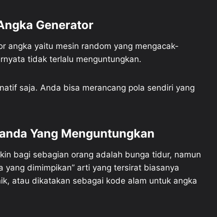
Angka Generator
or angka yaitu mesin random yang mengacak-
rnyata tidak terlalu menguntungkan.
rnatif saja. Anda bisa merancang pola sendiri yang
Tanda Yang Menguntungkan
in bagi sebagian orang adalah bunga tidur, namun
a yang dimimpikan” arti yang tersirat biasanya
ik, atau dikatakan sebagai kode alam untuk angka