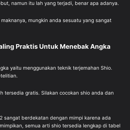
ut, namun itu lah yang terjadi, benar apa adanya.
i maknanya, mungkin anda sesuatu yang sangat
Paling Praktis Untuk Menebak Angka
ngka yaitu menggunakan teknik terjemahan Shio.
elitian.
h tersedia gratis. Silakan cocokan shio anda dan
12 sangat berdekatan dengan mimpi karena ada
mpikan, semua arti shio tersedia lengkap di tabel