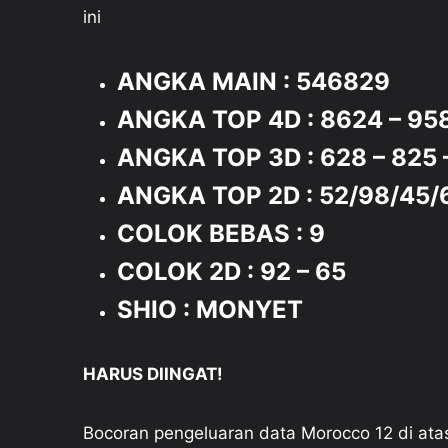
ini
ANGKA MAIN : 546829
ANGKA TOP 4D : 8624 – 95
ANGKA TOP 3D : 628 – 825 
ANGKA TOP 2D : 52/98/45/
COLOK BEBAS : 9
COLOK 2D : 92 – 65
SHIO : MONYET
HARUS DIINGAT!
Bocoran pengeluaran data Morocco 12 di ata