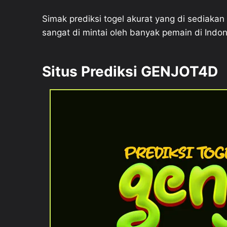
Simak prediksi togel akurat yang di sediaka
sangat di mintai oleh banyak pemain di Indon
Situs Prediksi GENJOT4D