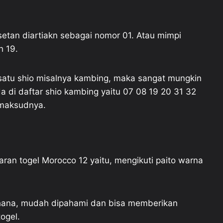
setan diartiakn sebagai nomor 01. Atau mimpi
h 19.
 satu shio misalnya kambing, maka sangat mungkin
a di daftar shio kambing yaitu 07 08 19 20 31 32
 maksudnya.
ran togel Morocco 12 yaitu, mengikuti paito warna
rhana, mudah dipahami dan bisa memberikan
ogel.