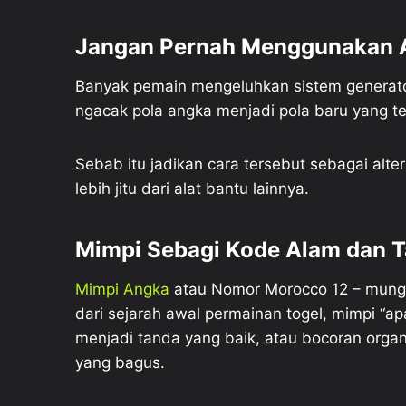
Jangan Pernah Menggunakan 
Banyak pemain mengeluhkan sistem generat
ngacak pola angka menjadi pola baru yang te
Sebab itu jadikan cara tersebut sebagai alte
lebih jitu dari alat bantu lainnya.
Mimpi Sebagi Kode Alam dan 
Mimpi Angka
atau Nomor Morocco 12 – mungk
dari sejarah awal permainan togel, mimpi “ap
menjadi tanda yang baik, atau bocoran organ
yang bagus.