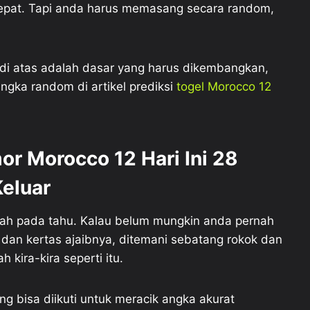
tepat. Tapi anda harus memasang secara random,
 di atas adalah dasar yang harus dikembangkan,
ngka random di artikel prediksi
togel Morocco 12
r Morocco 12 Hari Ini 28
eluar
h pada tahu. Kalau belum mungkin anda pernah
an kertas ajaibnya, ditemani sebatang rokok dan
kira-kira seperti itu.
ng bisa diikuti untuk meracik angka akurat