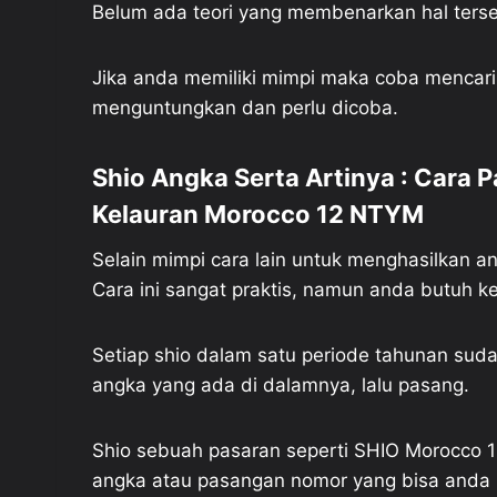
Belum ada teori yang membenarkan hal terseb
Jika anda memiliki mimpi maka coba mencar
menguntungkan dan perlu dicoba.
Shio Angka Serta Artinya : Cara 
Kelauran Morocco 12 NTYM
Selain mimpi cara lain untuk menghasilkan a
Cara ini sangat praktis, namun anda butuh ket
Setiap shio dalam satu periode tahunan suda
angka yang ada di dalamnya, lalu pasang.
Shio sebuah pasaran seperti SHIO Morocco 
angka atau pasangan nomor yang bisa anda mi