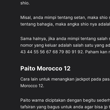
shio.
Misal, anda mimpi tentang setan, maka shio 
tentang bahagia, maka angka shio nya adala
Sama halnya, jika anda mimpi tentang salah
nomor yang keluar adalah salah satu yang ad
43 44 55 56 67 68 79 80 91 92. Paham kan
Paito Morocco 12
Cara lain untuk menangkan jackpot pada pasa
Morocco 12.
Paito warna diciptakan dengan begitu sede
tafsiran yang bagus untuk anda agar bisa jp t