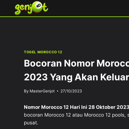
Skip
to
content
TOGEL MOROCCO 12
Bocoran Nomor Morocco
2023 Yang Akan Kelua
By
MasterGenjot
27/10/2023
Nomor Morocco 12 Hari Ini 28 Oktober 202
bocoran Morocco 12 atau Morocco 12 pools, s
pusat.