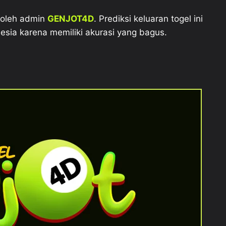
n oleh admin
GENJOT4D
. Prediksi keluaran togel ini
esia karena memiliki akurasi yang bagus.