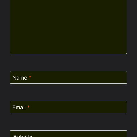
Name
*
Email
*
Website