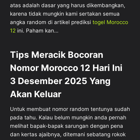
atas adalah dasar yang harus dikembangkan,
karena tidak mungkin kami sertakan semua
angka random di artikel prediksi
togel Morocco
12
ini. Paham kan…
Tips Meracik Bocoran
Nomor Morocco 12 Hari Ini
3 Desember 2025
Yang
Akan Keluar
Untuk membuat nomor random tentunya sudah
pada tahu. Kalau belum mungkin anda pernah
melihat bapak-bapak sarungan dengan pena
dan kertas ajaibnya, ditemani sebatang rokok