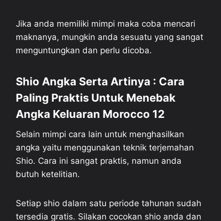
Jika anda memiliki mimpi maka coba mencari
maknanya, mungkin anda sesuatu yang sangat
menguntungkan dan perlu dicoba.
Shio Angka Serta Artinya : Cara
Paling Praktis Untuk Menebak
Angka Keluaran Morocco 12
Selain mimpi cara lain untuk menghasilkan
angka yaitu menggunakan teknik terjemahan
Shio. Cara ini sangat praktis, namun anda
butuh ketelitian.
Setiap shio dalam satu periode tahunan sudah
tersedia gratis. Silakan cocokan shio anda dan