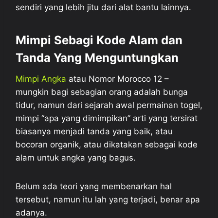
sendiri yang lebih jitu dari alat bantu lainnya.
Mimpi Sebagi Kode Alam dan
Tanda Yang Menguntungkan
Mimpi Angka
atau Nomor Morocco 12 –
mungkin bagi sebagian orang adalah bunga
tidur, namun dari sejarah awal permainan togel,
mimpi “apa yang dimimpikan” arti yang tersirat
biasanya menjadi tanda yang baik, atau
bocoran organik, atau dikatakan sebagai kode
alam untuk angka yang bagus.
Belum ada teori yang membenarkan hal
tersebut, namun itu lah yang terjadi, benar apa
adanya.