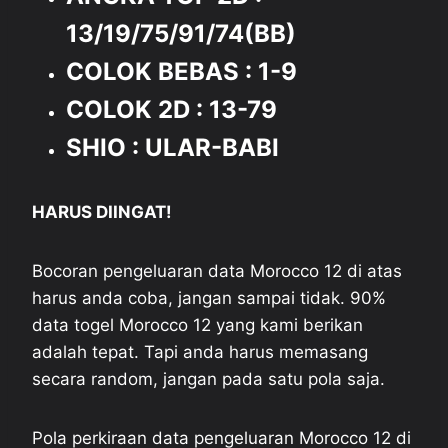
13/19/75/91/74
(BB)
COLOK BEBAS :
1-9
COLOK 2D :
13-79
SHIO :
ULAR-BABI
HARUS DIINGAT!
Bocoran pengeluaran data Morocco 12 di atas
harus anda coba, jangan sampai tidak. 90%
data togel Morocco 12 yang kami berikan
adalah tepat. Tapi anda harus memasang
secara random, jangan pada satu pola saja.
Pola perkiraan data pengeluaran Morocco 12 di