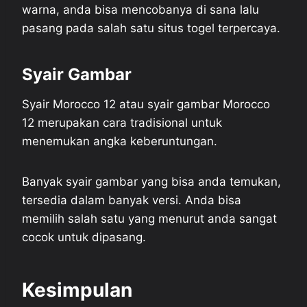
warna, anda bisa mencobanya di sana lalu
pasang pada salah satu situs togel terpercaya.
Syair Gambar
Syair Morocco 12 atau syair gambar Morocco
12 merupakan cara tradisional untuk
menemukan angka keberuntungan.
Banyak syair gambar yang bisa anda temukan,
tersedia dalam banyak versi. Anda bisa
memilih salah satu yang menurut anda sangat
cocok untuk dipasang.
Kesimpulan