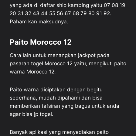
yang ada di daftar shio kambing yaitu 07 08 19
20 31 32 43 44 55 56 67 68 79 80 91 92.
Paham kan maksudnya.
Paito Morocco 12
Cara lain untuk menangkan jackpot pada
pasaran togel Morocco 12 yaitu, mengikuti paito
warna Morocco 12.
Paito warna diciptakan dengan begitu
sederhana, mudah dipahami dan bisa
memberikan tafsiran yang bagus untuk anda
agar bisa jp togel.
Banyak aplikasi yang menyediakan paito