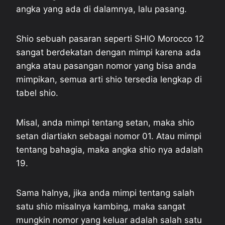
angka yang ada di dalamnya, lalu pasang.
Shio sebuah pasaran seperti SHIO Morocco 12
sangat berdekatan dengan mimpi karena ada
angka atau pasangan nomor yang bisa anda
mimpikan, semua arti shio tersedia lengkap di
tabel shio.
Misal, anda mimpi tentang setan, maka shio
setan diartiakn sebagai nomor 01. Atau mimpi
tentang bahagia, maka angka shio nya adalah
19.
Sama halnya, jika anda mimpi tentang salah
satu shio misalnya kambing, maka sangat
mungkin nomor yang keluar adalah salah satu