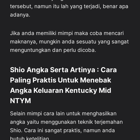
tersebut, namun itu lah yang terjadi, benar apa
adanya.
Jika anda memiliki mimpi maka coba mencari
maknanya, mungkin anda sesuatu yang sangat
menguntungkan dan perlu dicoba.
Shio Angka Serta Artinya : Cara
Paling Praktis Untuk Menebak
Angka Keluaran Kentucky Mid
NTYM
Selain mimpi cara lain untuk menghasilkan
angka yaitu menggunakan teknik terjemahan
Shio. Cara ini sangat praktis, namun anda
butuh ketelitian.