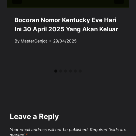
Bocoran Nomor Kentucky Eve Hari
Ini 30 April 2025 Yang Akan Keluar
By
MasterGenjot
29/04/2025
Leave a Reply
Your email address will not be published.
Required fields are
marked
*