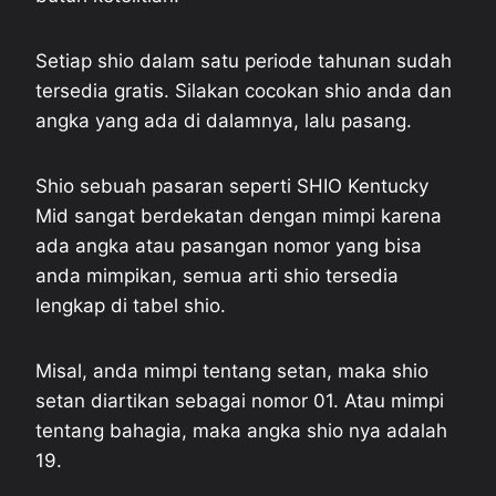
Setiap shio dalam satu periode tahunan sudah
tersedia gratis. Silakan cocokan shio anda dan
angka yang ada di dalamnya, lalu pasang.
Shio sebuah pasaran seperti SHIO Kentucky
Mid sangat berdekatan dengan mimpi karena
ada angka atau pasangan nomor yang bisa
anda mimpikan, semua arti shio tersedia
lengkap di tabel shio.
Misal, anda mimpi tentang setan, maka shio
setan diartikan sebagai nomor 01. Atau mimpi
tentang bahagia, maka angka shio nya adalah
19.