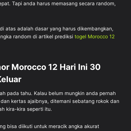
tepat. Tapi anda harus memasang secara random,
 di atas adalah dasar yang harus dikembangkan,
ngka random di artikel prediksi
togel Morocco 12
r Morocco 12 Hari Ini 30
eluar
h pada tahu. Kalau belum mungkin anda pernah
an kertas ajaibnya, ditemani sebatang rokok dan
kira-kira seperti itu.
ng bisa diikuti untuk meracik angka akurat