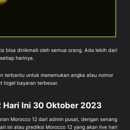
is bisa dinikmati oleh semua orang. Ada lebih dari
setiap harinya.
kan terbantu untuk menemukan angka atau nomor
 togel bayaran terbesar.
Hari Ini 30 Oktober 2023
oran Morocco 12 dari admin pusat, dengan senang
i ini atau prediksi Morocco 12 yang akan live hari