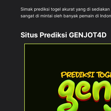
Simak prediksi togel akurat yang di sediaka
sangat di mintai oleh banyak pemain di Indon
Situs Prediksi GENJOT4D