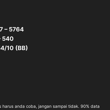
7 – 5764
– 540
4/10 (BB)
s harus anda coba, jangan sampai tidak. 90% data