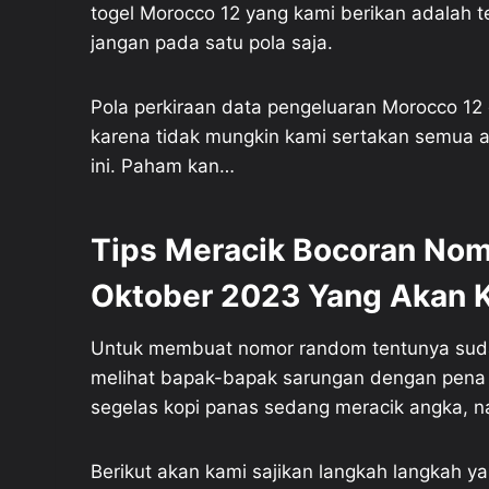
togel Morocco 12 yang kami berikan adalah 
jangan pada satu pola saja.
Pola perkiraan data pengeluaran Morocco 12
karena tidak mungkin kami sertakan semua a
ini. Paham kan…
Tips Meracik Bocoran
Nomo
Oktober 2023 Yang Akan K
Untuk membuat nomor random tentunya suda
melihat bapak-bapak sarungan dengan pena d
segelas kopi panas sedang meracik angka, nah 
Berikut akan kami sajikan langkah langkah ya