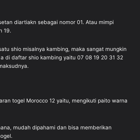
setan diartiakn sebagai nomor 01. Atau mimpi
h 19.
 satu shio misalnya kambing, maka sangat mungkin
a di daftar shio kambing yaitu 07 08 19 20 31 32
 maksudnya.
ran togel Morocco 12 yaitu, mengikuti paito warna
rhana, mudah dipahami dan bisa memberikan
ogel.