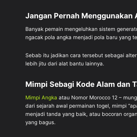
Jangan Pernah Menggunakan 
Banyak pemain mengeluhkan sistem generat
ngacak pola angka menjadi pola baru yang te
Sebab itu jadikan cara tersebut sebagai alte
lebih jitu dari alat bantu lainnya.
Mimpi Sebagi Kode Alam dan 
Mimpi Angka
atau Nomor Morocco 12 – mungk
dari sejarah awal permainan togel, mimpi “ap
menjadi tanda yang baik, atau bocoran organ
yang bagus.