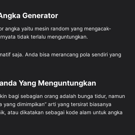
Angka Generator
or angka yaitu mesin random yang mengacak-
rnyata tidak terlalu menguntungkan.
rnatif saja. Anda bisa merancang pola sendiri yang
Tanda Yang Menguntungkan
in bagi sebagian orang adalah bunga tidur, namun
a yang dimimpikan” arti yang tersirat biasanya
ik, atau dikatakan sebagai kode alam untuk angka