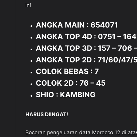
ini
ANGKA MAIN : 654071
ANGKA TOP 4D : 0751 – 164
ANGKA TOP 3D : 157 – 706 
ANGKA TOP 2D : 71/60/47/5
COLOK BEBAS : 7
COLOK 2D : 76 – 45
SHIO : KAMBING
HARUS DIINGAT!
Bocoran pengeluaran data Morocco 12 di ata