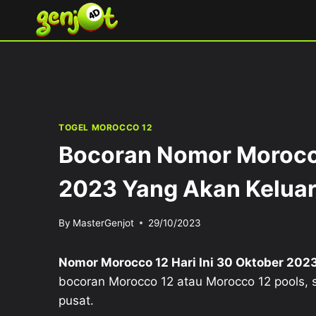
Skip
to
content
TOGEL MOROCCO 12
Bocoran Nomor Morocco
2023 Yang Akan Kelua
By
MasterGenjot
29/10/2023
Nomor Morocco 12 Hari Ini 30 Oktober 202
bocoran Morocco 12 atau Morocco 12 pools, s
pusat.