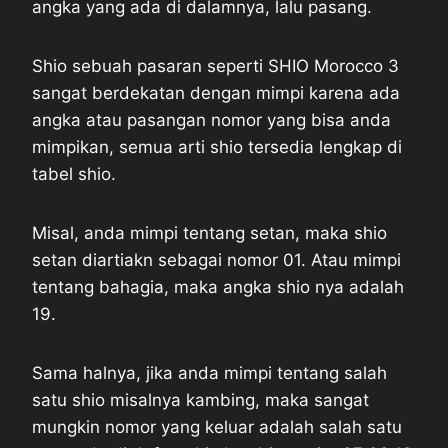
angka yang ada di dalamnya, lalu pasang.
Shio sebuah pasaran seperti SHIO Morocco 3
sangat berdekatan dengan mimpi karena ada
angka atau pasangan nomor yang bisa anda
mimpikan, semua arti shio tersedia lengkap di
tabel shio.
Misal, anda mimpi tentang setan, maka shio
setan diartiakn sebagai nomor 01. Atau mimpi
tentang bahagia, maka angka shio nya adalah
19.
Sama halnya, jika anda mimpi tentang salah
satu shio misalnya kambing, maka sangat
mungkin nomor yang keluar adalah salah satu