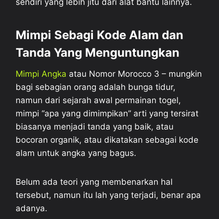
sendiri yang lebih jitu dari alat bantu lainnya.
Mimpi Sebagi Kode Alam dan
Tanda Yang Menguntungkan
Mimpi Angka
atau Nomor Morocco 3 – mungkin
bagi sebagian orang adalah bunga tidur,
namun dari sejarah awal permainan togel,
mimpi “apa yang dimimpikan” arti yang tersirat
biasanya menjadi tanda yang baik, atau
bocoran organik, atau dikatakan sebagai kode
alam untuk angka yang bagus.
Belum ada teori yang membenarkan hal
tersebut, namun itu lah yang terjadi, benar apa
adanya.