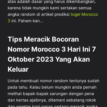
atas adalah dasar yang harus dikembangkan,
karena tidak mungkin kami sertakan semua
angka random di artikel prediksi
togel Morocco
3
ini. Paham kan…
Tips Meracik Bocoran
Nomor Morocco 3 Hari Ini 7
Oktober 2023 Yang Akan
Keluar
Untuk membuat nomor random tentunya sudah
pada tahu. Kalau belum mungkin anda pernah
melihat bapak-bapak sarungan dengan pena
dan kertas ajaibnya, ditemani sebatang rokok
dan segelas kopi panas sedang meracik angka,