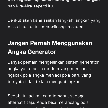
nah kira-kira seperti itu.
Berikut akan kami sajikan langkah langkah yang
bisa diikuti untuk meracik angka akurat
Jangan Pernah Menggunakan
Angka Generator
Banyak pemain mengeluhkan sistem generator
angka yaitu mesin random yang mengacak-
ngacak pola angka menjadi pola baru yang
ternyata tidak terlalu menguntungkan.
Sebab itu jadikan cara tersebut sebagai
alternatif saja. Anda bisa merancang pola