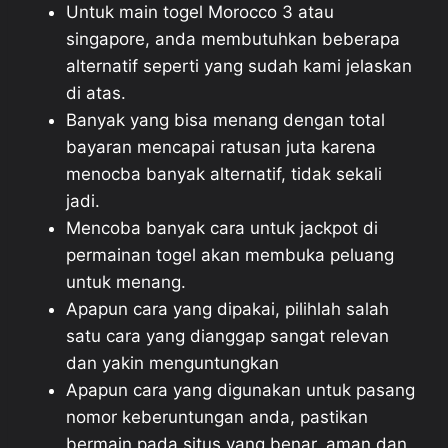
Untuk main togel Morocco 3 atau
singapore, anda membutuhkan beberapa
alternatif seperti yang sudah kami jelaskan
di atas.
Banyak yang bisa menang dengan total
bayaran mencapai ratusan juta karena
menocba banyak alternatif, tidak sekali
jadi.
Mencoba banyak cara untuk jackpot di
permainan togel akan membuka peluang
untuk menang.
Apapun cara yang dipakai, pilihlah salah
satu cara yang dianggap sangat relevan
dan yakin menguntungkan
Apapun cara yang digunakan untuk pasang
nomor keberuntungan anda, pastikan
bermain pada situs yang benar, aman dan