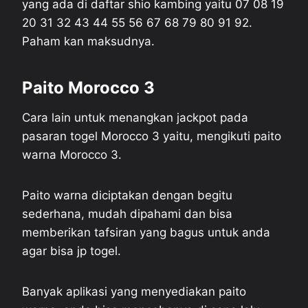
yang ada di daftar shio kambing yaitu 07 08 19
20 31 32 43 44 55 56 67 68 79 80 91 92.
Paham kan maksudnya.
Paito Morocco 3
Cara lain untuk menangkan jackpot pada
pasaran togel Morocco 3 yaitu, mengikuti paito
warna Morocco 3.
Paito warna diciptakan dengan begitu
sederhana, mudah dipahami dan bisa
memberikan tafsiran yang bagus untuk anda
agar bisa jp togel.
Banyak aplikasi yang menyediakan paito