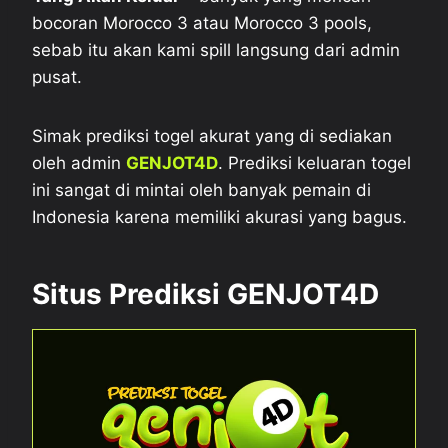
bocoran Morocco 3 atau Morocco 3 pools,
sebab itu akan kami spill langsung dari admin
pusat.
Simak prediksi togel akurat yang di sediakan
oleh admin
GENJOT4D
. Prediksi keluaran togel
ini sangat di mintai oleh banyak pemain di
Indonesia karena memiliki akurasi yang bagus.
Situs Prediksi GENJOT4D