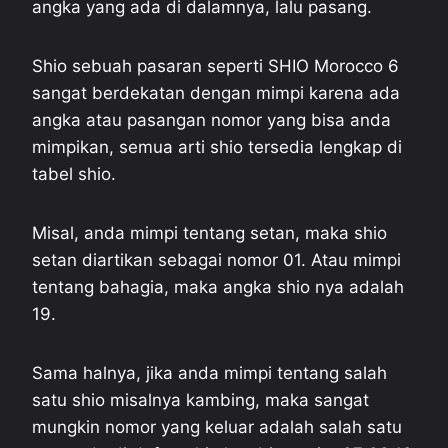
angka yang ada di dalamnya, lalu pasang.
Shio sebuah pasaran seperti SHIO Morocco 6
sangat berdekatan dengan mimpi karena ada
angka atau pasangan nomor yang bisa anda
mimpikan, semua arti shio tersedia lengkap di
tabel shio.
Misal, anda mimpi tentang setan, maka shio
setan diartikan sebagai nomor 01. Atau mimpi
tentang bahagia, maka angka shio nya adalah
19.
Sama halnya, jika anda mimpi tentang salah
satu shio misalnya kambing, maka sangat
mungkin nomor yang keluar adalah salah satu