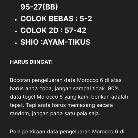
95-27(BB)
COLOK BEBAS : 5-2
COLOK 2D : 57-42
SHIO :AYAM-TIKUS
HARUS DIINGAT!
Bocoran pengeluaran data Morocco 6 di atas
harus anda coba, jangan sampai tidak. 90%
data togel Morocco 6 yang kami berikan adalah
tepat. Tapi anda harus memasang secara
random, jangan pada satu pola saja.
Pola perkiraan data pengeluaran Morocco 6 di