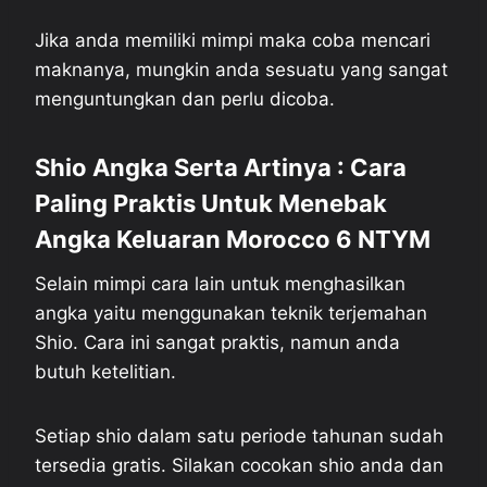
Jika anda memiliki mimpi maka coba mencari
maknanya, mungkin anda sesuatu yang sangat
menguntungkan dan perlu dicoba.
Shio Angka Serta Artinya : Cara
Paling Praktis Untuk Menebak
Angka Keluaran Morocco 6 NTYM
Selain mimpi cara lain untuk menghasilkan
angka yaitu menggunakan teknik terjemahan
Shio. Cara ini sangat praktis, namun anda
butuh ketelitian.
Setiap shio dalam satu periode tahunan sudah
tersedia gratis. Silakan cocokan shio anda dan