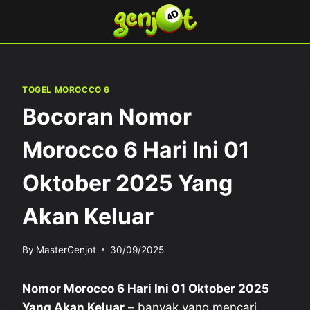
Skip
to
content
TOGEL MOROCCO 6
Bocoran Nomor
Morocco 6 Hari Ini 01
Oktober 2025 Yang
Akan Keluar
By
MasterGenjot
30/09/2025
Nomor Morocco 6 Hari Ini 01 Oktober 2025
Yang Akan Keluar
– banyak yang mencari