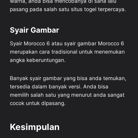
warna, anda bisa mencobanya di sana lalu
pasang pada salah satu situs togel terpercaya.
Syair Gambar
Syair Morocco 6 atau syair gambar Morocco 6
merupakan cara tradisional untuk menemukan
angka keberuntungan.
Banyak syair gambar yang bisa anda temukan,
tersedia dalam banyak versi. Anda bisa
memilih salah satu yang menurut anda sangat
cocok untuk dipasang.
Kesimpulan