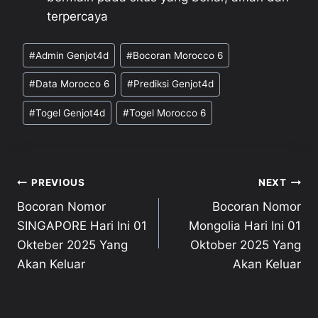
terpercaya
Post
#
Admin Genjot4d
#
Bocoran Morocco 6
Tags:
#
Data Morocco 6
#
Prediksi Genjot4d
#
Togel Genjot4d
#
Togel Morocco 6
Post
PREVIOUS
NEXT
Bocoran Nomor
Bocoran Nomor
navigation
SINGAPORE Hari Ini 01
Mongolia Hari Ini 01
Okteber 2025 Yang
Oktober 2025 Yang
Akan Keluar
Akan Keluar