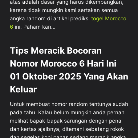
atas adalah dasar yang harus dikembangkan,
karena tidak mungkin kami sertakan semua
angka random di artikel prediksi
togel Morocco
6
ini. Paham kan…
Tips Meracik Bocoran
Nomor Morocco 6 Hari Ini
01 Oktober 2025 Yang Akan
Keluar
Untuk membuat nomor random tentunya sudah
pada tahu. Kalau belum mungkin anda pernah
melihat bapak-bapak sarungan dengan pena
dan kertas ajaibnya, ditemani sebatang rokok
dan segelas kopi panas sedang meracik angka,