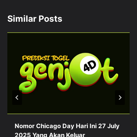
Similar Posts
Nomor Chicago Day Hari Ini 27 July
2025 Yang Akan Keluar