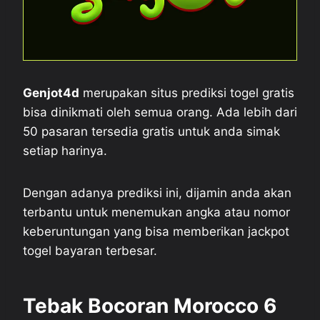
Genjot4d
merupakan situs prediksi togel gratis
bisa dinikmati oleh semua orang. Ada lebih dari
50 pasaran tersedia gratis untuk anda simak
setiap harinya.
Dengan adanya prediksi ini, dijamin anda akan
terbantu untuk menemukan angka atau nomor
keberuntungan yang bisa memberikan jackpot
togel bayaran terbesar.
Tebak Bocoran Morocco 6