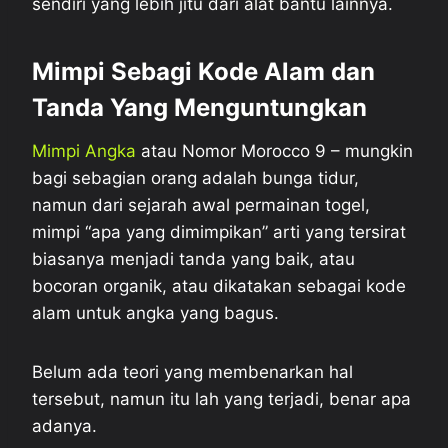
sendiri yang lebih jitu dari alat bantu lainnya.
Mimpi Sebagi Kode Alam dan
Tanda Yang Menguntungkan
Mimpi Angka
atau Nomor Morocco 9 – mungkin
bagi sebagian orang adalah bunga tidur,
namun dari sejarah awal permainan togel,
mimpi “apa yang dimimpikan” arti yang tersirat
biasanya menjadi tanda yang baik, atau
bocoran organik, atau dikatakan sebagai kode
alam untuk angka yang bagus.
Belum ada teori yang membenarkan hal
tersebut, namun itu lah yang terjadi, benar apa
adanya.