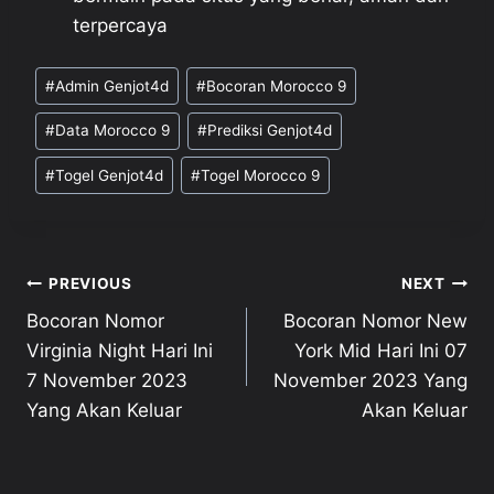
terpercaya
Post
#
Admin Genjot4d
#
Bocoran Morocco 9
Tags:
#
Data Morocco 9
#
Prediksi Genjot4d
#
Togel Genjot4d
#
Togel Morocco 9
Post
PREVIOUS
NEXT
Bocoran Nomor
Bocoran Nomor New
navigation
Virginia Night Hari Ini
York Mid Hari Ini 07
7 November 2023
November 2023 Yang
Yang Akan Keluar
Akan Keluar