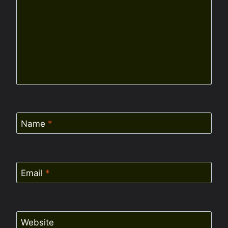
Name
*
Email
*
Website