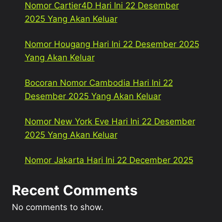
Nomor Cartier4D Hari Ini 22 Desember
2025 Yang Akan Keluar
Nomor Hougang Hari Ini 22 Desember 2025
Yang Akan Keluar
Bocoran Nomor Cambodia Hari Ini 22
Desember 2025 Yang Akan Keluar
Nomor New York Eve Hari Ini 22 Desember
2025 Yang Akan Keluar
Nomor Jakarta Hari Ini 22 December 2025
Recent Comments
No comments to show.