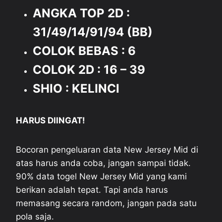
ANGKA TOP 2D :
31/49/14/91/94 (BB)
COLOK BEBAS : 6
COLOK 2D : 16 – 39
SHIO : KELINCI
HARUS DIINGAT!
Bocoran pengeluaran data New Jersey Mid di
atas harus anda coba, jangan sampai tidak.
90% data togel New Jersey Mid yang kami
berikan adalah tepat. Tapi anda harus
memasang secara random, jangan pada satu
pola saja.