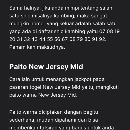
Sama halnya, jika anda mimpi tentang salah
satu shio misalnya kambing, maka sangat
mungkin nomor yang keluar adalah salah satu
yang ada di daftar shio kambing yaitu 07 08 19
20 31 32 43 44 55 56 67 68 79 80 91 92.
Paham kan maksudnya.
Paito New Jersey Mid
Cara lain untuk menangkan jackpot pada
pasaran togel New Jersey Mid yaitu, mengikuti
paito warna New Jersey Mid.
Paito warna diciptakan dengan begitu
sederhana, mudah dipahami dan bisa
memberikan tafsiran yang bagus untuk anda