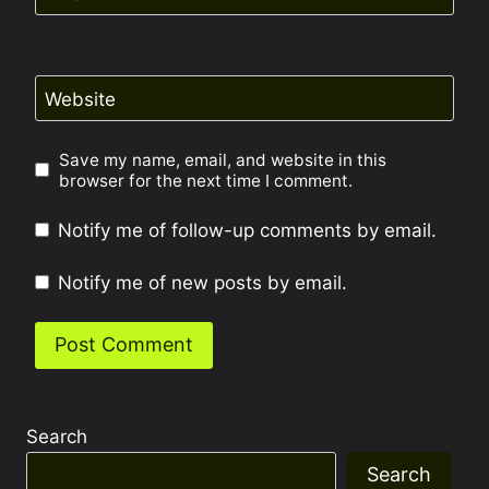
Website
Save my name, email, and website in this
browser for the next time I comment.
Notify me of follow-up comments by email.
Notify me of new posts by email.
Search
Search