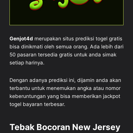
Genjot4d
merupakan situs prediksi togel gratis
bisa dinikmati oleh semua orang. Ada lebih dari
50 pasaran tersedia gratis untuk anda simak
setiap harinya.
Dengan adanya prediksi ini, dijamin anda akan
terbantu untuk menemukan angka atau nomor
keberuntungan yang bisa memberikan jackpot
togel bayaran terbesar.
Tebak Bocoran New Jersey