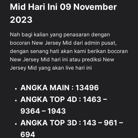
Mid Hari Ini 09 November
2023
Nah bagi kalian yang penasaran dengan
bocoran New Jersey Mid dari admin pusat,
dengan senang hati akan kami berikan bocoran
New Jersey Mid hari ini atau prediksi New
Jersey Mid yang akan live hari ini
ANGKA MAIN : 13496
ANGKA TOP 4D : 1463 –
9364 – 1943
ANGKA TOP 3D : 143 – 961 –
694