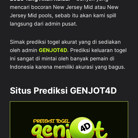
mencari bocoran New Jersey Mid atau New
Jersey Mid pools, sebab itu akan kami spill
langsung dari admin pusat.
Simak prediksi togel akurat yang di sediakan
oleh admin
GENJOT4D
. Prediksi keluaran togel
ini sangat di mintai oleh banyak pemain di
Indonesia karena memiliki akurasi yang bagus.
Situs Prediksi GENJOT4D