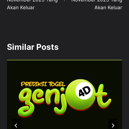
Akan Keluar
Akan Keluar
Similar Posts