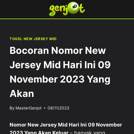
Skip
to
content
TOGEL NEW JERSEY MID
Bocoran Nomor New
Jersey Mid Hari Ini 09
November 2023 Yang
Akan
By
MasterGenjot
08/11/2023
Nomor New Jersey Mid Hari Ini 09 November
2023 Yang Akan Keluar
– banyak yang