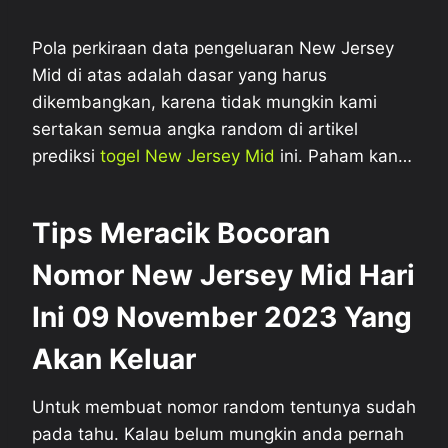
Pola perkiraan data pengeluaran New Jersey
Mid di atas adalah dasar yang harus
dikembangkan, karena tidak mungkin kami
sertakan semua angka random di artikel
prediksi
togel New Jersey Mid
ini. Paham kan…
Tips Meracik Bocoran
Nomor New Jersey Mid Hari
Ini 09 November 2023 Yang
Akan Keluar
Untuk membuat nomor random tentunya sudah
pada tahu. Kalau belum mungkin anda pernah