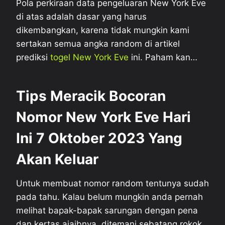
Pola perkiraan data pengeluaran New York Eve
di atas adalah dasar yang harus
dikembangkan, karena tidak mungkin kami
sertakan semua angka random di artikel
prediksi
togel New York Eve
ini. Paham kan…
Tips Meracik Bocoran
Nomor New York Eve Hari
Ini 7 Oktober 2023 Yang
Akan Keluar
Untuk membuat nomor random tentunya sudah
pada tahu. Kalau belum mungkin anda pernah
melihat bapak-bapak sarungan dengan pena
dan kertas ajaibnya, ditemani sebatang rokok