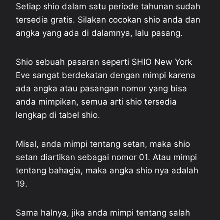
Setiap shio dalam satu periode tahunan sudah
tersedia gratis. Silakan cocokan shio anda dan
angka yang ada di dalamnya, lalu pasang.
Shio sebuah pasaran seperti SHIO New York
Eve sangat berdekatan dengan mimpi karena
ada angka atau pasangan nomor yang bisa
anda mimpikan, semua arti shio tersedia
lengkap di tabel shio.
Misal, anda mimpi tentang setan, maka shio
setan diartikan sebagai nomor 01. Atau mimpi
tentang bahagia, maka angka shio nya adalah
19.
Sama halnya, jika anda mimpi tentang salah