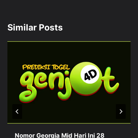
Similar Posts
Nomor Georgia Mid Hari Ini 28