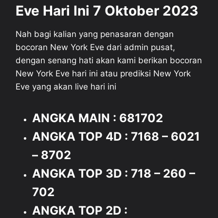
Eve Hari Ini 7 Oktober 2023
Nah bagi kalian yang penasaran dengan
bocoran New York Eve dari admin pusat,
dengan senang hati akan kami berikan bocoran
New York Eve hari ini atau prediksi New York
Eve yang akan live hari ini
ANGKA MAIN : 681702
ANGKA TOP 4D : 7168 – 6021
– 8702
ANGKA TOP 3D : 718 – 260 –
702
ANGKA TOP 2D :