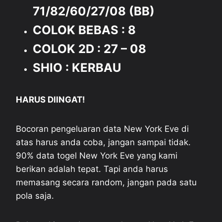
71/82/60/27/08 (BB)
COLOK BEBAS : 8
COLOK 2D : 27 – 08
SHIO : KERBAU
HARUS DIINGAT!
Bocoran pengeluaran data New York Eve di
atas harus anda coba, jangan sampai tidak.
90% data togel New York Eve yang kami
berikan adalah tepat. Tapi anda harus
memasang secara random, jangan pada satu
pola saja.