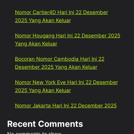
Nomor Cartier4D Hari Ini 22 Desember
2025 Yang Akan Keluar
Nomor Hougang Hari Ini 22 Desember 2025
Yang Akan Keluar
Bocoran Nomor Cambodia Hari Ini 22
Desember 2025 Yang Akan Keluar
Nomor New York Eve Hari Ini 22 Desember
2025 Yang Akan Keluar
Nomor Jakarta Hari Ini 22 December 2025
Recent Comments
No comments to show.