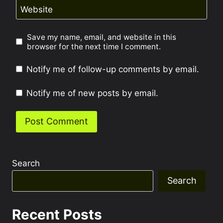
Website
Save my name, email, and website in this
browser for the next time I comment.
Notify me of follow-up comments by email.
Notify me of new posts by email.
Search
Search
Recent Posts