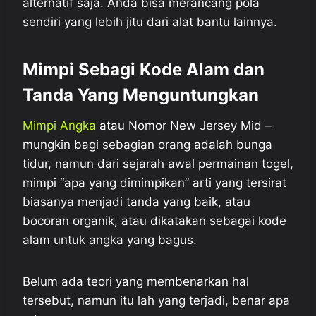
alternatif saja. Anda bisa merancang pola
sendiri yang lebih jitu dari alat bantu lainnya.
Mimpi Sebagi Kode Alam dan
Tanda Yang Menguntungkan
Mimpi Angka
atau Nomor New Jersey Mid –
mungkin bagi sebagian orang adalah bunga
tidur, namun dari sejarah awal permainan togel,
mimpi “apa yang dimimpikan” arti yang tersirat
biasanya menjadi tanda yang baik, atau
bocoran organik, atau dikatakan sebagai kode
alam untuk angka yang bagus.
Belum ada teori yang membenarkan hal
tersebut, namun itu lah yang terjadi, benar apa