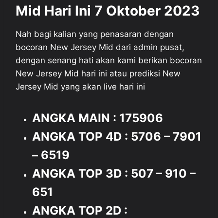
Mid Hari Ini 7 Oktober 2023
Nah bagi kalian yang penasaran dengan
bocoran New Jersey Mid dari admin pusat,
dengan senang hati akan kami berikan bocoran
New Jersey Mid hari ini atau prediksi New
Jersey Mid yang akan live hari ini
ANGKA MAIN : 175906
ANGKA TOP 4D : 5706 – 7901
– 6519
ANGKA TOP 3D : 507 – 910 –
651
ANGKA TOP 2D :