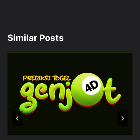
Similar Posts