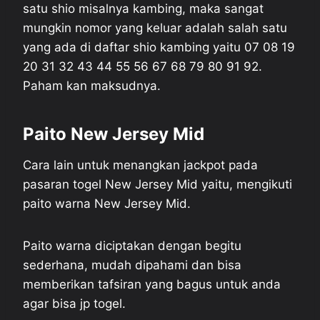
satu shio misalnya kambing, maka sangat
mungkin nomor yang keluar adalah salah satu
yang ada di daftar shio kambing yaitu 07 08 19
20 31 32 43 44 55 56 67 68 79 80 91 92.
Paham kan maksudnya.
Paito New Jersey Mid
Cara lain untuk menangkan jackpot pada
pasaran togel New Jersey Mid yaitu, mengikuti
paito warna New Jersey Mid.
Paito warna diciptakan dengan begitu
sederhana, mudah dipahami dan bisa
memberikan tafsiran yang bagus untuk anda
agar bisa jp togel.