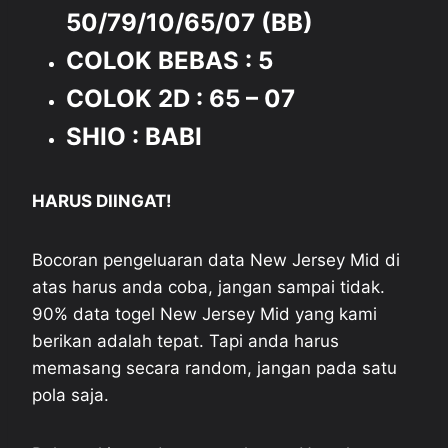
50/79/10/65/07 (BB)
COLOK BEBAS : 5
COLOK 2D : 65 – 07
SHIO : BABI
HARUS DIINGAT!
Bocoran pengeluaran data New Jersey Mid di
atas harus anda coba, jangan sampai tidak.
90% data togel New Jersey Mid yang kami
berikan adalah tepat. Tapi anda harus
memasang secara random, jangan pada satu
pola saja.