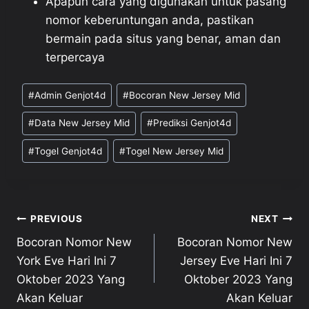
Apapun cara yang digunakan untuk pasang
nomor keberuntungan anda, pastikan
bermain pada situs yang benar, aman dan
terpercaya
Post
#
Admin Genjot4d
#
Bocoran New Jersey Mid
Tags:
#
Data New Jersey Mid
#
Prediksi Genjot4d
#
Togel Genjot4d
#
Togel New Jersey Mid
Post
PREVIOUS
NEXT
Bocoran Nomor New
Bocoran Nomor New
navigation
York Eve Hari Ini 7
Jersey Eve Hari Ini 7
Oktober 2023 Yang
Oktober 2023 Yang
Akan Keluar
Akan Keluar