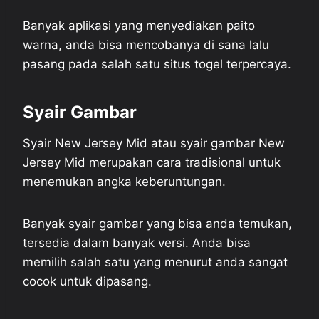
Banyak aplikasi yang menyediakan paito
warna, anda bisa mencobanya di sana lalu
pasang pada salah satu situs togel terpercaya.
Syair Gambar
Syair New Jersey Mid atau syair gambar New
Jersey Mid merupakan cara tradisional untuk
menemukan angka keberuntungan.
Banyak syair gambar yang bisa anda temukan,
tersedia dalam banyak versi. Anda bisa
memilih salah satu yang menurut anda sangat
cocok untuk dipasang.