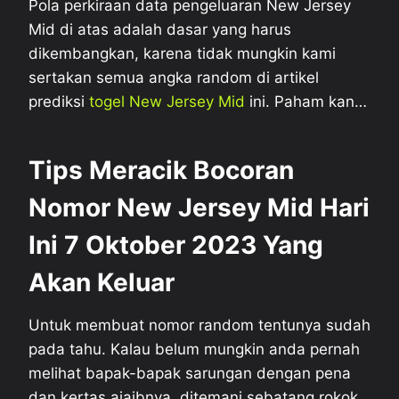
Pola perkiraan data pengeluaran New Jersey
Mid di atas adalah dasar yang harus
dikembangkan, karena tidak mungkin kami
sertakan semua angka random di artikel
prediksi
togel New Jersey Mid
ini. Paham kan…
Tips Meracik Bocoran
Nomor New Jersey Mid Hari
Ini 7 Oktober 2023 Yang
Akan Keluar
Untuk membuat nomor random tentunya sudah
pada tahu. Kalau belum mungkin anda pernah
melihat bapak-bapak sarungan dengan pena
dan kertas ajaibnya, ditemani sebatang rokok