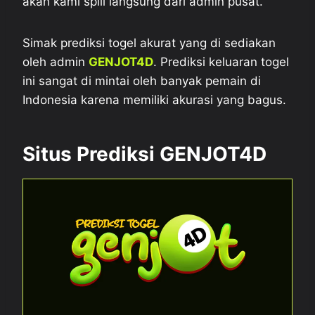
akan kami spill langsung dari admin pusat.
Simak prediksi togel akurat yang di sediakan
oleh admin
GENJOT4D
. Prediksi keluaran togel
ini sangat di mintai oleh banyak pemain di
Indonesia karena memiliki akurasi yang bagus.
Situs Prediksi GENJOT4D