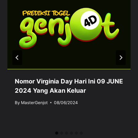
Nomor Virginia Day Hari Ini 09 JUNE
2024 Yang Akan Keluar
By
MasterGenjot
08/06/2024