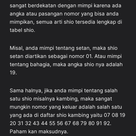
sangat berdekatan dengan mimpi karena ada
angka atau pasangan nomor yang bisa anda
mimpikan, semua arti shio tersedia lengkap di
tabel shio.
Misal, anda mimpi tentang setan, maka shio
setan diartikan sebagai nomor 01. Atau mimpi
tentang bahagia, maka angka shio nya adalah
19.
Sama halnya, jika anda mimpi tentang salah
satu shio misalnya kambing, maka sangat
mungkin nomor yang keluar adalah salah satu
yang ada di daftar shio kambing yaitu 07 08 19
20 31 32 43 44 55 56 67 68 79 80 91 92.
Paham kan maksudnya.