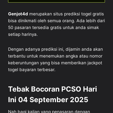
Genjot4d
merupakan situs prediksi togel gratis
bisa dinikmati oleh semua orang. Ada lebih dari
50 pasaran tersedia gratis untuk anda simak
setiap harinya.
Dengan adanya prediksi ini, dijamin anda akan
terbantu untuk menemukan angka atau nomor
keberuntungan yang bisa memberikan jackpot
togel bayaran terbesar.
Tebak Bocoran PCSO Hari
Ini 04 September 2025
Nah bagi kalian yang penasaran dengan