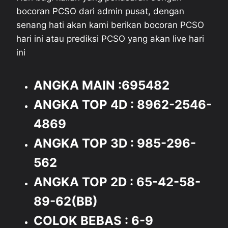
bocoran PCSO dari admin pusat, dengan
senang hati akan kami berikan bocoran PCSO
hari ini atau prediksi PCSO yang akan live hari
ini
ANGKA MAIN :695482
ANGKA TOP 4D : 8962-2546-
4869
ANGKA TOP 3D : 985-296-
562
ANGKA TOP 2D : 65-42-58-
89-62(BB)
COLOK BEBAS : 6-9