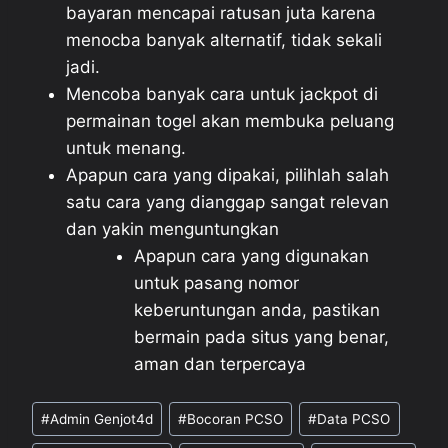
bayaran mencapai ratusan juta karena
menocba banyak alternatif, tidak sekali
jadi.
Mencoba banyak cara untuk jackpot di
permainan togel akan membuka peluang
untuk menang.
Apapun cara yang dipakai, pilihlah salah
satu cara yang dianggap sangat relevan
dan yakin menguntungkan
Apapun cara yang digunakan
untuk pasang nomor
keberuntungan anda, pastikan
bermain pada situs yang benar,
aman dan terpercaya
Post
#
Admin Genjot4d
#
Bocoran PCSO
#
Data PCSO
Tags: