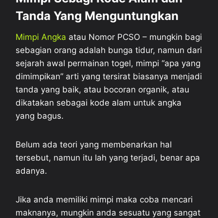
Tanda Yang Menguntungkan
Mimpi Angka
atau Nomor PCSO – mungkin bagi
sebagian orang adalah bunga tidur, namun dari
sejarah awal permainan togel, mimpi “apa yang
dimimpikan” arti yang tersirat biasanya menjadi
tanda yang baik, atau bocoran organik, atau
dikatakan sebagai kode alam untuk angka
yang bagus.
Belum ada teori yang membenarkan hal
tersebut, namun itu lah yang terjadi, benar apa
adanya.
Jika anda memiliki mimpi maka coba mencari
maknanya, mungkin anda sesuatu yang sangat