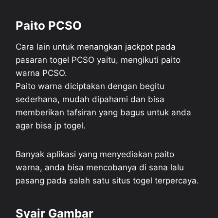
Paito PCSO
Cara lain untuk menangkan jackpot pada
pasaran togel PCSO yaitu, mengikuti paito
warna PCSO.
Paito warna diciptakan dengan begitu
sederhana, mudah dipahami dan bisa
memberikan tafsiran yang bagus untuk anda
agar bisa jp togel.
Banyak aplikasi yang menyediakan paito
warna, anda bisa mencobanya di sana lalu
pasang pada salah satu situs togel terpercaya.
Syair Gambar