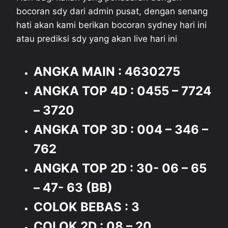
bocoran sdy dari admin pusat, dengan senang
hati akan kami berikan bocoran sydney hari ini
atau prediksi sdy yang akan live hari ini
ANGKA MAIN : 4
630275
ANGKA TOP 4D :
0455 – 7724
– 3720
ANGKA TOP 3D : 004 – 346 –
762
ANGKA TOP 2D : 30- 06 – 65
– 47- 63 (BB)
COLOK BEBAS : 3
COLOK 2D : 08
– 20