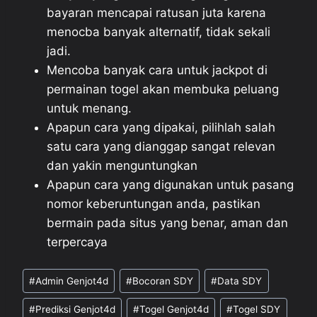
bayaran mencapai ratusan juta karena
menocba banyak alternatif, tidak sekali
jadi.
Mencoba banyak cara untuk jackpot di
permainan togel akan membuka peluang
untuk menang.
Apapun cara yang dipakai, pilihlah salah
satu cara yang dianggap sangat relevan
dan yakin menguntungkan
Apapun cara yang digunakan untuk pasang
nomor keberuntungan anda, pastikan
bermain pada situs yang benar, aman dan
terpercaya
Post
#
Admin Genjot4d
#
Bocoran SDY
#
Data SDY
Tags:
#
Prediksi Genjot4d
#
Togel Genjot4d
#
Togel SDY