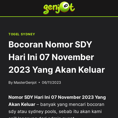
Skip
to
content
TOGEL SYDNEY
Bocoran Nomor SDY
Hari Ini 07 November
2023 Yang Akan Keluar
By
MasterGenjot
06/11/2023
Nomor SDY Hari Ini 07 November 2023 Yang
Akan Keluar
– banyak yang mencari bocoran
sdy atau sydney pools, sebab itu akan kami