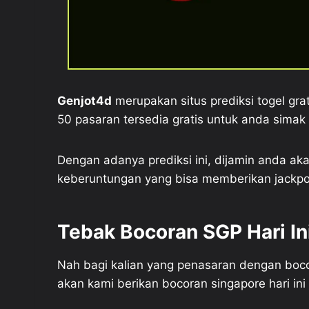
Genjot4d
merupakan situs prediksi togel grat
50 pasaran tersedia gratis untuk anda simak 
Dengan adanya prediksi ini, dijamin anda a
keberuntungan yang bisa memberikan jackpot
Tebak Bocoran SGP Hari I
Nah bagi kalian yang penasaran dengan boco
akan kami berikan bocoran singapore hari ini a