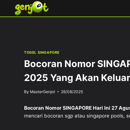
Skip
to
content
TOGEL SINGAPORE
Bocoran Nomor SINGAPO
2025 Yang Akan Kelua
By
MasterGenjot
26/08/2025
Bocoran Nomor SINGAPORE Hari Ini 27 Agu
mencari bocoran sgp atau singapore pools, se