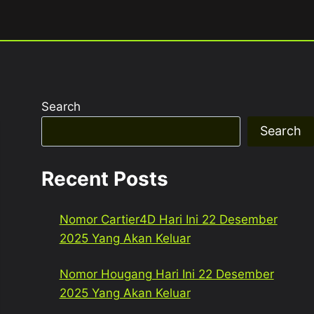
Search
Search
Recent Posts
Nomor Cartier4D Hari Ini 22 Desember
2025 Yang Akan Keluar
Nomor Hougang Hari Ini 22 Desember
2025 Yang Akan Keluar