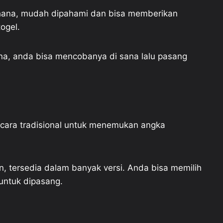
rhana, mudah dipahami dan bisa memberikan
ogel.
na, anda bisa mencobanya di sana lalu pasang
 cara tradisional untuk menemukan angka
, tersedia dalam banyak versi. Anda bisa memilih
untuk dipasang.