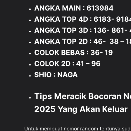
ANGKA MAIN : 613984
ANGKA TOP 4D : 6183- 918
ANGKA TOP 3D : 136- 861-
ANGKA TOP 2D : 46- 38 – 18
COLOK BEBAS : 36- 19
COLOK 2D : 41 – 96
SHIO : NAGA
Tips Meracik Bocoran
N
2025 Yang Akan Keluar
Untuk membuat nomor random tentunya suda