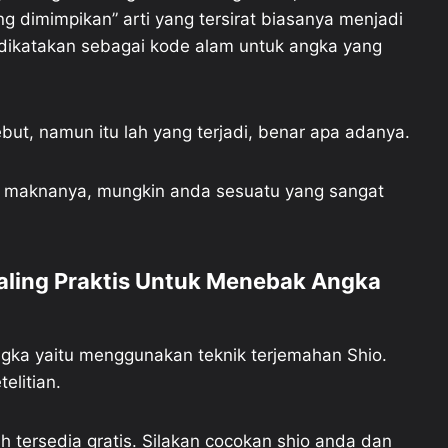
g dimimpikan” arti yang tersirat biasanya menjadi
u dikatakan sebagai kode alam untuk angka yang
ut, namun itu lah yang terjadi, benar apa adanya.
i maknanya, mungkin anda sesuatu yang sangat
Paling Praktis Untuk Menebak Angka
ngka yaitu menggunakan teknik terjemahan Shio.
elitian.
h tersedia gratis. Silakan cocokan shio anda dan