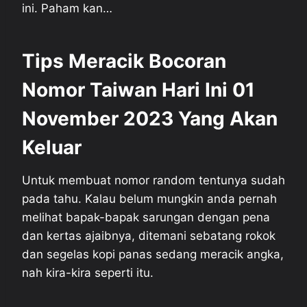
ini. Paham kan…
Tips Meracik Bocoran
Nomor Taiwan Hari Ini 01
November 2023 Yang Akan
Keluar
Untuk membuat nomor random tentunya sudah
pada tahu. Kalau belum mungkin anda pernah
melihat bapak-bapak sarungan dengan pena
dan kertas ajaibnya, ditemani sebatang rokok
dan segelas kopi panas sedang meracik angka,
nah kira-kira seperti itu.