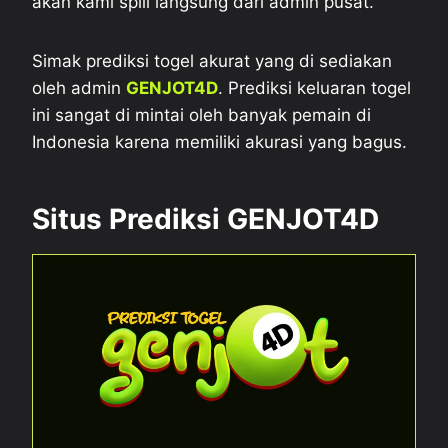
akan kami spill langsung dari admin pusat.
Simak prediksi togel akurat yang di sediakan
oleh admin
GENJOT4D
. Prediksi keluaran togel
ini sangat di mintai oleh banyak pemain di
Indonesia karena memiliki akurasi yang bagus.
Situs Prediksi GENJOT4D