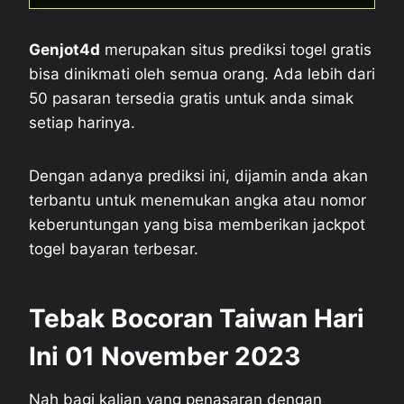
Genjot4d
merupakan situs prediksi togel gratis
bisa dinikmati oleh semua orang. Ada lebih dari
50 pasaran tersedia gratis untuk anda simak
setiap harinya.
Dengan adanya prediksi ini, dijamin anda akan
terbantu untuk menemukan angka atau nomor
keberuntungan yang bisa memberikan jackpot
togel bayaran terbesar.
Tebak Bocoran Taiwan Hari
Ini 01 November 2023
Nah bagi kalian yang penasaran dengan