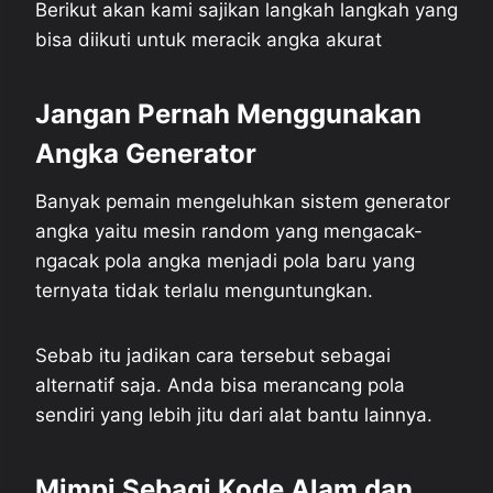
Berikut akan kami sajikan langkah langkah yang
bisa diikuti untuk meracik angka akurat
Jangan Pernah Menggunakan
Angka Generator
Banyak pemain mengeluhkan sistem generator
angka yaitu mesin random yang mengacak-
ngacak pola angka menjadi pola baru yang
ternyata tidak terlalu menguntungkan.
Sebab itu jadikan cara tersebut sebagai
alternatif saja. Anda bisa merancang pola
sendiri yang lebih jitu dari alat bantu lainnya.
Mimpi Sebagi Kode Alam dan