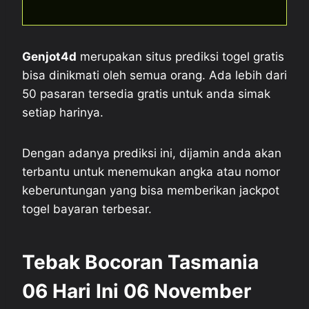
Genjot4d
merupakan situs prediksi togel gratis
bisa dinikmati oleh semua orang. Ada lebih dari
50 pasaran tersedia gratis untuk anda simak
setiap harinya.
Dengan adanya prediksi ini, dijamin anda akan
terbantu untuk menemukan angka atau nomor
keberuntungan yang bisa memberikan jackpot
togel bayaran terbesar.
Tebak Bocoran Tasmania
06 Hari Ini 06 November