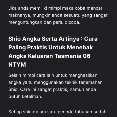
Jika anda memiliki mimpi maka coba mencari
maknanya, mungkin anda sesuatu yang sangat
menguntungkan dan perlu dicoba.
Shio Angka Serta Artinya : Cara
Paling Praktis Untuk Menebak
Angka Keluaran Tasmania 06
NTYM
Selain mimpi cara lain untuk menghasilkan
angka yaitu menggunakan teknik terjemahan
Shio. Cara ini sangat praktis, namun anda
butuh ketelitian.
Setiap shio dalam satu periode tahunan sudah