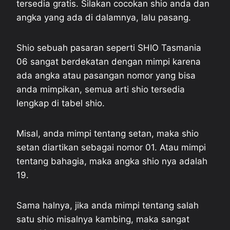
tersedia gratis. Silakan cocokan shio anda dan
angka yang ada di dalamnya, lalu pasang.
Shio sebuah pasaran seperti SHIO Tasmania
06 sangat berdekatan dengan mimpi karena
ada angka atau pasangan nomor yang bisa
anda mimpikan, semua arti shio tersedia
lengkap di tabel shio.
Misal, anda mimpi tentang setan, maka shio
setan diartikan sebagai nomor 01. Atau mimpi
tentang bahagia, maka angka shio nya adalah
19.
Sama halnya, jika anda mimpi tentang salah
satu shio misalnya kambing, maka sangat