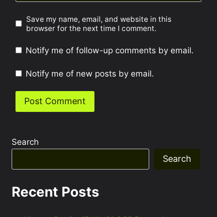
Save my name, email, and website in this
browser for the next time I comment.
Notify me of follow-up comments by email.
Notify me of new posts by email.
Search
Search
Recent Posts