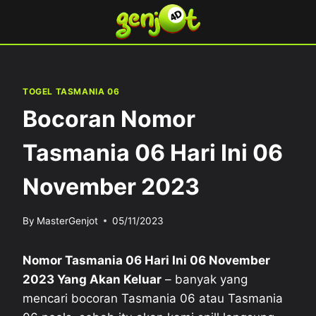
Skip
to
content
TOGEL TASMANIA 06
Bocoran Nomor
Tasmania 06 Hari Ini 06
November 2023
By
MasterGenjot
05/11/2023
Nomor Tasmania 06 Hari Ini 06 November
2023 Yang Akan Keluar
– banyak yang
mencari bocoran Tasmania 06 atau Tasmania