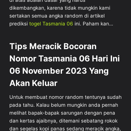
di atas adalah dasar yang harus
dikembangkan, karena tidak mungkin kami
sertakan semua angka random di artikel
prediksi
togel Tasmania 06
ini. Paham kan…
Tips Meracik Bocoran
Nomor Tasmania 06 Hari Ini
06 November 2023 Yang
Akan Keluar
Untuk membuat nomor random tentunya sudah
pada tahu. Kalau belum mungkin anda pernah
melihat bapak-bapak sarungan dengan pena
dan kertas ajaibnya, ditemani sebatang rokok
dan segelas kopi panas sedang meracik angka,