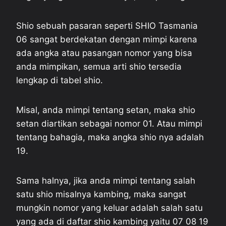
Shio sebuah pasaran seperti SHIO Tasmania
06 sangat berdekatan dengan mimpi karena
ada angka atau pasangan nomor yang bisa
anda mimpikan, semua arti shio tersedia
lengkap di tabel shio.
Misal, anda mimpi tentang setan, maka shio
setan diartikan sebagai nomor 01. Atau mimpi
tentang bahagia, maka angka shio nya adalah
19.
Sama halnya, jika anda mimpi tentang salah
satu shio misalnya kambing, maka sangat
mungkin nomor yang keluar adalah salah satu
yang ada di daftar shio kambing yaitu 07 08 19