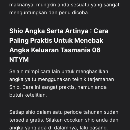
maknanya, mungkin anda sesuatu yang sangat
menguntungkan dan perlu dicoba.
Shio Angka Serta Artinya : Cara
Paling Praktis Untuk Menebak
Angka Keluaran Tasmania 06
NTYM
Selain mimpi cara lain untuk menghasilkan
angka yaitu menggunakan teknik terjemahan
Shio. Cara ini sangat praktis, namun anda
butuh ketelitian.
Setiap shio dalam satu periode tahunan sudah
tersedia gratis. Silakan cocokan shio anda dan
angka yang ada di dalamnya, lalu pasang.