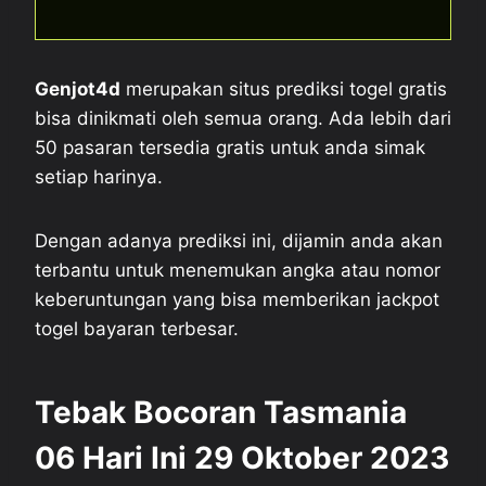
Genjot4d
merupakan situs prediksi togel gratis
bisa dinikmati oleh semua orang. Ada lebih dari
50 pasaran tersedia gratis untuk anda simak
setiap harinya.
Dengan adanya prediksi ini, dijamin anda akan
terbantu untuk menemukan angka atau nomor
keberuntungan yang bisa memberikan jackpot
togel bayaran terbesar.
Tebak Bocoran Tasmania
06 Hari Ini 29 Oktober 2023