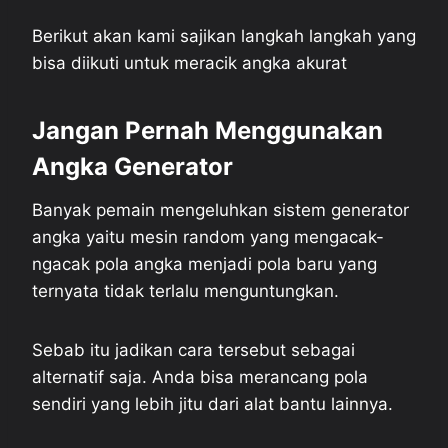
Berikut akan kami sajikan langkah langkah yang
bisa diikuti untuk meracik angka akurat
Jangan Pernah Menggunakan
Angka Generator
Banyak pemain mengeluhkan sistem generator
angka yaitu mesin random yang mengacak-
ngacak pola angka menjadi pola baru yang
ternyata tidak terlalu menguntungkan.
Sebab itu jadikan cara tersebut sebagai
alternatif saja. Anda bisa merancang pola
sendiri yang lebih jitu dari alat bantu lainnya.