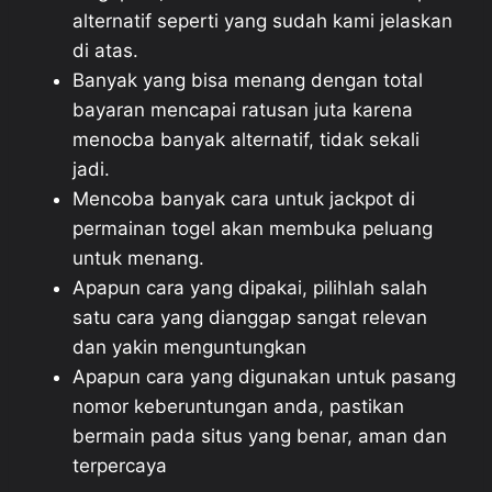
alternatif seperti yang sudah kami jelaskan
di atas.
Banyak yang bisa menang dengan total
bayaran mencapai ratusan juta karena
menocba banyak alternatif, tidak sekali
jadi.
Mencoba banyak cara untuk jackpot di
permainan togel akan membuka peluang
untuk menang.
Apapun cara yang dipakai, pilihlah salah
satu cara yang dianggap sangat relevan
dan yakin menguntungkan
Apapun cara yang digunakan untuk pasang
nomor keberuntungan anda, pastikan
bermain pada situs yang benar, aman dan
terpercaya