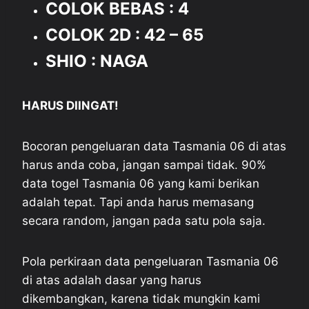
COLOK BEBAS : 4
COLOK 2D : 42 – 65
SHIO : NAGA
HARUS DIINGAT!
Bocoran pengeluaran data Tasmania 06 di atas
harus anda coba, jangan sampai tidak. 90%
data togel Tasmania 06 yang kami berikan
adalah tepat. Tapi anda harus memasang
secara random, jangan pada satu pola saja.
Pola perkiraan data pengeluaran Tasmania 06
di atas adalah dasar yang harus
dikembangkan, karena tidak mungkin kami