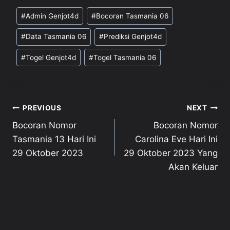
Post
#
Admin Genjot4d
#
Bocoran Tasmania 06
Tags:
#
Data Tasmania 06
#
Prediksi Genjot4d
#
Togel Genjot4d
#
Togel Tasmania 06
Post
PREVIOUS
NEXT
Bocoran Nomor
Bocoran Nomor
navigation
Tasmania 13 Hari Ini
Carolina Eve Hari Ini
29 Oktober 2023
29 Oktober 2023 Yang
Akan Keluar