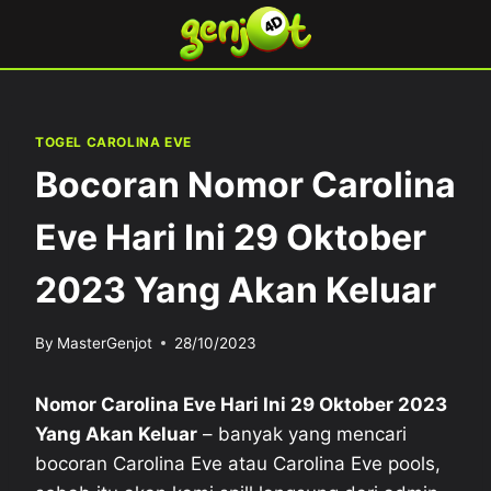
Skip
to
content
TOGEL CAROLINA EVE
Bocoran Nomor Carolina
Eve Hari Ini 29 Oktober
2023 Yang Akan Keluar
By
MasterGenjot
28/10/2023
Nomor Carolina Eve Hari Ini 29 Oktober 2023
Yang Akan Keluar
– banyak yang mencari
bocoran Carolina Eve atau Carolina Eve pools,