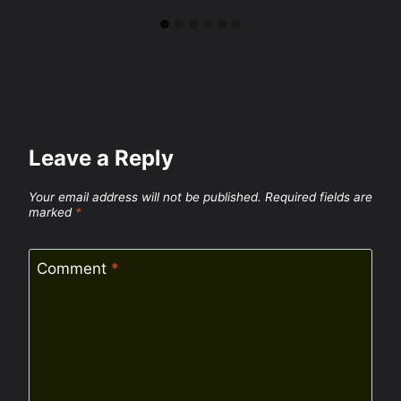
Leave a Reply
Your email address will not be published.
Required fields are
marked
*
Comment
*