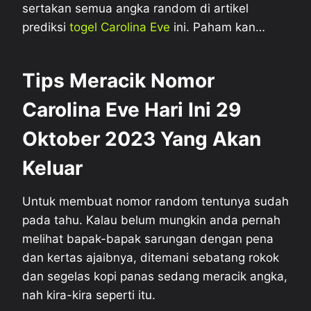
sertakan semua angka random di artikel
prediksi
togel Carolina Eve
ini. Paham kan…
Tips Meracik
Nomor
Carolina Eve Hari Ini 29
Oktober 2023 Yang Akan
Keluar
Untuk membuat nomor random tentunya sudah
pada tahu. Kalau belum mungkin anda pernah
melihat bapak-bapak sarungan dengan pena
dan kertas ajaibnya, ditemani sebatang rokok
dan segelas kopi panas sedang meracik angka,
nah kira-kira seperti itu.