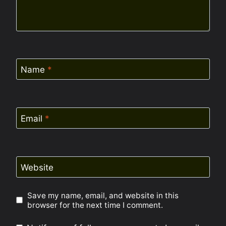
Name
*
Email
*
Website
Save my name, email, and website in this
browser for the next time I comment.