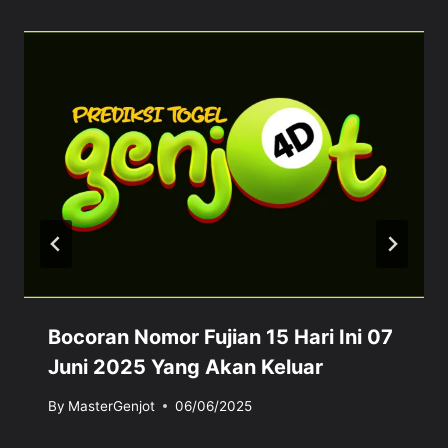
Bocoran Nomor Fujian 15 Hari Ini 07
Juni 2025 Yang Akan Keluar
By
MasterGenjot
06/06/2025