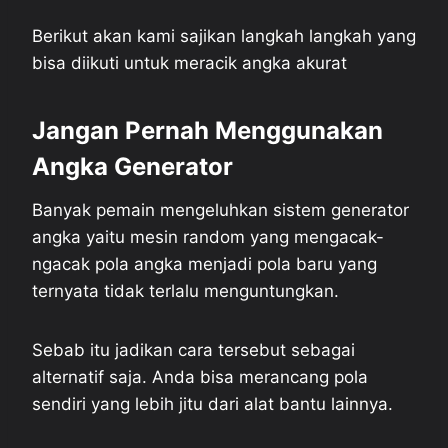
Berikut akan kami sajikan langkah langkah yang
bisa diikuti untuk meracik angka akurat
Jangan Pernah Menggunakan
Angka Generator
Banyak pemain mengeluhkan sistem generator
angka yaitu mesin random yang mengacak-
ngacak pola angka menjadi pola baru yang
ternyata tidak terlalu menguntungkan.
Sebab itu jadikan cara tersebut sebagai
alternatif saja. Anda bisa merancang pola
sendiri yang lebih jitu dari alat bantu lainnya.