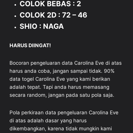
COLOK BEBAS : 2
COLOK 2D : 72 – 46
SHIO : NAGA
HARUS DIINGAT!
Bocoran pengeluaran data Carolina Eve di atas
harus anda coba, jangan sampai tidak. 90%
data togel Carolina Eve yang kami berikan
adalah tepat. Tapi anda harus memasang
secara random, jangan pada satu pola saja.
Pola perkiraan data pengeluaran Carolina Eve
di atas adalah dasar yang harus
dikembangkan, karena tidak mungkin kami