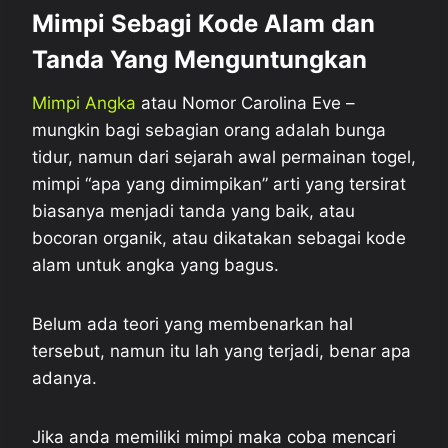
Mimpi Sebagi Kode Alam dan
Tanda Yang Menguntungkan
Mimpi Angka
atau Nomor Carolina Eve –
mungkin bagi sebagian orang adalah bunga
tidur, namun dari sejarah awal permainan togel,
mimpi “apa yang dimimpikan” arti yang tersirat
biasanya menjadi tanda yang baik, atau
bocoran organik, atau dikatakan sebagai kode
alam untuk angka yang bagus.
Belum ada teori yang membenarkan hal
tersebut, namun itu lah yang terjadi, benar apa
adanya.
Jika anda memiliki mimpi maka coba mencari