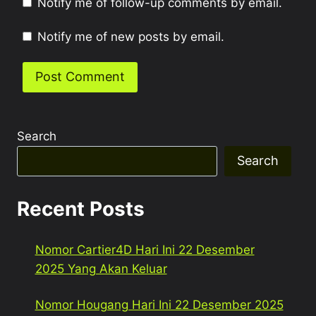
Notify me of follow-up comments by email.
Notify me of new posts by email.
Search
Search
Recent Posts
Nomor Cartier4D Hari Ini 22 Desember
2025 Yang Akan Keluar
Nomor Hougang Hari Ini 22 Desember 2025