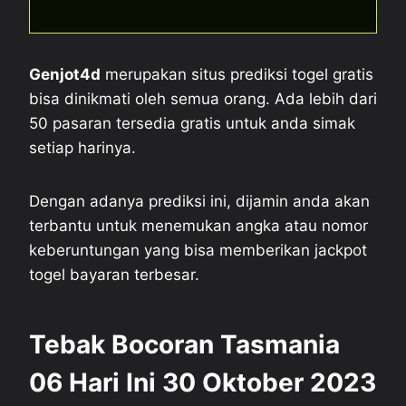
Genjot4d
merupakan situs prediksi togel gratis
bisa dinikmati oleh semua orang. Ada lebih dari
50 pasaran tersedia gratis untuk anda simak
setiap harinya.
Dengan adanya prediksi ini, dijamin anda akan
terbantu untuk menemukan angka atau nomor
keberuntungan yang bisa memberikan jackpot
togel bayaran terbesar.
Tebak Bocoran Tasmania
06 Hari Ini 30 Oktober 2023