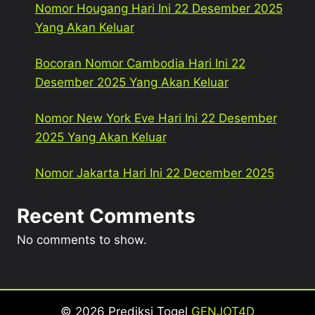
Nomor Hougang Hari Ini 22 Desember 2025
Yang Akan Keluar
Bocoran Nomor Cambodia Hari Ini 22
Desember 2025 Yang Akan Keluar
Nomor New York Eve Hari Ini 22 Desember
2025 Yang Akan Keluar
Nomor Jakarta Hari Ini 22 December 2025
Recent Comments
No comments to show.
© 2026 Prediksi Togel
GENJOT4D