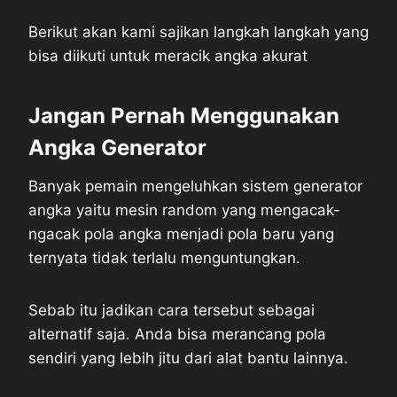
Berikut akan kami sajikan langkah langkah yang
bisa diikuti untuk meracik angka akurat
Jangan Pernah Menggunakan
Angka Generator
Banyak pemain mengeluhkan sistem generator
angka yaitu mesin random yang mengacak-
ngacak pola angka menjadi pola baru yang
ternyata tidak terlalu menguntungkan.
Sebab itu jadikan cara tersebut sebagai
alternatif saja. Anda bisa merancang pola
sendiri yang lebih jitu dari alat bantu lainnya.