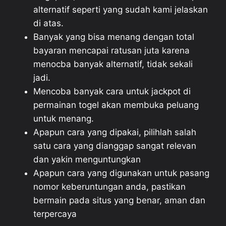
alternatif seperti yang sudah kami jelaskan
di atas.
Banyak yang bisa menang dengan total
bayaran mencapai ratusan juta karena
menocba banyak alternatif, tidak sekali
jadi.
Mencoba banyak cara untuk jackpot di
permainan togel akan membuka peluang
untuk menang.
Apapun cara yang dipakai, pilihlah salah
satu cara yang dianggap sangat relevan
dan yakin menguntungkan
Apapun cara yang digunakan untuk pasang
nomor keberuntungan anda, pastikan
bermain pada situs yang benar, aman dan
terpercaya