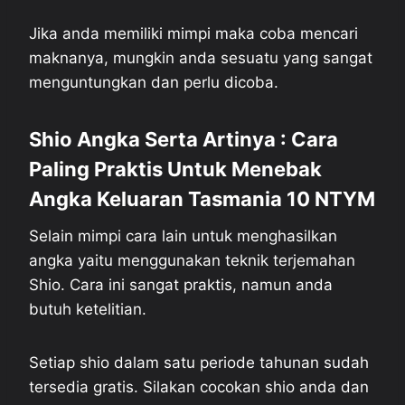
Jika anda memiliki mimpi maka coba mencari
maknanya, mungkin anda sesuatu yang sangat
menguntungkan dan perlu dicoba.
Shio Angka Serta Artinya : Cara
Paling Praktis Untuk Menebak
Angka Keluaran Tasmania 10 NTYM
Selain mimpi cara lain untuk menghasilkan
angka yaitu menggunakan teknik terjemahan
Shio. Cara ini sangat praktis, namun anda
butuh ketelitian.
Setiap shio dalam satu periode tahunan sudah
tersedia gratis. Silakan cocokan shio anda dan