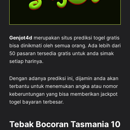
Genjot4d
merupakan situs prediksi togel gratis
bisa dinikmati oleh semua orang. Ada lebih dari
50 pasaran tersedia gratis untuk anda simak
setiap harinya.
Dengan adanya prediksi ini, dijamin anda akan
terbantu untuk menemukan angka atau nomor
keberuntungan yang bisa memberikan jackpot
togel bayaran terbesar.
Tebak Bocoran Tasmania 10