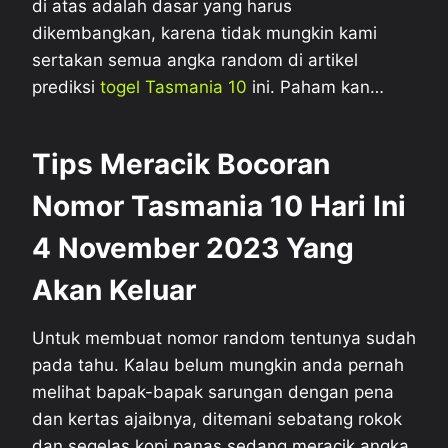
di atas adalah dasar yang harus
dikembangkan, karena tidak mungkin kami
sertakan semua angka random di artikel
prediksi
togel Tasmania 10
ini. Paham kan…
Tips Meracik Bocoran
Nomor Tasmania 10 Hari Ini
4 November 2023 Yang
Akan Keluar
Untuk membuat nomor random tentunya sudah
pada tahu. Kalau belum mungkin anda pernah
melihat bapak-bapak sarungan dengan pena
dan kertas ajaibnya, ditemani sebatang rokok
dan segelas kopi panas sedang meracik angka,