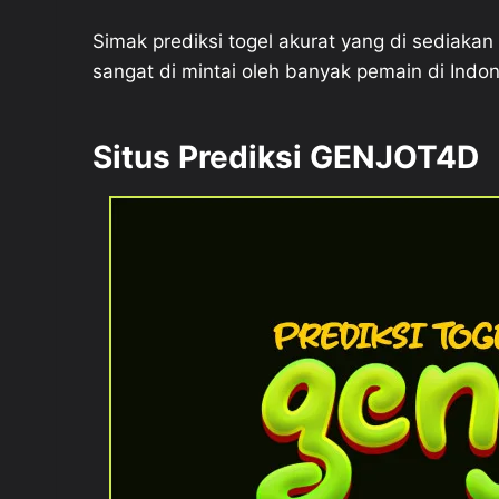
Simak prediksi togel akurat yang di sediaka
sangat di mintai oleh banyak pemain di Indon
Situs Prediksi GENJOT4D