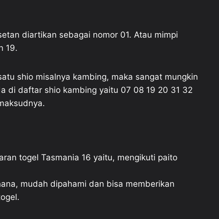
setan diartikan sebagai nomor 01. Atau mimpi
h 19.
 satu shio misalnya kambing, maka sangat mungkin
a di daftar shio kambing yaitu 07 08 19 20 31 32
 maksudnya.
ran togel Tasmania 16 yaitu, mengikuti paito
rhana, mudah dipahami dan bisa memberikan
ogel.