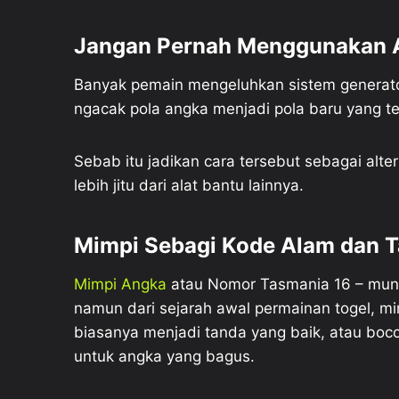
Jangan Pernah Menggunakan 
Banyak pemain mengeluhkan sistem generat
ngacak pola angka menjadi pola baru yang te
Sebab itu jadikan cara tersebut sebagai alte
lebih jitu dari alat bantu lainnya.
Mimpi Sebagi Kode Alam dan 
Mimpi Angka
atau Nomor Tasmania 16 – mungk
namun dari sejarah awal permainan togel, mim
biasanya menjadi tanda yang baik, atau boco
untuk angka yang bagus.