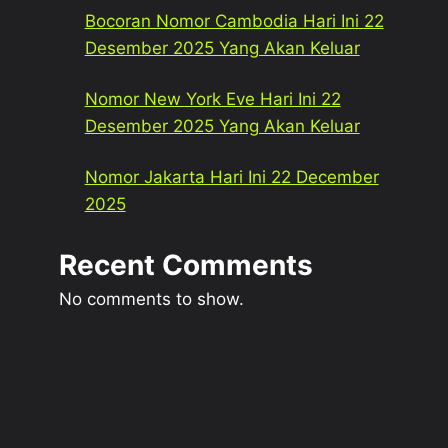
Bocoran Nomor Cambodia Hari Ini 22
Desember 2025 Yang Akan Keluar
Nomor New York Eve Hari Ini 22
Desember 2025 Yang Akan Keluar
Nomor Jakarta Hari Ini 22 December
2025
Recent Comments
No comments to show.