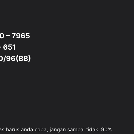
0 – 7965
– 651
0/96(BB)
as harus anda coba, jangan sampai tidak. 90%