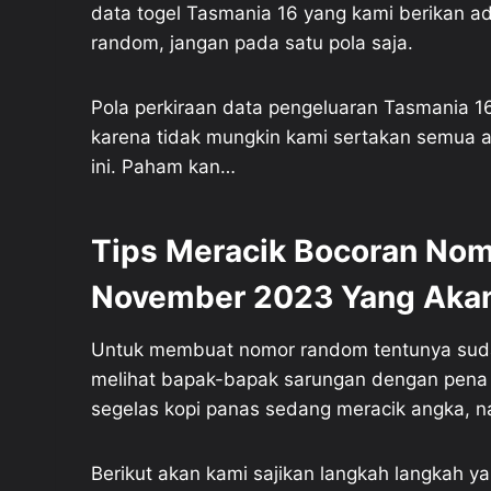
data togel Tasmania 16 yang kami berikan a
random, jangan pada satu pola saja.
Pola perkiraan data pengeluaran Tasmania 1
karena tidak mungkin kami sertakan semua a
ini. Paham kan…
Tips Meracik Bocoran
Nomo
November 2023 Yang Akan
Untuk membuat nomor random tentunya suda
melihat bapak-bapak sarungan dengan pena d
segelas kopi panas sedang meracik angka, nah 
Berikut akan kami sajikan langkah langkah ya