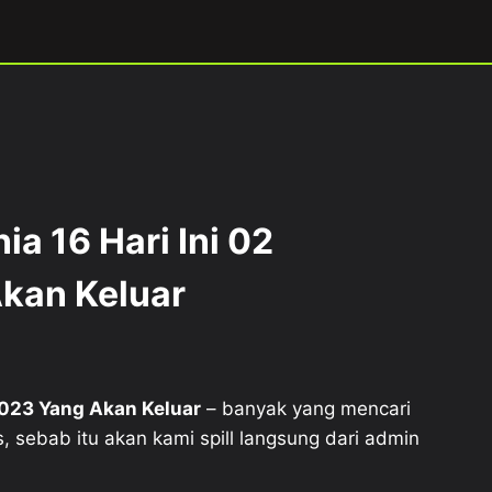
a 16 Hari Ini 02
kan Keluar
2023 Yang Akan Keluar
– banyak yang mencari
 sebab itu akan kami spill langsung dari admin