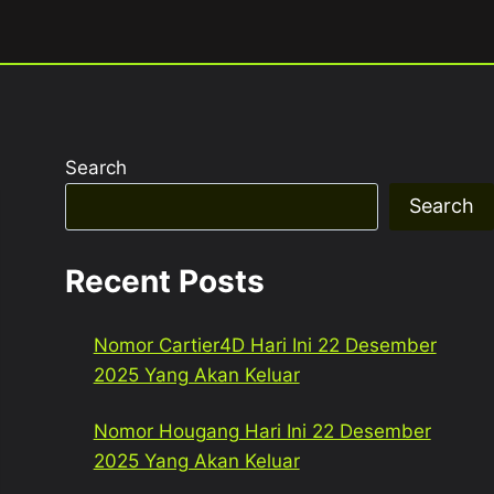
Search
Search
Recent Posts
Nomor Cartier4D Hari Ini 22 Desember
2025 Yang Akan Keluar
Nomor Hougang Hari Ini 22 Desember
2025 Yang Akan Keluar