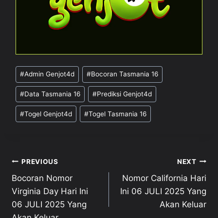
Post
#
Admin Genjot4d
#
Bocoran Tasmania 16
Tags:
#
Data Tasmania 16
#
Prediksi Genjot4d
#
Togel Genjot4d
#
Togel Tasmania 16
Post
PREVIOUS
NEXT
Bocoran Nomor
Nomor California Hari
navigation
Virginia Day Hari Ini
Ini 06 JULI 2025 Yang
06 JULI 2025 Yang
Akan Keluar
Akan Keluar