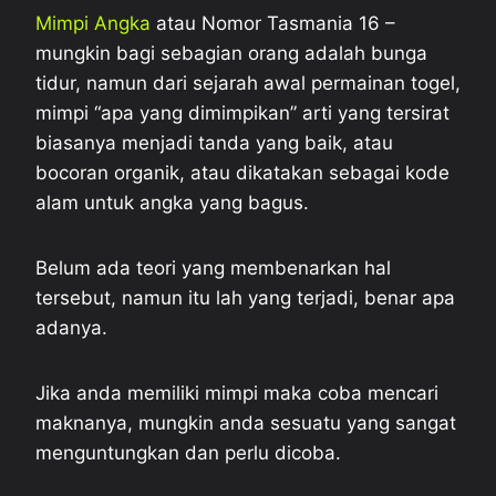
Mimpi Angka
atau Nomor Tasmania 16 –
mungkin bagi sebagian orang adalah bunga
tidur, namun dari sejarah awal permainan togel,
mimpi “apa yang dimimpikan” arti yang tersirat
biasanya menjadi tanda yang baik, atau
bocoran organik, atau dikatakan sebagai kode
alam untuk angka yang bagus.
Belum ada teori yang membenarkan hal
tersebut, namun itu lah yang terjadi, benar apa
adanya.
Jika anda memiliki mimpi maka coba mencari
maknanya, mungkin anda sesuatu yang sangat
menguntungkan dan perlu dicoba.