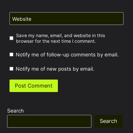
Website
Save my name, email, and website in this
browser for the next time I comment.
Notify me of follow-up comments by email.
Notify me of new posts by email.
Search
Search