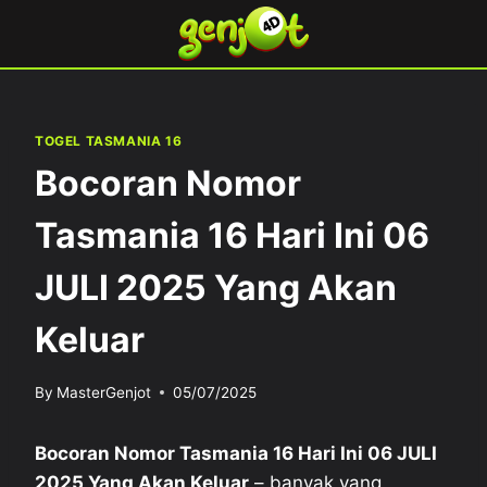
Skip
to
content
TOGEL TASMANIA 16
Bocoran Nomor
Tasmania 16 Hari Ini 06
JULI 2025 Yang Akan
Keluar
By
MasterGenjot
05/07/2025
Bocoran Nomor Tasmania 16 Hari Ini 06 JULI
2025 Yang Akan Keluar
– banyak yang