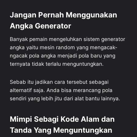
Jangan Pernah Menggunakan
Angka Generator
Banyak pemain mengeluhkan sistem generator
angka yaitu mesin random yang mengacak-
ngacak pola angka menjadi pola baru yang
ternyata tidak terlalu menguntungkan.
Sebab itu jadikan cara tersebut sebagai
alternatif saja. Anda bisa merancang pola
sendiri yang lebih jitu dari alat bantu lainnya.
Mimpi Sebagi Kode Alam dan
Tanda Yang Menguntungkan