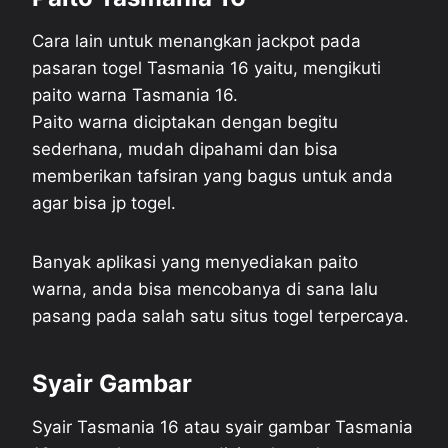
Cara lain untuk menangkan jackpot pada
pasaran togel Tasmania 16 yaitu, mengikuti
paito warna Tasmania 16.
Paito warna diciptakan dengan begitu
sederhana, mudah dipahami dan bisa
memberikan tafsiran yang bagus untuk anda
agar bisa jp togel.
Banyak aplikasi yang menyediakan paito
warna, anda bisa mencobanya di sana lalu
pasang pada salah satu situs togel terpercaya.
Syair Gambar
Syair Tasmania 16 atau syair gambar Tasmania