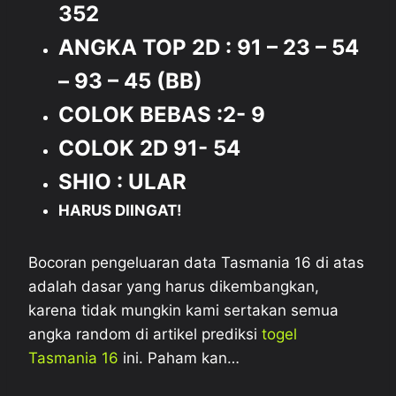
352
ANGKA TOP 2D : 91 – 23 – 54
– 93 – 45
(BB)
COLOK BEBAS :2- 9
COLOK 2D 91- 54
SHIO : ULAR
HARUS DIINGAT!
Bocoran pengeluaran data Tasmania 16 di atas
adalah dasar yang harus dikembangkan,
karena tidak mungkin kami sertakan semua
angka random di artikel prediksi
togel
Tasmania 16
ini. Paham kan…