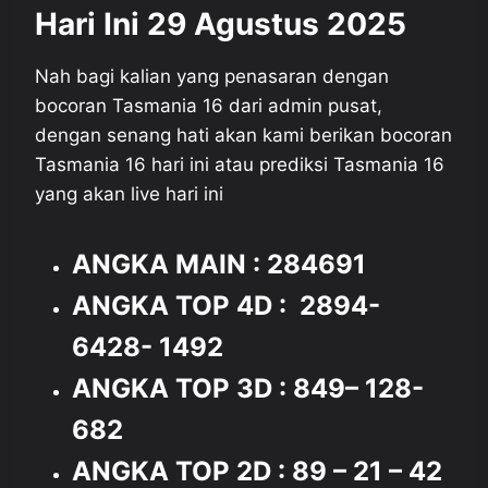
Hari Ini 29 Agustus 2025
Nah bagi kalian yang penasaran dengan
bocoran Tasmania 16 dari admin pusat,
dengan senang hati akan kami berikan bocoran
Tasmania 16 hari ini atau prediksi Tasmania 16
yang akan live hari ini
ANGKA MAIN : 284691
ANGKA TOP 4D : 2894-
6428- 1492
ANGKA TOP 3D : 849
– 128-
682
ANGKA TOP 2D : 89 – 21 – 42