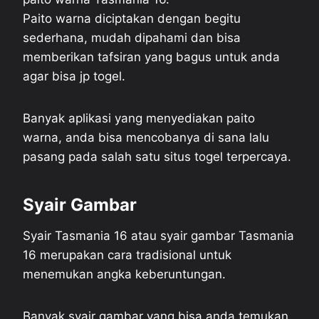
Paito warna diciptakan dengan begitu
sederhana, mudah dipahami dan bisa
memberikan tafsiran yang bagus untuk anda
agar bisa jp togel.
Banyak aplikasi yang menyediakan paito
warna, anda bisa mencobanya di sana lalu
pasang pada salah satu situs togel terpercaya.
Syair Gambar
Syair Tasmania 16 atau syair gambar Tasmania
16 merupakan cara tradisional untuk
menemukan angka keberuntungan.
Banyak syair gambar yang bisa anda temukan,