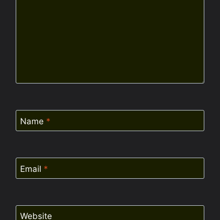
Name
*
Email
*
Website