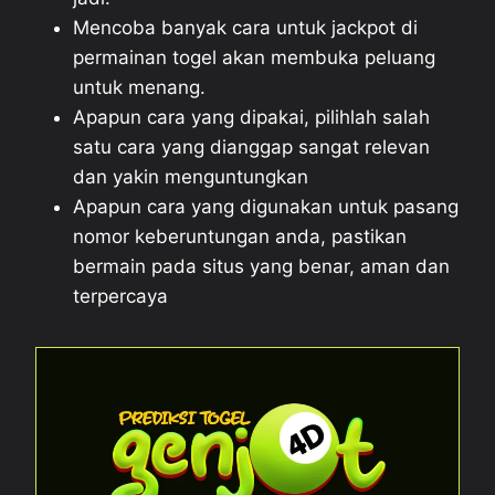
Mencoba banyak cara untuk jackpot di
permainan togel akan membuka peluang
untuk menang.
Apapun cara yang dipakai, pilihlah salah
satu cara yang dianggap sangat relevan
dan yakin menguntungkan
Apapun cara yang digunakan untuk pasang
nomor keberuntungan anda, pastikan
bermain pada situs yang benar, aman dan
terpercaya