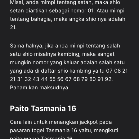
Misal, anda mimpi tentang setan, maka shio
setan diartikan sebagai nomor 01. Atau mimpi
tentang bahagia, maka angka shio nya adalah
21.
Sama halnya, jika anda mimpi tentang salah
satu shio misalnya kambing, maka sangat
mungkin nomor yang keluar adalah salah satu
yang ada di daftar shio kambing yaitu 07 08 21
21 31 32 43 44 55 56 67 68 79 80 91 92.
Paham kan maksudnya.
Paito Tasmania 16
Cara lain untuk menangkan jackpot pada
pasaran togel Tasmania 16 yaitu, mengikuti
paito warna Tasmania 16.