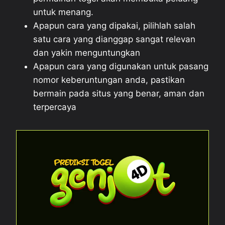
untuk menang.
Apapun cara yang dipakai, pilihlah salah
satu cara yang dianggap sangat relevan
dan yakin menguntungkan
Apapun cara yang digunakan untuk pasang
nomor keberuntungan anda, pastikan
bermain pada situs yang benar, aman dan
terpercaya