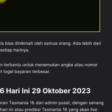
is bisa dinikmati oleh semua orang. Ada lebih dari
setiap harinya.
kan terbantu untuk menemukan angka atau nomor
 togel bayaran terbesar.
 Hari Ini 29 Oktober 2023
oran Tasmania 16 dari admin pusat, dengan senang
ari ini atau prediksi Tasmania 16 yang akan live