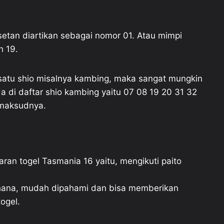
setan diartikan sebagai nomor 01. Atau mimpi
h 19.
 satu shio misalnya kambing, maka sangat mungkin
a di daftar shio kambing yaitu 07 08 19 20 31 32
 maksudnya.
ran togel Tasmania 16 yaitu, mengikuti paito
rhana, mudah dipahami dan bisa memberikan
ogel.