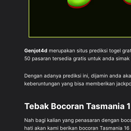
Genjot4d
merupakan situs prediksi togel grat
50 pasaran tersedia gratis untuk anda simak 
Dengan adanya prediksi ini, dijamin anda a
keberuntungan yang bisa memberikan jackpot
Tebak Bocoran Tasmania 16
Nah bagi kalian yang penasaran dengan boc
hati akan kami berikan bocoran Tasmania 16 h