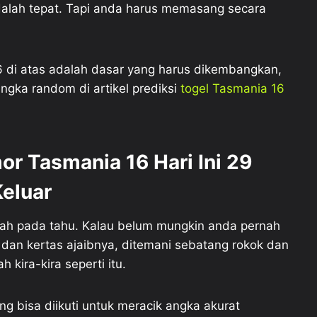
dalah tepat. Tapi anda harus memasang secara
6 di atas adalah dasar yang harus dikembangkan,
ngka random di artikel prediksi
togel Tasmania 16
r Tasmania 16 Hari Ini 29
eluar
h pada tahu. Kalau belum mungkin anda pernah
an kertas ajaibnya, ditemani sebatang rokok dan
kira-kira seperti itu.
ng bisa diikuti untuk meracik angka akurat