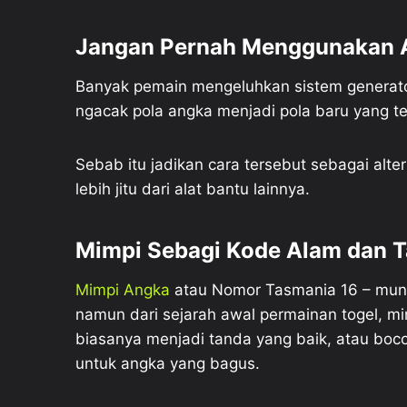
Jangan Pernah Menggunakan 
Banyak pemain mengeluhkan sistem generat
ngacak pola angka menjadi pola baru yang te
Sebab itu jadikan cara tersebut sebagai alte
lebih jitu dari alat bantu lainnya.
Mimpi Sebagi Kode Alam dan 
Mimpi Angka
atau Nomor Tasmania 16 – mungk
namun dari sejarah awal permainan togel, mim
biasanya menjadi tanda yang baik, atau boco
untuk angka yang bagus.