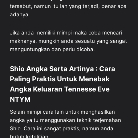
tersebut, namun itu lah yang terjadi, benar apa
adanya.
Jika anda memiliki mimpi maka coba mencari
maknanya, mungkin anda sesuatu yang sangat
menguntungkan dan perlu dicoba.
Shio Angka Serta Artinya : Cara
Paling Praktis Untuk Menebak
Angka Keluaran Tennesse Eve
NTYM
Selain mimpi cara lain untuk menghasilkan
angka yaitu menggunakan teknik terjemahan
Shio. Cara ini sangat praktis, namun anda
butuh ketelitian.