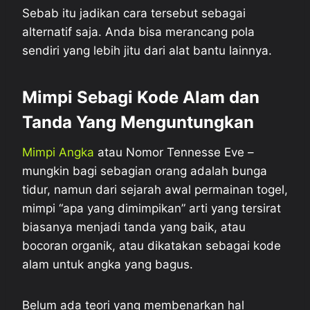
Sebab itu jadikan cara tersebut sebagai
alternatif saja. Anda bisa merancang pola
sendiri yang lebih jitu dari alat bantu lainnya.
Mimpi Sebagi Kode Alam dan
Tanda Yang Menguntungkan
Mimpi Angka
atau Nomor Tennesse Eve –
mungkin bagi sebagian orang adalah bunga
tidur, namun dari sejarah awal permainan togel,
mimpi “apa yang dimimpikan” arti yang tersirat
biasanya menjadi tanda yang baik, atau
bocoran organik, atau dikatakan sebagai kode
alam untuk angka yang bagus.
Belum ada teori yang membenarkan hal