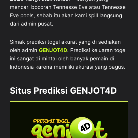
mencari bocoran Tennesse Eve atau Tennesse
Eve pools, sebab itu akan kami spill langsung
dari admin pusat.
Simak prediksi togel akurat yang di sediakan
oleh admin
GENJOT4D
. Prediksi keluaran togel
ini sangat di mintai oleh banyak pemain di
Indonesia karena memiliki akurasi yang bagus.
Situs Prediksi GENJOT4D