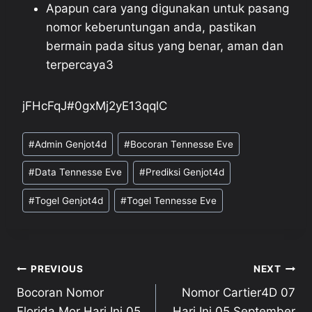
Apapun cara yang digunakan untuk pasang
nomor keberuntungan anda, pastikan
bermain pada situs yang benar, aman dan
terpercaya3
jFHcFqJ#0gxMj2yE13qqlC
Post
#
Admin Genjot4d
#
Bocoran Tennesse Eve
Tags:
#
Data Tennesse Eve
#
Prediksi Genjot4d
#
Togel Genjot4d
#
Togel Tennesse Eve
Post
PREVIOUS
NEXT
Bocoran Nomor
Nomor Cartier4D 07
navigation
Florida Mor Hari Ini 05
Hari Ini 05 September