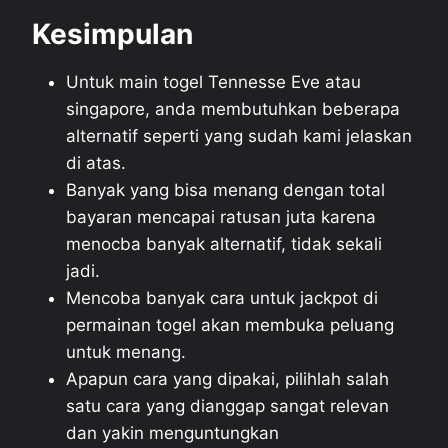
Kesimpulan
Untuk main togel Tennesse Eve atau
singapore, anda membutuhkan beberapa
alternatif seperti yang sudah kami jelaskan
di atas.
Banyak yang bisa menang dengan total
bayaran mencapai ratusan juta karena
menocba banyak alternatif, tidak sekali
jadi.
Mencoba banyak cara untuk jackpot di
permainan togel akan membuka peluang
untuk menang.
Apapun cara yang dipakai, pilihlah salah
satu cara yang dianggap sangat relevan
dan yakin menguntungkan