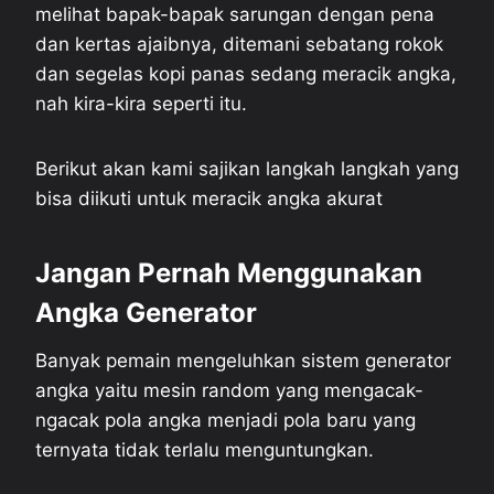
melihat bapak-bapak sarungan dengan pena
dan kertas ajaibnya, ditemani sebatang rokok
dan segelas kopi panas sedang meracik angka,
nah kira-kira seperti itu.
Berikut akan kami sajikan langkah langkah yang
bisa diikuti untuk meracik angka akurat
Jangan Pernah Menggunakan
Angka Generator
Banyak pemain mengeluhkan sistem generator
angka yaitu mesin random yang mengacak-
ngacak pola angka menjadi pola baru yang
ternyata tidak terlalu menguntungkan.