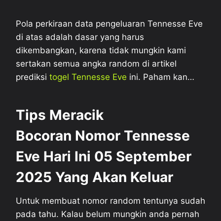
Pola perkiraan data pengeluaran Tennesse Eve
di atas adalah dasar yang harus
dikembangkan, karena tidak mungkin kami
sertakan semua angka random di artikel
prediksi
togel Tennesse Eve
ini. Paham kan…
Tips Meracik
Bocoran
Nomor Tennesse
Eve Hari Ini 05 September
2025 Yang Akan Keluar
Untuk membuat nomor random tentunya sudah
pada tahu. Kalau belum mungkin anda pernah