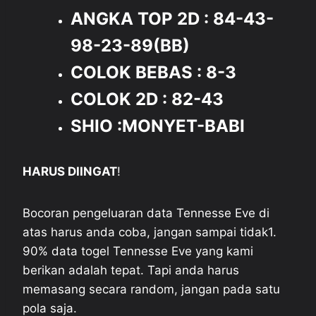
ANGKA TOP 2D : 84-43-
98-23
-89
(BB)
COLOK BEBAS : 8-3
COLOK 2D : 82-43
SHIO :MONYET-BABI
HARUS DIINGAT
!
Bocoran pengeluaran data Tennesse Eve di
atas harus anda coba, jangan sampai tidak1.
90% data togel Tennesse Eve yang kami
berikan adalah tepat. Tapi anda harus
memasang secara random, jangan pada satu
pola saja.