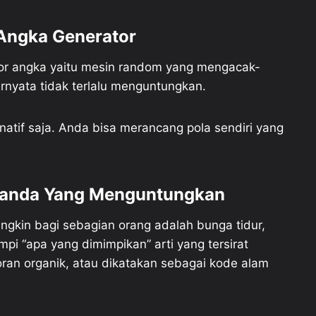
Angka Generator
or angka yaitu mesin random yang mengacak-
rnyata tidak terlalu menguntungkan.
rnatif saja. Anda bisa merancang pola sendiri yang
Tanda Yang Menguntungkan
gkin bagi sebagian orang adalah bunga tidur,
pi “apa yang dimimpikan” arti yang tersirat
ran organik, atau dikatakan sebagai kode alam