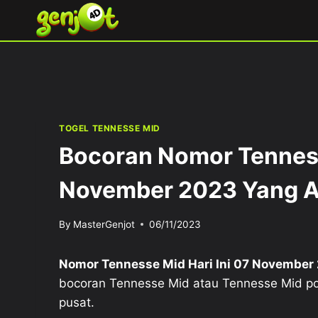
Skip
to
content
TOGEL TENNESSE MID
Bocoran Nomor Tenness
November 2023 Yang A
By
MasterGenjot
06/11/2023
Nomor Tennesse Mid Hari Ini 07 November
bocoran Tennesse Mid atau Tennesse Mid pool
pusat.