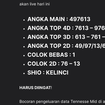
akan live hari ini
ANGKA MAIN : 497613
ANGKA TOP 4D : 7613 – 976
ANGKA TOP 3D : 613 – 761 
ANGKA TOP 2D : 49/97/13/
COLOK BEBAS : 1
COLOK 2D : 76 – 13
SHIO : KELINCI
HARUS DIINGAT
!
Bocoran pengeluaran data Tennesse Mid di a