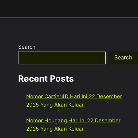
Search
Search
Recent Posts
Nomor Cartier4D Hari Ini 22 Desember
2025 Yang Akan Keluar
Nomor Hougang Hari Ini 22 Desember
2025 Yang Akan Keluar