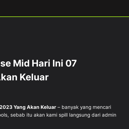
e Mid Hari Ini 07
kan Keluar
 2023 Yang Akan Keluar
– banyak yang mencari
s, sebab itu akan kami spill langsung dari admin