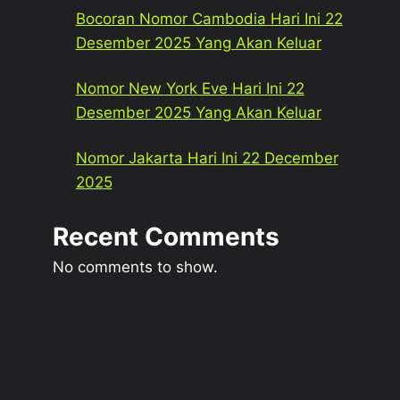
Bocoran Nomor Cambodia Hari Ini 22
Desember 2025 Yang Akan Keluar
Nomor New York Eve Hari Ini 22
Desember 2025 Yang Akan Keluar
Nomor Jakarta Hari Ini 22 December
2025
Recent Comments
No comments to show.