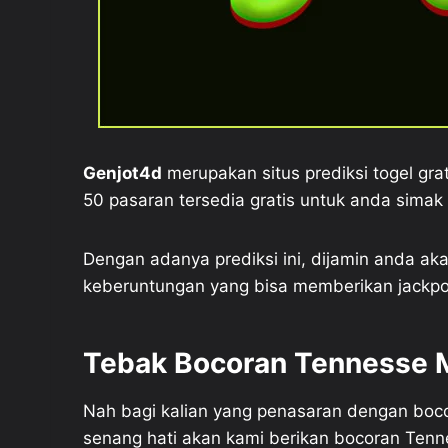
Genjot4d
merupakan situs prediksi togel grat
50 pasaran tersedia gratis untuk anda simak 
Dengan adanya prediksi ini, dijamin anda a
keberuntungan yang bisa memberikan jackpot
Tebak Bocoran Tennesse M
Nah bagi kalian yang penasaran dengan boc
senang hati akan kami berikan bocoran Tenne