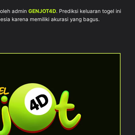
n oleh admin
GENJOT4D
. Prediksi keluaran togel ini
esia karena memiliki akurasi yang bagus.