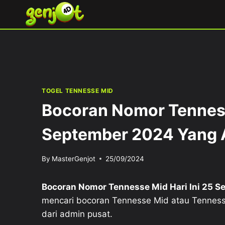
Skip
to
content
TOGEL TENNESSE MID
Bocoran Nomor Tenness
September 2024 Yang 
By
MasterGenjot
25/09/2024
Bocoran Nomor Tennesse Mid Hari Ini 25 
mencari bocoran Tennesse Mid atau Tennesse
dari admin pusat.