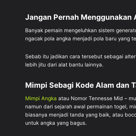
Jangan Pernah Menggunakan 
Banyak pemain mengeluhkan sistem generat
ngacak pola angka menjadi pola baru yang te
Sebab itu jadikan cara tersebut sebagai alte
lebih jitu dari alat bantu lainnya.
Mimpi Sebagi Kode Alam dan 
Mimpi Angka
atau Nomor Tennesse Mid – mun
namun dari sejarah awal permainan togel, mim
biasanya menjadi tanda yang baik, atau boco
untuk angka yang bagus.