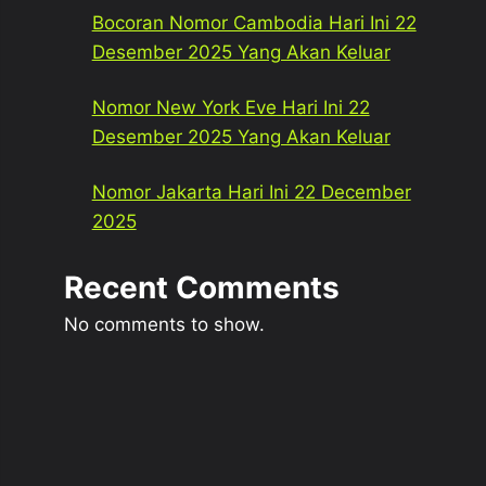
Bocoran Nomor Cambodia Hari Ini 22
Desember 2025 Yang Akan Keluar
Nomor New York Eve Hari Ini 22
Desember 2025 Yang Akan Keluar
Nomor Jakarta Hari Ini 22 December
2025
Recent Comments
No comments to show.