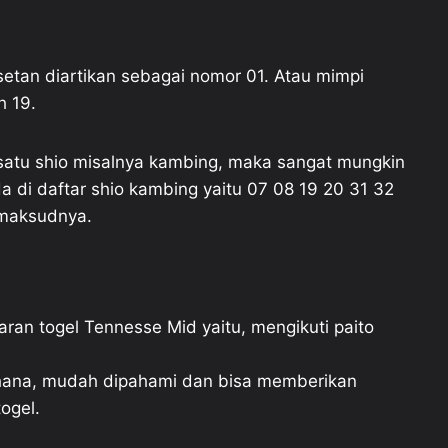
setan diartikan sebagai nomor 01. Atau mimpi
h 19.
 satu shio misalnya kambing, maka sangat mungkin
a di daftar shio kambing yaitu 07 08 19 20 31 32
 maksudnya.
ran togel Tennesse Mid yaitu, mengikuti paito
rhana, mudah dipahami dan bisa memberikan
ogel.