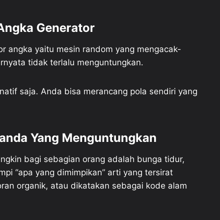
Angka Generator
or angka yaitu mesin random yang mengacak-
rnyata tidak terlalu menguntungkan.
rnatif saja. Anda bisa merancang pola sendiri yang
Tanda Yang Menguntungkan
gkin bagi sebagian orang adalah bunga tidur,
pi “apa yang dimimpikan” arti yang tersirat
ran organik, atau dikatakan sebagai kode alam