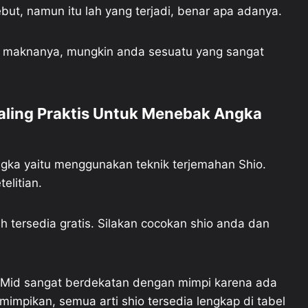
ut, namun itu lah yang terjadi, benar apa adanya.
i maknanya, mungkin anda sesuatu yang sangat
Paling Praktis Untuk Menebak Angka
ngka yaitu menggunakan teknik terjemahan Shio.
elitian.
h tersedia gratis. Silakan cocokan shio anda dan
 Mid sangat berdekatan dengan mimpi karena ada
mpikan, semua arti shio tersedia lengkap di tabel