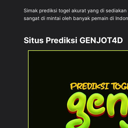
Simak prediksi togel akurat yang di sediaka
sangat di mintai oleh banyak pemain di Indon
Situs Prediksi GENJOT4D