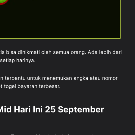
is bisa dinikmati oleh semua orang. Ada lebih dari
setiap harinya.
kan terbantu untuk menemukan angka atau nomor
 togel bayaran terbesar.
id Hari Ini 25 September