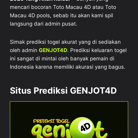
mencari bocoran Toto Macau 4D atau Toto
Macau 4D pools, sebab itu akan kami spil
langsung dari admin pusat.
Simak prediksi togel akurat yang di sediakan
oleh admin
GENJOT4D
. Prediksi keluaran togel
ini sangat di mintai oleh banyak pemain di
Indonesia karena memiliki akurasi yang bagus.
Situs Prediksi GENJOT4D