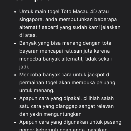
Untuk main togel Toto Macau 4D atau
singapore, anda membutuhkan beberapa
alternatif seperti yang sudah kami jelaskan
di atas.
Banyak yang bisa menang dengan total
bayaran mencapai ratusan juta karena
menocba banyak alternatif, tidak sekali
jadi.
Mencoba banyak cara untuk jackpot di
permainan togel akan membuka peluang
untuk menang.
Apapun cara yang dipakai, pilihlah salah
satu cara yang dianggap sangat relevan
dan yakin menguntungkan
Apapun cara yang digunakan untuk pasang
nomor keberuntungan anda, pastikan