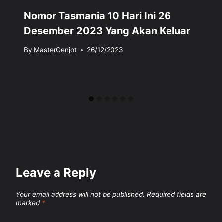
Nomor Tasmania 10 Hari Ini 26
Desember 2023 Yang Akan Keluar
By
MasterGenjot
26/12/2023
Leave a Reply
Your email address will not be published.
Required fields are
marked
*