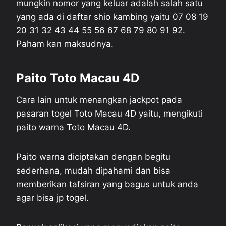
mungkin nomor yang keluar adalah salah satu
yang ada di daftar shio kambing yaitu 07 08 19
20 31 32 43 44 55 56 67 68 79 80 91 92.
Paham kan maksudnya.
Paito Toto Macau 4D
Cara lain untuk menangkan jackpot pada
pasaran togel Toto Macau 4D yaitu, mengikuti
paito warna Toto Macau 4D.
Paito warna diciptakan dengan begitu
sederhana, mudah dipahami dan bisa
memberikan tafsiran yang bagus untuk anda
agar bisa jp togel.