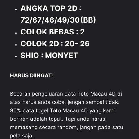
ANGKA TOP 2D :
72/67/46/49/30(BB)
COLOK BEBAS : 2
COLOK 2D : 20- 26
SHIO : MONYET
HARUS DIINGAT
!
Bocoran pengeluaran data Toto Macau 4D di
atas harus anda coba, jangan sampai tidak.
90% data togel Toto Macau 4D yang kami
berikan adalah tepat. Tapi anda harus
memasang secara random, jangan pada satu
pola saja.