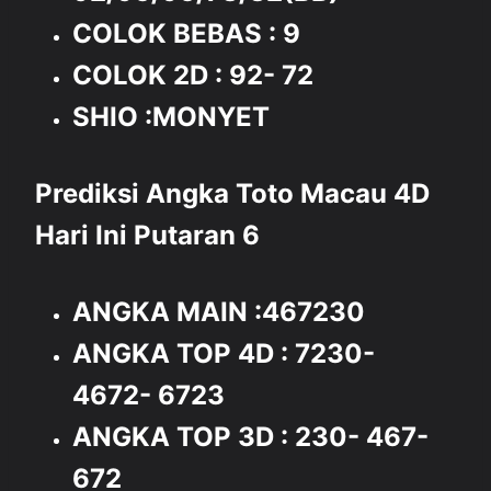
COLOK BEBAS : 9
COLOK 2D : 92- 72
SHIO :MONYET
Prediksi Angka Toto Macau 4D
Hari Ini Putaran 6
ANGKA MAIN :467230
ANGKA TOP 4D : 7230-
4672- 6723
ANGKA TOP 3D : 230- 467-
672