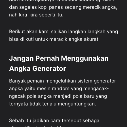
dan segelas kopi panas sedang meracik angka,
nah kira-kira seperti itu.
Berikut akan kami sajikan langkah langkah yang
bisa diikuti untuk meracik angka akurat
Jangan Pernah Menggunakan
Angka Generator
Banyak pemain mengeluhkan sistem generator
angka yaitu mesin random yang mengacak-
ngacak pola angka menjadi pola baru yang
ternyata tidak terlalu menguntungkan.
Sebab itu jadikan cara tersebut sebagai