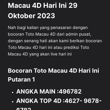
Macau 4D Hari Ini 29
Oktober 2023
Nah bagi kalian yang penasaran dengan
bocoran Toto Macau 4D dari admin pusat,
dengan senang hati akan kami berikan bocoran
Toto Macau 4D hari ini atau prediksi Toto
Macau 4D yang akan live hari ini
Bocoran Toto Macau 4D Hari Ini
Putaran 1
ANGKA MAIN :496782
ANGKA TOP 4D :4627- 9678-