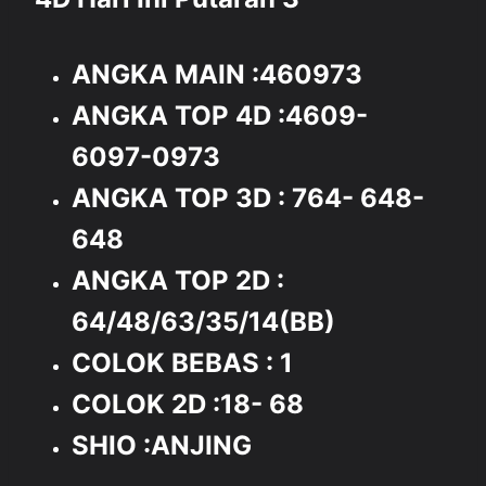
ANGKA MAIN :460973
ANGKA TOP 4D :4609-
6097-0973
ANGKA TOP 3D : 764- 648-
648
ANGKA TOP 2D :
64/48/63/35/14(BB)
COLOK BEBAS : 1
COLOK 2D :18- 68
SHIO :ANJING