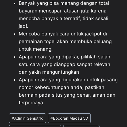
Banyak yang bisa menang dengan total
bayaran mencapai ratusan juta karena
menocba banyak alternatif, tidak sekali
jadi.
Mencoba banyak cara untuk jackpot di
permainan togel akan membuka peluang
untuk menang.
Apapun cara yang dipakai, pilihlah salah
satu cara yang dianggap sangat relevan
dan yakin menguntungkan
Apapun cara yang digunakan untuk pasang
nomor keberuntungan anda, pastikan
bermain pada situs yang benar, aman dan
terpercaya
Post
#
Admin Genjot4d
#
Bocoran Macau 5D
Tags: