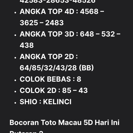
42583-28653-48526
ANGKA TOP 4D : 4568 –
3625 – 2483
ANGKA TOP 3D : 648 – 532 –
438
ANGKA TOP 2D :
64/85/32/43/28 (BB)
COLOK BEBAS : 8
COLOK 2D : 85 – 43
SHIO : KELINCI
Bocoran Toto Macau 5D Hari Ini