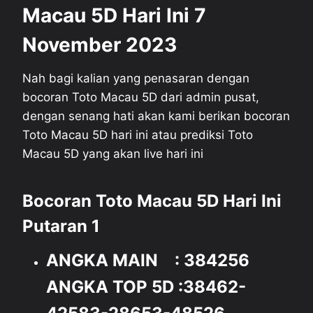
Macau 5D Hari Ini 7
November 2023
Nah bagi kalian yang penasaran dengan
bocoran Toto Macau 5D dari admin pusat,
dengan senang hati akan kami berikan bocoran
Toto Macau 5D hari ini atau prediksi Toto
Macau 5D yang akan live hari ini
Bocoran Toto Macau 5D Hari Ini
Putaran 1
ANGKA MAIN : 384256
ANGKA TOP 5D :38462-