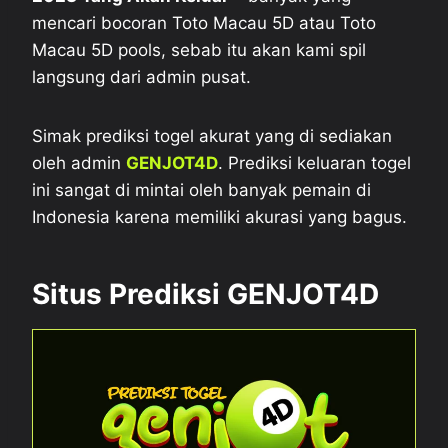
mencari bocoran Toto Macau 5D atau Toto
Macau 5D pools, sebab itu akan kami spil
langsung dari admin pusat.
Simak prediksi togel akurat yang di sediakan
oleh admin
GENJOT4D
. Prediksi keluaran togel
ini sangat di mintai oleh banyak pemain di
Indonesia karena memiliki akurasi yang bagus.
Situs Prediksi GENJOT4D