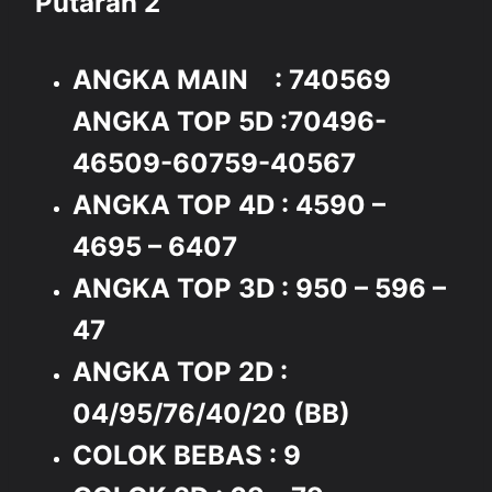
Putaran 2
ANGKA MAIN : 740569
ANGKA TOP 5D :70496-
46509-60759-40567
ANGKA TOP 4D : 4590 –
4695 – 6407
ANGKA TOP 3D : 950 – 596 –
47
ANGKA TOP 2D :
04/95/76/40/20 (BB)
COLOK BEBAS : 9