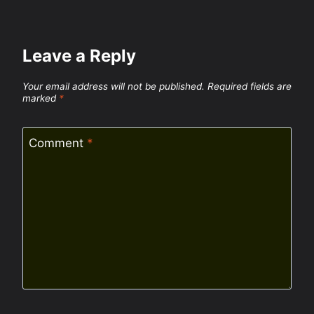
Leave a Reply
Your email address will not be published.
Required fields are
marked
*
Comment
*