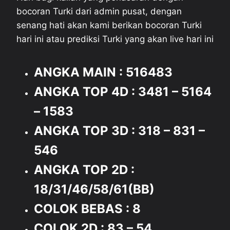
bocoran Turki dari admin pusat, dengan
senang hati akan kami berikan bocoran Turki
hari ini atau prediksi Turki yang akan live hari ini
ANGKA MAIN : 516483
ANGKA TOP 4D : 3481 – 5164
– 1583
ANGKA TOP 3D : 318 – 831 –
546
ANGKA TOP 2D :
18/31/46/58/61(BB)
COLOK BEBAS : 8
COLOK 2D : 83 – 54