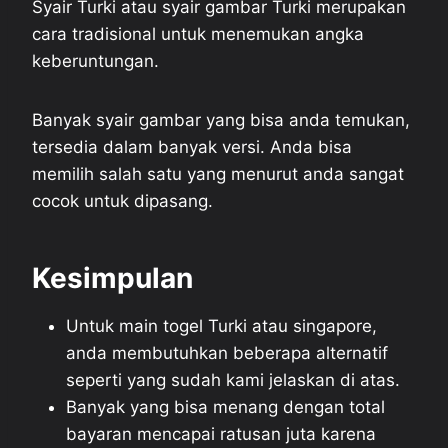
Syair Turki atau syair gambar Turki merupakan
cara tradisional untuk menemukan angka
keberuntungan.
Banyak syair gambar yang bisa anda temukan,
tersedia dalam banyak versi. Anda bisa
memilih salah satu yang menurut anda sangat
cocok untuk dipasang.
Kesimpulan
Untuk main togel Turki atau singapore,
anda membutuhkan beberapa alternatif
seperti yang sudah kami jelaskan di atas.
Banyak yang bisa menang dengan total
bayaran mencapai ratusan juta karena