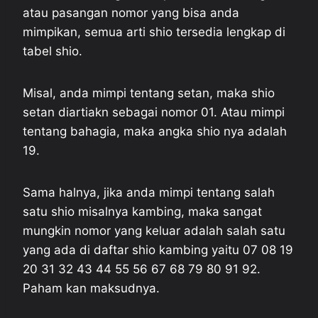
atau pasangan nomor yang bisa anda
mimpikan, semua arti shio tersedia lengkap di
tabel shio.
Misal, anda mimpi tentang setan, maka shio
setan diartiakn sebagai nomor 01. Atau mimpi
tentang bahagia, maka angka shio nya adalah
19.
Sama halnya, jika anda mimpi tentang salah
satu shio misalnya kambing, maka sangat
mungkin nomor yang keluar adalah salah satu
yang ada di daftar shio kambing yaitu 07 08 19
20 31 32 43 44 55 56 67 68 79 80 91 92.
Paham kan maksudnya.