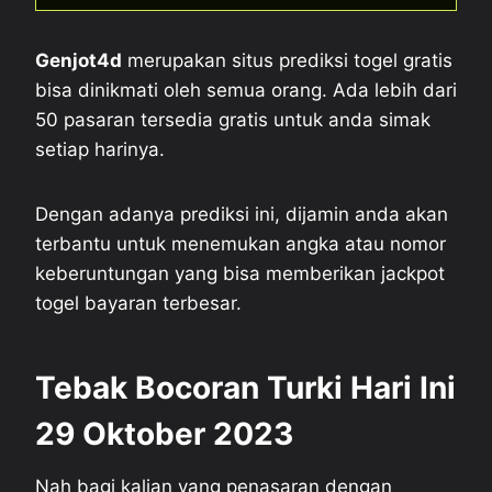
Genjot4d
merupakan situs prediksi togel gratis
bisa dinikmati oleh semua orang. Ada lebih dari
50 pasaran tersedia gratis untuk anda simak
setiap harinya.
Dengan adanya prediksi ini, dijamin anda akan
terbantu untuk menemukan angka atau nomor
keberuntungan yang bisa memberikan jackpot
togel bayaran terbesar.
Tebak Bocoran Turki Hari Ini
29 Oktober 2023
Nah bagi kalian yang penasaran dengan