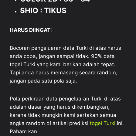
SHIO : TIKUS
HARUS DIINGAT
!
Bocoran pengeluaran data Turki di atas harus
anda coba, jangan sampai tidak. 90% data
togel Turki yang kami berikan adalah tepat.
Tapi anda harus memasang secara random,
jangan pada satu pola saja.
Pola perkiraan data pengeluaran Turki di atas
adalah dasar yang harus dikembangkan,
karena tidak mungkin kami sertakan semua
angka random di artikel prediksi
togel Turki
ini.
Paham kan…