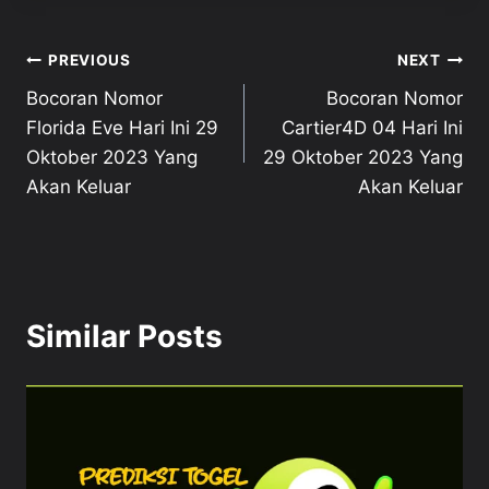
Post
PREVIOUS
NEXT
Bocoran Nomor
Bocoran Nomor
navigation
Florida Eve Hari Ini 29
Cartier4D 04 Hari Ini
Oktober 2023 Yang
29 Oktober 2023 Yang
Akan Keluar
Akan Keluar
Similar Posts