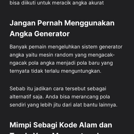
bisa diikuti untuk meracik angka akurat
Jangan Pernah Menggunakan
Angka Generator
Banyak pemain mengeluhkan sistem generator
angka yaitu mesin random yang mengacak-
ngacak pola angka menjadi pola baru yang
ternyata tidak terlalu menguntungkan.
Sebab itu jadikan cara tersebut sebagai
alternatif saja. Anda bisa merancang pola
sendiri yang lebih jitu dari alat bantu lainnya.
Mimpi Sebagi Kode Alam dan