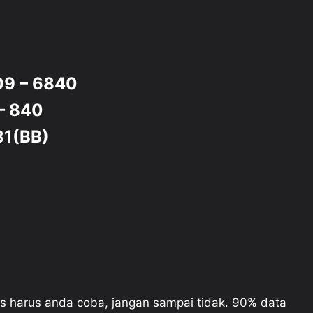
09 – 6840
– 840
81
(BB)
as harus anda coba, jangan sampai tidak. 90% data