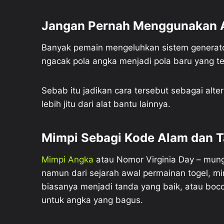
Jangan Pernah Menggunakan 
Banyak pemain mengeluhkan sistem generat
ngacak pola angka menjadi pola baru yang te
Sebab itu jadikan cara tersebut sebagai alte
lebih jitu dari alat bantu lainnya.
Mimpi Sebagi Kode Alam dan 
Mimpi Angka
atau Nomor Virginia Day – mung
namun dari sejarah awal permainan togel, mim
biasanya menjadi tanda yang baik, atau boco
untuk angka yang bagus.