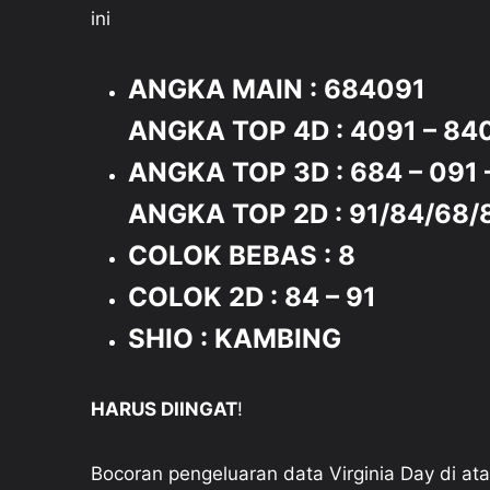
ini
ANGKA MAIN : 684091
ANGKA TOP 4D : 4091 – 84
ANGKA TOP 3D : 684 – 091 
ANGKA TOP 2D :
91
/
84
/
68
/
COLOK BEBAS : 8
COLOK 2D :
84
–
91
SHIO : KAMBING
HARUS DIINGAT
!
Bocoran pengeluaran data Virginia Day di at