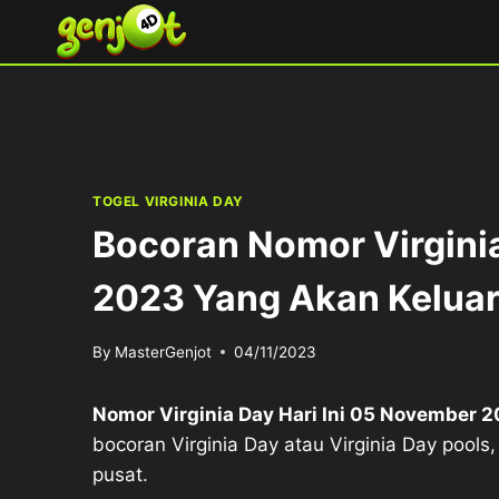
Skip
to
content
TOGEL VIRGINIA DAY
Bocoran Nomor Virginia
2023 Yang Akan Kelua
By
MasterGenjot
04/11/2023
Nomor Virginia Day Hari Ini 05 November 
bocoran Virginia Day atau Virginia Day pools,
pusat.