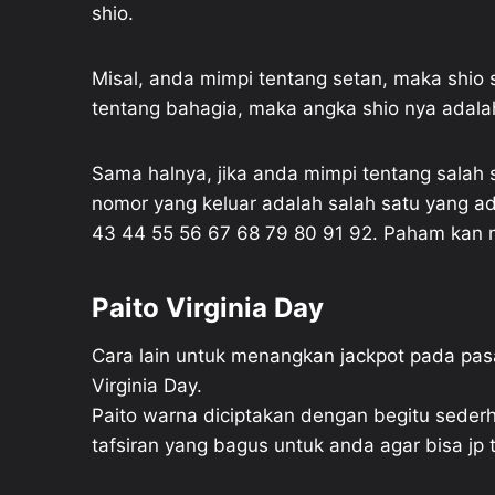
shio.
Misal, anda mimpi tentang setan, maka shio 
tentang bahagia, maka angka shio nya adala
Sama halnya, jika anda mimpi tentang salah
nomor yang keluar adalah salah satu yang ad
43 44 55 56 67 68 79 80 91 92. Paham kan
Paito Virginia Day
Cara lain untuk menangkan jackpot pada pasar
Virginia Day.
Paito warna diciptakan dengan begitu sede
tafsiran yang bagus untuk anda agar bisa jp t