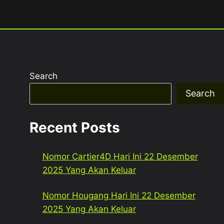
Search
Search
Recent Posts
Nomor Cartier4D Hari Ini 22 Desember
2025 Yang Akan Keluar
Nomor Hougang Hari Ini 22 Desember
2025 Yang Akan Keluar