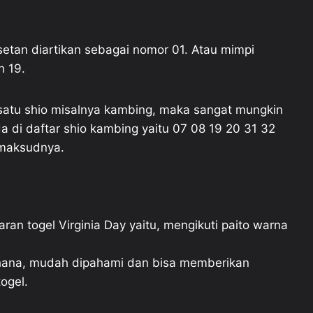
setan diartikan sebagai nomor 01. Atau mimpi
h 19.
 satu shio misalnya kambing, maka sangat mungkin
a di daftar shio kambing yaitu 07 08 19 20 31 32
 maksudnya.
an togel Virginia Day yaitu, mengikuti paito warna
rhana, mudah dipahami dan bisa memberikan
ogel.