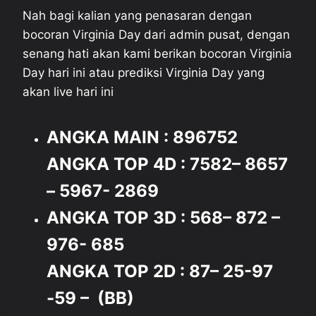
Nah bagi kalian yang penasaran dengan
bocoran Virginia Day dari admin pusat, dengan
senang hati akan kami berikan bocoran Virginia
Day hari ini atau prediksi Virginia Day yang
akan live hari ini
ANGKA MAIN : 896752
ANGKA TOP 4D : 7582
– 8657
– 5967- 2869
ANGKA TOP 3D : 568
– 872 –
976- 685
ANGKA TOP 2D : 87
– 25-97
-59 –
(BB)