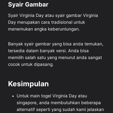
Syair Gambar
Syair Virginia Day atau syair gambar Virginia
Day merupakan cara tradisional untuk
menemukan angka keberuntungan.
Banyak syair gambar yang bisa anda temukan,
tersedia dalam banyak versi. Anda bisa
memilih salah satu yang menurut anda sangat
cocok untuk dipasang.
Kesimpulan
Untuk main togel Virginia Day atau
singapore, anda membutuhkan beberapa
alternatif seperti yang sudah kami jelaskan