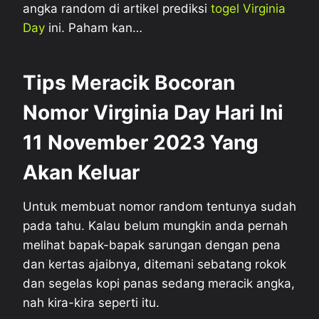
angka random di artikel prediksi
togel Virginia
Day
ini. Paham kan…
Tips Meracik Bocoran
Nomor Virginia Day Hari Ini
11 November 2023 Yang
Akan Keluar
Untuk membuat nomor random tentunya sudah
pada tahu. Kalau belum mungkin anda pernah
melihat bapak-bapak sarungan dengan pena
dan kertas ajaibnya, ditemani sebatang rokok
dan segelas kopi panas sedang meracik angka,
nah kira-kira seperti itu.