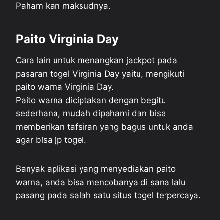
Paham kan maksudnya.
Paito Virginia Day
Cara lain untuk menangkan jackpot pada
pasaran togel Virginia Day yaitu, mengikuti
paito warna Virginia Day.
Paito warna diciptakan dengan begitu
sederhana, mudah dipahami dan bisa
memberikan tafsiran yang bagus untuk anda
agar bisa jp togel.
Banyak aplikasi yang menyediakan paito
warna, anda bisa mencobanya di sana lalu
pasang pada salah satu situs togel terpercaya.