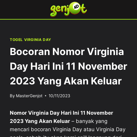
Skip
to
content
TOGEL VIRGINIA DAY
Bocoran Nomor Virginia
Day Hari Ini 11 November
2023 Yang Akan Keluar
By
MasterGenjot
10/11/2023
Nomor Virginia Day Hari Ini 11 November
2023 Yang Akan Keluar
– banyak yang
mencari bocoran Virginia Day atau Virginia Day