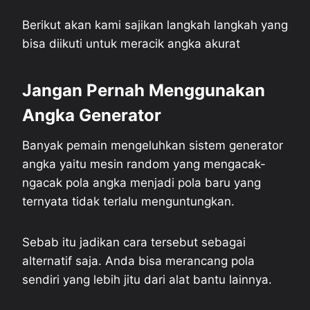
Berikut akan kami sajikan langkah langkah yang
bisa diikuti untuk meracik angka akurat
Jangan Pernah Menggunakan
Angka Generator
Banyak pemain mengeluhkan sistem generator
angka yaitu mesin random yang mengacak-
ngacak pola angka menjadi pola baru yang
ternyata tidak terlalu menguntungkan.
Sebab itu jadikan cara tersebut sebagai
alternatif saja. Anda bisa merancang pola
sendiri yang lebih jitu dari alat bantu lainnya.