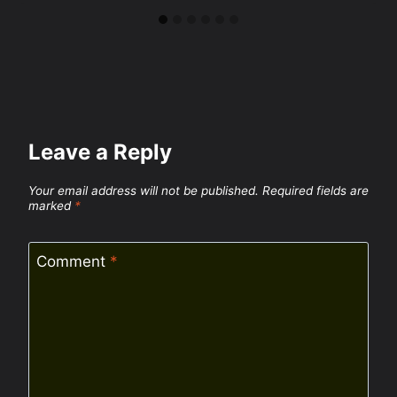
Leave a Reply
Your email address will not be published.
Required fields are
marked
*
Comment
*