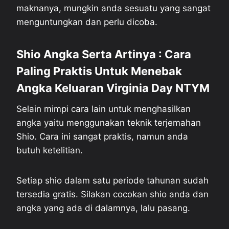
maknanya, mungkin anda sesuatu yang sangat
menguntungkan dan perlu dicoba.
Shio Angka Serta Artinya : Cara
Paling Praktis Untuk Menebak
Angka Keluaran Virginia Day NTYM
Selain mimpi cara lain untuk menghasilkan
angka yaitu menggunakan teknik terjemahan
Shio. Cara ini sangat praktis, namun anda
butuh ketelitian.
Setiap shio dalam satu periode tahunan sudah
tersedia gratis. Silakan cocokan shio anda dan
angka yang ada di dalamnya, lalu pasang.