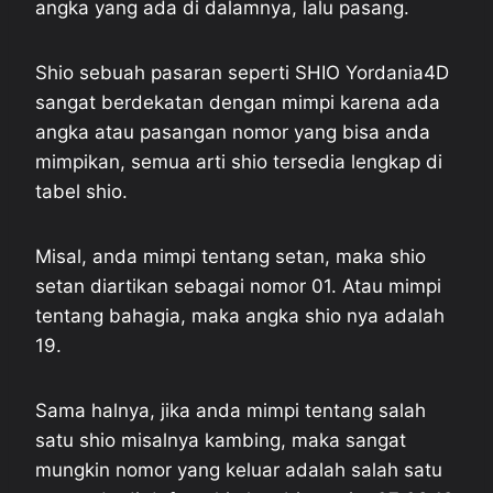
angka yang ada di dalamnya, lalu pasang.
Shio sebuah pasaran seperti SHIO Yordania4D
sangat berdekatan dengan mimpi karena ada
angka atau pasangan nomor yang bisa anda
mimpikan, semua arti shio tersedia lengkap di
tabel shio.
Misal, anda mimpi tentang setan, maka shio
setan diartikan sebagai nomor 01. Atau mimpi
tentang bahagia, maka angka shio nya adalah
19.
Sama halnya, jika anda mimpi tentang salah
satu shio misalnya kambing, maka sangat
mungkin nomor yang keluar adalah salah satu