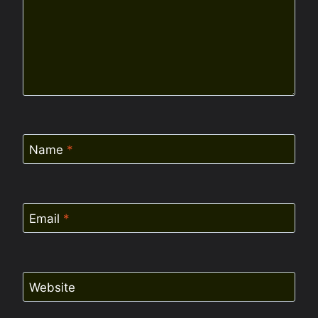
Name
*
Email
*
Website