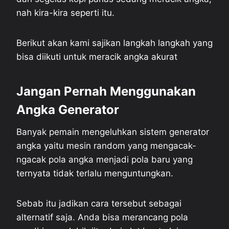
nah kira-kira seperti itu.
Berikut akan kami sajikan langkah langkah yang
bisa diikuti untuk meracik angka akurat
Jangan Pernah Menggunakan
Angka Generator
Banyak pemain mengeluhkan sistem generator
angka yaitu mesin random yang mengacak-
ngacak pola angka menjadi pola baru yang
ternyata tidak terlalu menguntungkan.
Sebab itu jadikan cara tersebut sebagai
alternatif saja. Anda bisa merancang pola