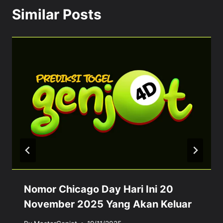
Similar Posts
Nomor Chicago Day Hari Ini 20
November 2025 Yang Akan Keluar