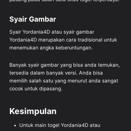
Syair Gambar
Syair Yordania4D atau syair gambar
Yordania4D merupakan cara tradisional untuk
menemukan angka keberuntungan.
Banyak syair gambar yang bisa anda temukan,
tersedia dalam banyak versi. Anda bisa
memilih salah satu yang menurut anda sangat
cocok untuk dipasang.
Kesimpulan
Untuk main togel Yordania4D atau