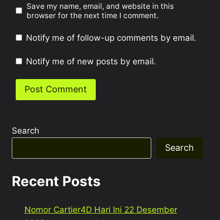
Save my name, email, and website in this
browser for the next time I comment.
Notify me of follow-up comments by email.
Notify me of new posts by email.
Search
Search
Recent Posts
Nomor Cartier4D Hari Ini 22 Desember