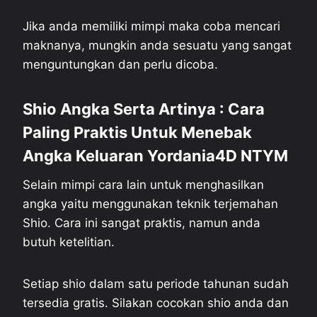
Jika anda memiliki mimpi maka coba mencari
maknanya, mungkin anda sesuatu yang sangat
menguntungkan dan perlu dicoba.
Shio Angka Serta Artinya : Cara
Paling Praktis Untuk Menebak
Angka Keluaran Yordania4D NTYM
Selain mimpi cara lain untuk menghasilkan
angka yaitu menggunakan teknik terjemahan
Shio. Cara ini sangat praktis, namun anda
butuh ketelitian.
Setiap shio dalam satu periode tahunan sudah
tersedia gratis. Silakan cocokan shio anda dan