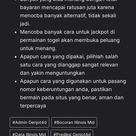
bayaran mencapai ratusan juta karena
menocba banyak alternatif, tidak sekali
jadi.
Mencoba banyak cara untuk jackpot di
permainan togel akan membuka peluang
untuk menang.
Apapun cara yang dipakai, pilihlah salah
satu cara yang dianggap sangat relevan
dan yakin menguntungkan
Apapun cara yang digunakan untuk pasang
nomor keberuntungan anda, pastikan
bermain pada situs yang benar, aman dan
terpercaya
Post
#
Admin Genjot4d
#
Bocoran Illinois Mid
Tags:
#
Data Illinois Mid
#
Prediksi Genjot4d