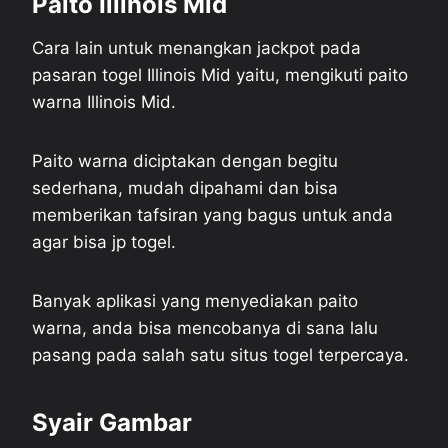
Paito Illinois Mid
Cara lain untuk menangkan jackpot pada
pasaran togel Illinois Mid yaitu, mengikuti paito
warna Illinois Mid.
Paito warna diciptakan dengan begitu
sederhana, mudah dipahami dan bisa
memberikan tafsiran yang bagus untuk anda
agar bisa jp togel.
Banyak aplikasi yang menyediakan paito
warna, anda bisa mencobanya di sana lalu
pasang pada salah satu situs togel terpercaya.
Syair Gambar