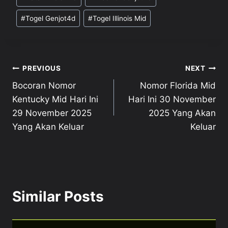
#
Togel Genjot4d
#
Togel Illinois Mid
Post
PREVIOUS
NEXT
Bocoran Nomor
Nomor Florida Mid
navigation
Kentucky Mid Hari Ini
Hari Ini 30 November
29 November 2025
2025 Yang Akan
Yang Akan Keluar
Keluar
Similar Posts