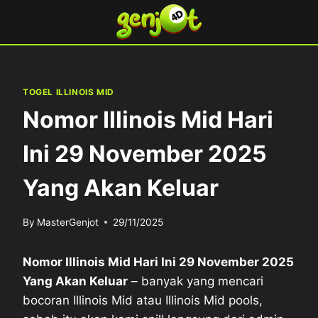
Skip
to
content
TOGEL ILLINOIS MID
Nomor Illinois Mid Hari
Ini 29 November 2025
Yang Akan Keluar
By
MasterGenjot
29/11/2025
Nomor Illinois Mid Hari Ini 29 November 2025
Yang Akan Keluar
– banyak yang mencari
bocoran Illinois Mid atau Illinois Mid pools,