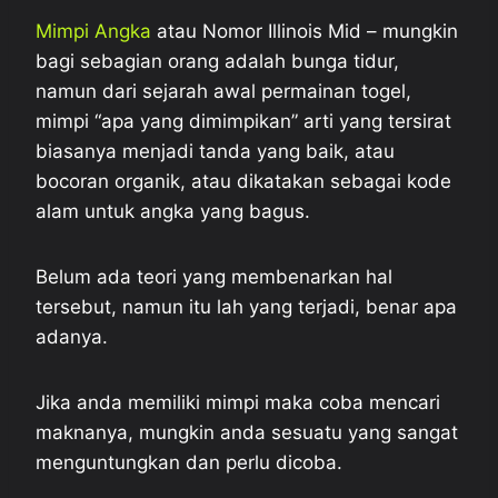
Mimpi Angka
atau Nomor Illinois Mid – mungkin
bagi sebagian orang adalah bunga tidur,
namun dari sejarah awal permainan togel,
mimpi “apa yang dimimpikan” arti yang tersirat
biasanya menjadi tanda yang baik, atau
bocoran organik, atau dikatakan sebagai kode
alam untuk angka yang bagus.
Belum ada teori yang membenarkan hal
tersebut, namun itu lah yang terjadi, benar apa
adanya.
Jika anda memiliki mimpi maka coba mencari
maknanya, mungkin anda sesuatu yang sangat
menguntungkan dan perlu dicoba.