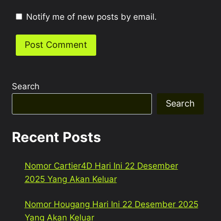
Notify me of new posts by email.
Search
Search
Recent Posts
Nomor Cartier4D Hari Ini 22 Desember
2025 Yang Akan Keluar
Nomor Hougang Hari Ini 22 Desember 2025
Yang Akan Keluar