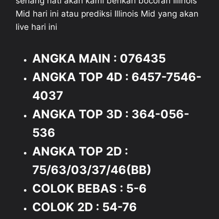
senang hati akan kami berikan bocoran Illinois
Mid hari ini atau prediksi Illinois Mid yang akan
live hari ini
ANGKA MAIN :
076435
ANGKA TOP 4D :
6457-7546-
4037
ANGKA TOP 3D :
364-056-
536
ANGKA TOP 2D :
75/63/03/37/46
(BB)
COLOK BEBAS :
5-6
COLOK 2D :
54-76