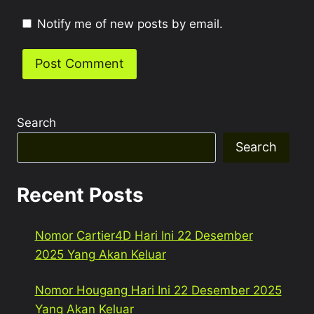
Notify me of new posts by email.
Search
Search
Recent Posts
Nomor Cartier4D Hari Ini 22 Desember
2025 Yang Akan Keluar
Nomor Hougang Hari Ini 22 Desember 2025
Yang Akan Keluar