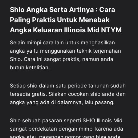
Shio Angka Serta Artinya : Cara
Paling Praktis Untuk Menebak
Angka Keluaran Illinois Mid NTYM
Selain mimpi cara lain untuk menghasilkan
angka yaitu menggunakan teknik terjemahan
Shio. Cara ini sangat praktis, namun anda
butuh ketelitian.
Setiap shio dalam satu periode tahunan sudah
tersedia gratis. Silakan cocokan shio anda dan
angka yang ada di dalamnya, lalu pasang.
Shio sebuah pasaran seperti SHIO Illinois Mid
sangat berdekatan dengan mimpi karena ada
angka atau pasangan nomor yang bisa anda