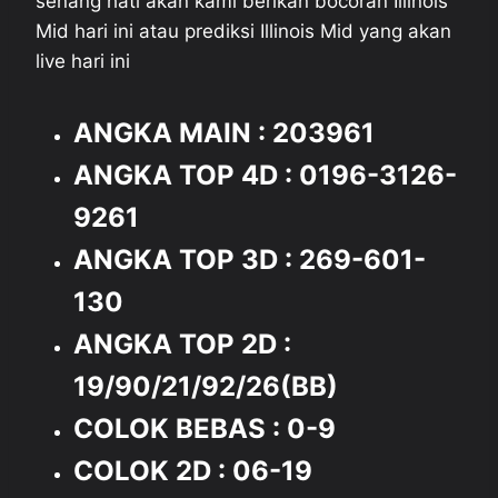
senang hati akan kami berikan bocoran Illinois
Mid hari ini atau prediksi Illinois Mid yang akan
live hari ini
ANGKA MAIN :
203961
ANGKA TOP 4D :
0196-3126-
9261
ANGKA TOP 3D :
269-601-
130
ANGKA TOP 2D :
19/90/21/92/26
(BB)
COLOK BEBAS :
0-9
COLOK 2D :
06-19