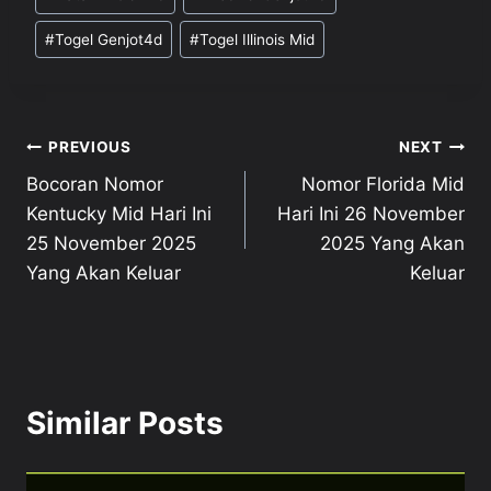
#
Togel Genjot4d
#
Togel Illinois Mid
Post
PREVIOUS
NEXT
Bocoran Nomor
Nomor Florida Mid
navigation
Kentucky Mid Hari Ini
Hari Ini 26 November
25 November 2025
2025 Yang Akan
Yang Akan Keluar
Keluar
Similar Posts