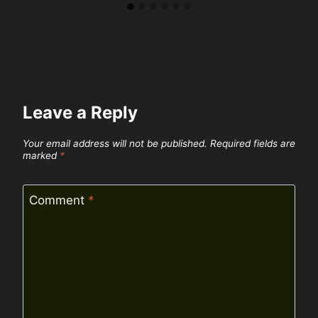
Leave a Reply
Your email address will not be published.
Required fields are
marked
*
Comment
*