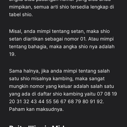
mimpikan, semua arti shio tersedia lengkap di
tabel shio.
Misal, anda mimpi tentang setan, maka shio
setan diartikan sebagai nomor 01. Atau mimpi
tentang bahagia, maka angka shio nya adalah
19.
Sama halnya, jika anda mimpi tentang salah
satu shio misalnya kambing, maka sangat
mungkin nomor yang keluar adalah salah satu
yang ada di daftar shio kambing yaitu 07 08 19
20 31 32 43 44 55 56 67 68 79 80 91 92.
Paham kan maksudnya.