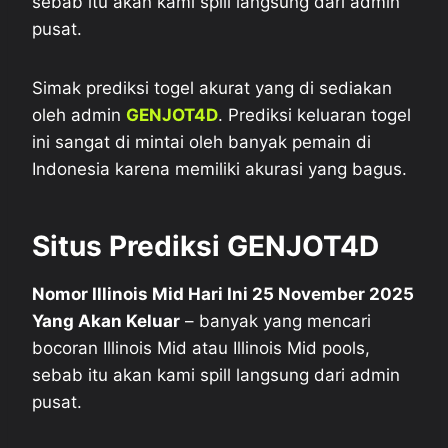
sebab itu akan kami spill langsung dari admin
pusat.
Simak prediksi togel akurat yang di sediakan
oleh admin
GENJOT4D
. Prediksi keluaran togel
ini sangat di mintai oleh banyak pemain di
Indonesia karena memiliki akurasi yang bagus.
Situs Prediksi GENJOT4D
Nomor Illinois Mid Hari Ini 25 November 2025
Yang Akan Keluar
– banyak yang mencari
bocoran Illinois Mid atau Illinois Mid pools,
sebab itu akan kami spill langsung dari admin
pusat.