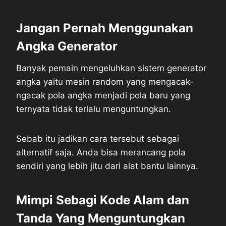
Jangan Pernah Menggunakan
Angka Generator
Banyak pemain mengeluhkan sistem generator
angka yaitu mesin random yang mengacak-
ngacak pola angka menjadi pola baru yang
ternyata tidak terlalu menguntungkan.
Sebab itu jadikan cara tersebut sebagai
alternatif saja. Anda bisa merancang pola
sendiri yang lebih jitu dari alat bantu lainnya.
Mimpi Sebagi Kode Alam dan
Tanda Yang Menguntungkan