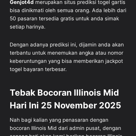
Genjot4d
merupakan situs prediksi togel gartis
bisa dinikmati oleh semua orang. Ada lebih dari
50 pasaran tersedia gratis untuk anda simak
setiap harinya.
Dengan adanya prediksi ini, dijamin anda akan
terbantu untuk menemukan angka atau nomor
keberuntungan yang bisa memberikan jackpot
togel bayaran terbesar.
Tebak Bocoran Illinois Mid
Hari Ini 25 November 2025
Nah bagi kalian yang penasaran dengan
bocoran Illinois Mid dari admin pusat, dengan