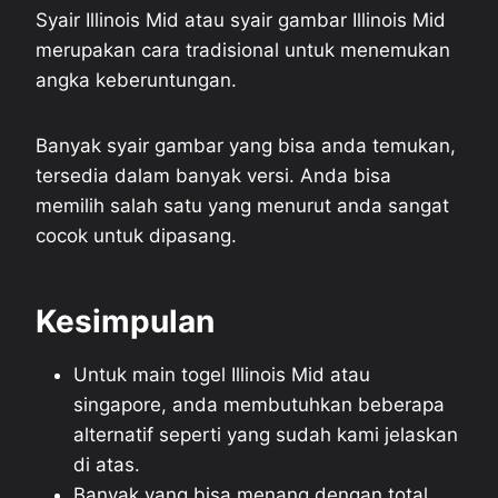
Syair Illinois Mid atau syair gambar Illinois Mid
merupakan cara tradisional untuk menemukan
angka keberuntungan.
Banyak syair gambar yang bisa anda temukan,
tersedia dalam banyak versi. Anda bisa
memilih salah satu yang menurut anda sangat
cocok untuk dipasang.
Kesimpulan
Untuk main togel Illinois Mid atau
singapore, anda membutuhkan beberapa
alternatif seperti yang sudah kami jelaskan
di atas.
Banyak yang bisa menang dengan total