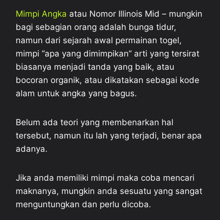
Mimpi Angka
atau Nomor Illinois Mid – mungkin
bagi sebagian orang adalah bunga tidur,
namun dari sejarah awal permainan togel,
mimpi “apa yang dimimpikan” arti yang tersirat
biasanya menjadi tanda yang baik, atau
bocoran organik, atau dikatakan sebagai kode
alam untuk angka yang bagus.
Belum ada teori yang membenarkan hal
tersebut, namun itu lah yang terjadi, benar apa
adanya.
Jika anda memiliki mimpi maka coba mencari
maknanya, mungkin anda sesuatu yang sangat
menguntungkan dan perlu dicoba.