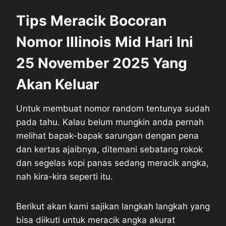
Tips Meracik Bocoran
Nomor Illinois Mid Hari Ini
25 November 2025 Yang
Akan Keluar
Untuk membuat nomor random tentunya sudah
pada tahu. Kalau belum mungkin anda pernah
melihat bapak-bapak sarungan dengan pena
dan kertas ajaibnya, ditemani sebatang rokok
dan segelas kopi panas sedang meracik angka,
nah kira-kira seperti itu.
Berikut akan kami sajikan langkah langkah yang
bisa diikuti untuk meracik angka akurat