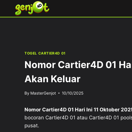
Skip
to
content
TOGEL CARTIER4D 01
Nomor Cartier4D 01 Har
Akan Keluar
By
MasterGenjot
10/10/2025
Nomor Cartier4D 01 Hari Ini 11 Oktober 20
bocoran Cartier4D 01 atau Cartier4D 01 pools
pusat.