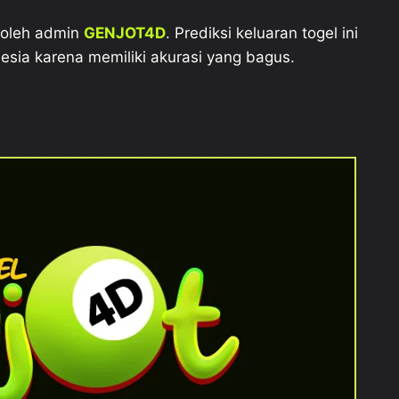
n oleh admin
GENJOT4D
. Prediksi keluaran togel ini
esia karena memiliki akurasi yang bagus.