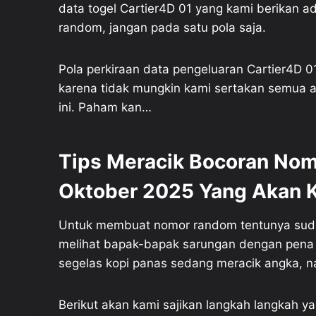
data togel Cartier4D 01 yang kami berikan 
random, jangan pada satu pola saja.
Pola perkiraan data pengeluaran Cartier4D 0
karena tidak mungkin kami sertakan semua a
ini. Paham kan…
Tips Meracik Bocoran
Nomo
Oktober 2025 Yang Akan K
Untuk membuat nomor random tentunya suda
melihat bapak-bapak sarungan dengan pena d
segelas kopi panas sedang meracik angka, nah 
Berikut akan kami sajikan langkah langkah ya