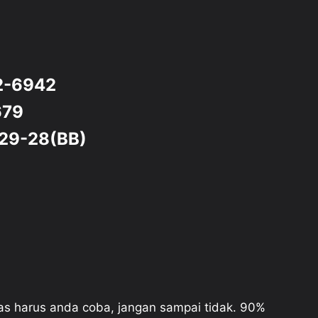
2-6942
679
29-28(BB)
tas harus anda coba, jangan sampai tidak. 90%