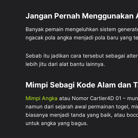
Jangan Pernah Menggunakan 
Banyak pemain mengeluhkan sistem generat
ngacak pola angka menjadi pola baru yang te
Sebab itu jadikan cara tersebut sebagai alte
lebih jitu dari alat bantu lainnya.
Mimpi Sebagi Kode Alam dan 
Mimpi Angka
atau Nomor Cartier4D 01 – mung
namun dari sejarah awal permainan togel, mim
biasanya menjadi tanda yang baik, atau boco
untuk angka yang bagus.