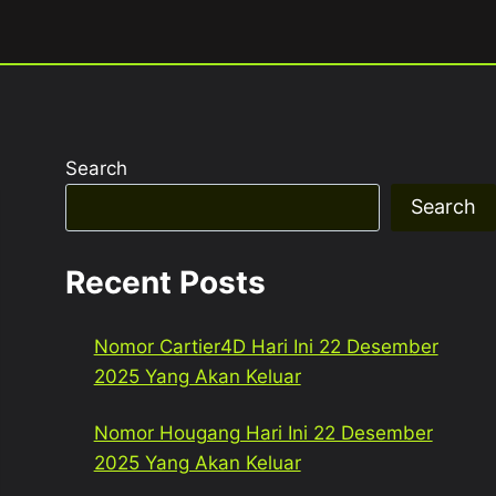
Search
Search
Recent Posts
Nomor Cartier4D Hari Ini 22 Desember
2025 Yang Akan Keluar
Nomor Hougang Hari Ini 22 Desember
2025 Yang Akan Keluar