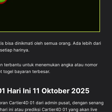
is bisa dinikmati oleh semua orang. Ada lebih dari
setiap harinya.
kan terbantu untuk menemukan angka atau nomor
 togel bayaran terbesar.
1 Hari Ini 11 Oktober 2025
ran Cartier4D 01 dari admin pusat, dengan senang
ari ini atau prediksi Cartier4D 01 yang akan live