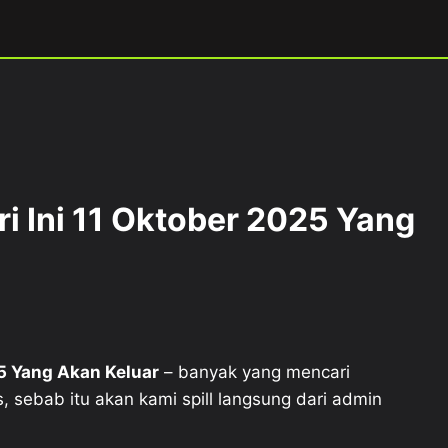
i Ini 11 Oktober 2025 Yang
25 Yang Akan Keluar
– banyak yang mencari
, sebab itu akan kami spill langsung dari admin