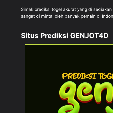
Simak prediksi togel akurat yang di sediaka
sangat di mintai oleh banyak pemain di Indon
Situs Prediksi GENJOT4D