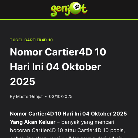
Skip
to
content
TOGEL CARTIER4D 10
Nomor Cartier4D 10
Hari Ini 04 Oktober
2025
By
MasterGenjot
03/10/2025
Nomor Cartier4D 10 Hari Ini 04 Oktober 2025
Yang Akan Keluar
– banyak yang mencari
bocoran Cartier4D 10 atau Cartier4D 10 pools,