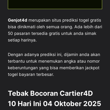
Genjot4d
merupakan situs prediksi togel gratis
bisa dinikmati oleh semua orang. Ada lebih dari
50 pasaran tersedia gratis untuk anda simak
setiap harinya.
Dengan adanya prediksi ini, dijamin anda akan
terbantu untuk menemukan angka atau nomor
keberuntungan yang bisa memberikan jackpot
togel bayaran terbesar.
Tebak Bocoran Cartier4D
10 Hari Ini 04 Oktober 2025