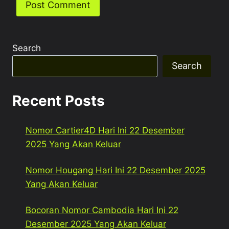
Search
Search
Recent Posts
Nomor Cartier4D Hari Ini 22 Desember
2025 Yang Akan Keluar
Nomor Hougang Hari Ini 22 Desember 2025
Yang Akan Keluar
Bocoran Nomor Cambodia Hari Ini 22
Desember 2025 Yang Akan Keluar