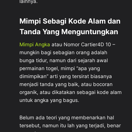
lainnya.
Mimpi Sebagi Kode Alam dan
Tanda Yang Menguntungkan
Mimpi Angka
atau Nomor Cartier4D 10 –
mungkin bagi sebagian orang adalah
bunga tidur, namun dari sejarah awal
permainan togel, mimpi “apa yang
dimimpikan” arti yang tersirat biasanya
menjadi tanda yang baik, atau bocoran
organik, atau dikatakan sebagai kode alam
untuk angka yang bagus.
Belum ada teori yang membenarkan hal
tersebut, namun itu lah yang terjadi, benar