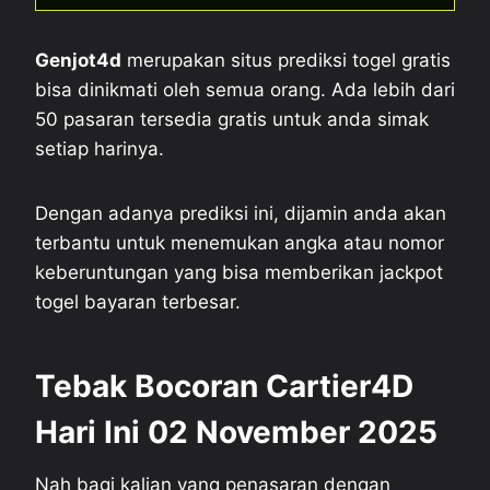
Genjot4d
merupakan situs prediksi togel gratis
bisa dinikmati oleh semua orang. Ada lebih dari
50 pasaran tersedia gratis untuk anda simak
setiap harinya.
Dengan adanya prediksi ini, dijamin anda akan
terbantu untuk menemukan angka atau nomor
keberuntungan yang bisa memberikan jackpot
togel bayaran terbesar.
Tebak Bocoran Cartier4D
Hari Ini 02 November 2025
Nah bagi kalian yang penasaran dengan