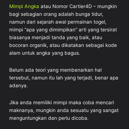
Mimpi Angka
atau Nomor Cartier4D – mungkin
bagi sebagian orang adalah bunga tidur,
namun dari sejarah awal permainan togel,
mimpi “apa yang dimimpikan” arti yang tersirat
biasanya menjadi tanda yang baik, atau
bocoran organik, atau dikatakan sebagai kode
alam untuk angka yang bagus.
Belum ada teori yang membenarkan hal
tersebut, namun itu lah yang terjadi, benar apa
adanya.
Jika anda memiliki mimpi maka coba mencari
maknanya, mungkin anda sesuatu yang sangat
menguntungkan dan perlu dicoba.