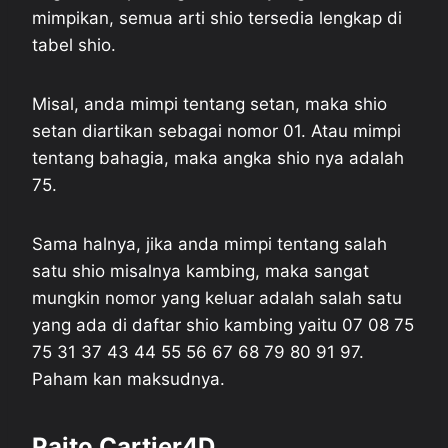
mimpikan, semua arti shio tersedia lengkap di
tabel shio.
Misal, anda mimpi tentang setan, maka shio
setan diartikan sebagai nomor 01. Atau mimpi
tentang bahagia, maka angka shio nya adalah
75.
Sama halnya, jika anda mimpi tentang salah
satu shio misalnya kambing, maka sangat
mungkin nomor yang keluar adalah salah satu
yang ada di daftar shio kambing yaitu 07 08 75
75 31 37 43 44 55 56 67 68 79 80 91 97.
Paham kan maksudnya.
Paito Cartier4D