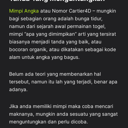
Mimpi Angka
atau Nomor Cartier4D – mungkin
bagi sebagian orang adalah bunga tidur,
namun dari sejarah awal permainan togel,
mimpi “apa yang dimimpikan” arti yang tersirat
biasanya menjadi tanda yang baik, atau
bocoran organik, atau dikatakan sebagai kode
alam untuk angka yang bagus.
Belum ada teori yang membenarkan hal
tersebut, namun itu lah yang terjadi, benar apa
adanya.
Jika anda memiliki mimpi maka coba mencari
maknanya, mungkin anda sesuatu yang sangat
menguntungkan dan perlu dicoba.