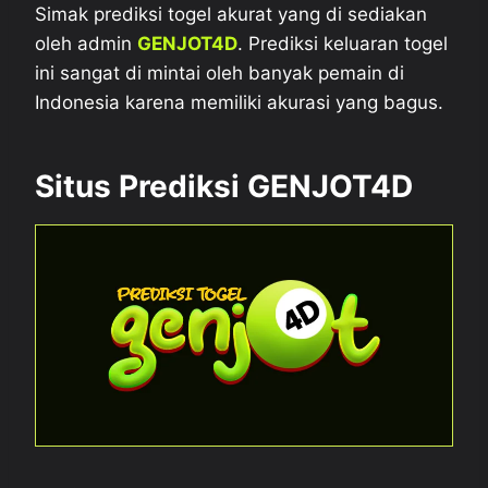
Simak prediksi togel akurat yang di sediakan
oleh admin
GENJOT4D
. Prediksi keluaran togel
ini sangat di mintai oleh banyak pemain di
Indonesia karena memiliki akurasi yang bagus.
Situs Prediksi GENJOT4D