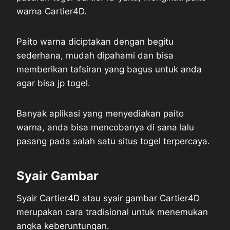
warna Cartier4D.
Paito warna diciptakan dengan begitu
sederhana, mudah dipahami dan bisa
memberikan tafsiran yang bagus untuk anda
agar bisa jp togel.
Banyak aplikasi yang menyediakan paito
warna, anda bisa mencobanya di sana lalu
pasang pada salah satu situs togel terpercaya.
Syair Gambar
Syair Cartier4D atau syair gambar Cartier4D
merupakan cara tradisional untuk menemukan
angka keberuntungan.