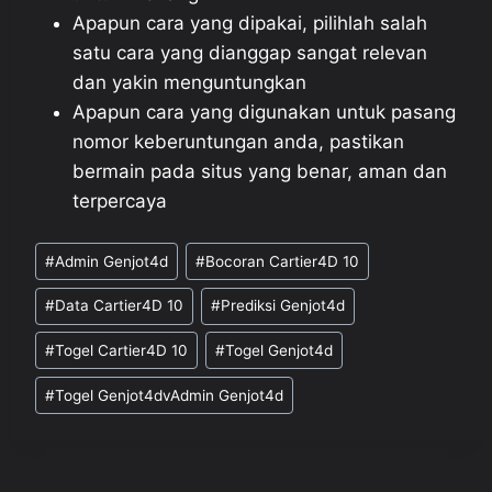
Apapun cara yang dipakai, pilihlah salah
satu cara yang dianggap sangat relevan
dan yakin menguntungkan
Apapun cara yang digunakan untuk pasang
nomor keberuntungan anda, pastikan
bermain pada situs yang benar, aman dan
terpercaya
Post
#
Admin Genjot4d
#
Bocoran Cartier4D 10
Tags:
#
Data Cartier4D 10
#
Prediksi Genjot4d
#
Togel Cartier4D 10
#
Togel Genjot4d
#
Togel Genjot4dvAdmin Genjot4d