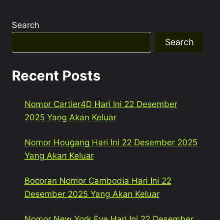
Search
Search
Recent Posts
Nomor Cartier4D Hari Ini 22 Desember
2025 Yang Akan Keluar
Nomor Hougang Hari Ini 22 Desember 2025
Yang Akan Keluar
Bocoran Nomor Cambodia Hari Ini 22
Desember 2025 Yang Akan Keluar
Nomor New York Eve Hari Ini 22 Desember