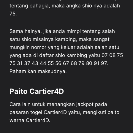
tentang bahagia, maka angka shio nya adalah
75.
Sama halnya, jika anda mimpi tentang salah
satu shio misalnya kambing, maka sangat
mungkin nomor yang keluar adalah salah satu
yang ada di daftar shio kambing yaitu 07 08 75
75 31 37 43 44 55 56 67 68 79 80 91 97.
Paham kan maksudnya.
Paito Cartier4D
Cara lain untuk menangkan jackpot pada
pasaran togel Cartier4D yaitu, mengikuti paito
warna Cartier4D.