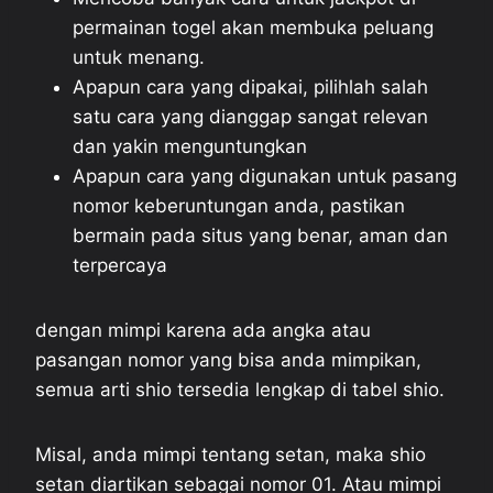
permainan togel akan membuka peluang
untuk menang.
Apapun cara yang dipakai, pilihlah salah
satu cara yang dianggap sangat relevan
dan yakin menguntungkan
Apapun cara yang digunakan untuk pasang
nomor keberuntungan anda, pastikan
bermain pada situs yang benar, aman dan
terpercaya
dengan mimpi karena ada angka atau
pasangan nomor yang bisa anda mimpikan,
semua arti shio tersedia lengkap di tabel shio.
Misal, anda mimpi tentang setan, maka shio
setan diartikan sebagai nomor 01. Atau mimpi