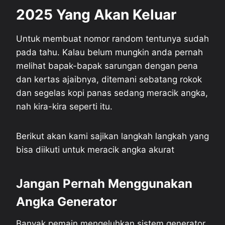
2025 Yang Akan Keluar
Untuk membuat nomor random tentunya sudah
pada tahu. Kalau belum mungkin anda pernah
melihat bapak-bapak sarungan dengan pena
dan kertas ajaibnya, ditemani sebatang rokok
dan segelas kopi panas sedang meracik angka,
nah kira-kira seperti itu.
Berikut akan kami sajikan langkah langkah yang
bisa diikuti untuk meracik angka akurat
Jangan Pernah Menggunakan
Angka Generator
Banyak pemain mengeluhkan sistem generator