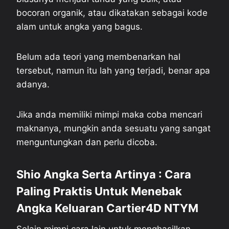
bocoran organik, atau dikatakan sebagai kode
alam untuk angka yang bagus.
Belum ada teori yang membenarkan hal
tersebut, namun itu lah yang terjadi, benar apa
adanya.
Jika anda memiliki mimpi maka coba mencari
maknanya, mungkin anda sesuatu yang sangat
menguntungkan dan perlu dicoba.
Shio Angka Serta Artinya : Cara
Paling Praktis Untuk Menebak
Angka Keluaran Cartier4D NTYM