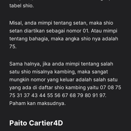
tabel shio.
Misal, anda mimpi tentang setan, maka shio
setan diartikan sebagai nomor 01. Atau mimpi
tentang bahagia, maka angka shio nya adalah
75.
Sama halnya, jika anda mimpi tentang salah
satu shio misalnya kambing, maka sangat
mungkin nomor yang keluar adalah salah satu
yang ada di daftar shio kambing yaitu 07 08 75
75 31 37 43 44 55 56 67 68 79 80 91 97.
Paham kan maksudnya.
Paito Cartier4D