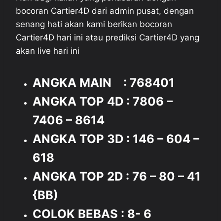
bocoran Cartier4D dari admin pusat, dengan
senang hati akan kami berikan bocoran
Cartier4D hari ini atau prediksi Cartier4D yang
akan live hari ini
ANGKA MAIN : 768401
ANGKA TOP 4D : 7806
–
7406 – 8614
ANGKA TOP 3D : 146
– 604 –
618
ANGKA TOP 2D : 76
– 80 –
41
{
BB)
COLOK BEBAS : 8- 6