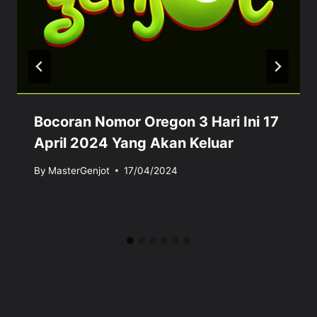
Bocoran Nomor Oregon 3 Hari Ini 17
April 2024 Yang Akan Keluar
By
MasterGenjot
17/04/2024