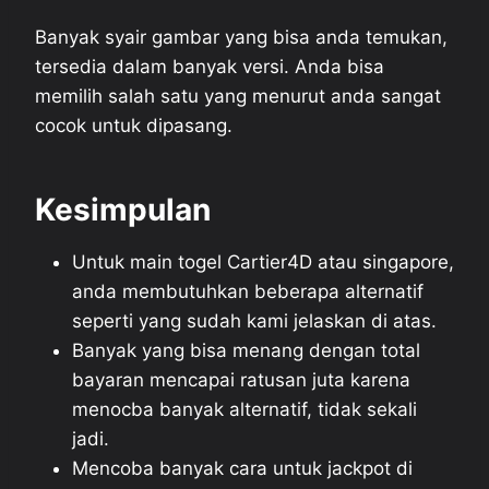
Banyak syair gambar yang bisa anda temukan,
tersedia dalam banyak versi. Anda bisa
memilih salah satu yang menurut anda sangat
cocok untuk dipasang.
Kesimpulan
Untuk main togel Cartier4D atau singapore,
anda membutuhkan beberapa alternatif
seperti yang sudah kami jelaskan di atas.
Banyak yang bisa menang dengan total
bayaran mencapai ratusan juta karena
menocba banyak alternatif, tidak sekali
jadi.
Mencoba banyak cara untuk jackpot di