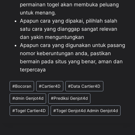
permainan togel akan membuka peluang
untuk menang.
Apapun cara yang dipakai, pilihlah salah
satu cara yang dianggap sangat relevan
dan yakin menguntungkan
Apapun cara yang digunakan untuk pasang
nomor keberuntungan anda, pastikan
bermain pada situs yang benar, aman dan
terpercaya
Post
#
Bocoran
#
Cartier4D
#
Data Cartier4D
Tags:
#
dmin Genjot4d
#
Prediksi Genjot4d
#
Togel Cartier4D
#
Togel Genjot4d Admin Genjot4d