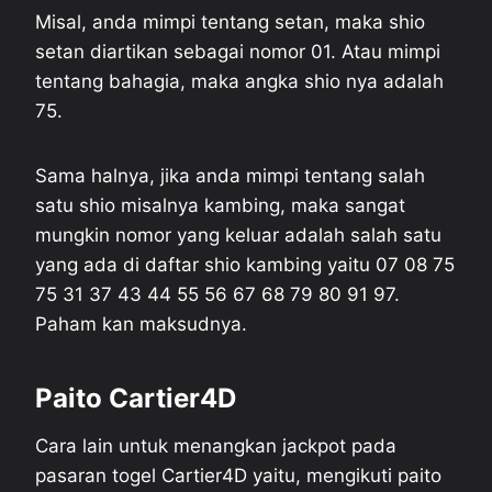
Misal, anda mimpi tentang setan, maka shio
setan diartikan sebagai nomor 01. Atau mimpi
tentang bahagia, maka angka shio nya adalah
75.
Sama halnya, jika anda mimpi tentang salah
satu shio misalnya kambing, maka sangat
mungkin nomor yang keluar adalah salah satu
yang ada di daftar shio kambing yaitu 07 08 75
75 31 37 43 44 55 56 67 68 79 80 91 97.
Paham kan maksudnya.
Paito Cartier4D
Cara lain untuk menangkan jackpot pada
pasaran togel Cartier4D yaitu, mengikuti paito