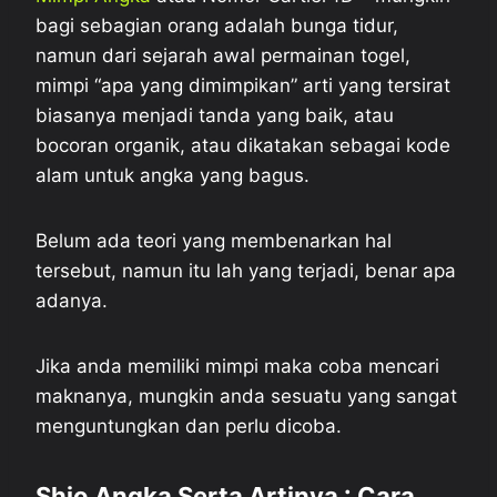
bagi sebagian orang adalah bunga tidur,
namun dari sejarah awal permainan togel,
mimpi “apa yang dimimpikan” arti yang tersirat
biasanya menjadi tanda yang baik, atau
bocoran organik, atau dikatakan sebagai kode
alam untuk angka yang bagus.
Belum ada teori yang membenarkan hal
tersebut, namun itu lah yang terjadi, benar apa
adanya.
Jika anda memiliki mimpi maka coba mencari
maknanya, mungkin anda sesuatu yang sangat
menguntungkan dan perlu dicoba.
Shio Angka Serta Artinya : Cara