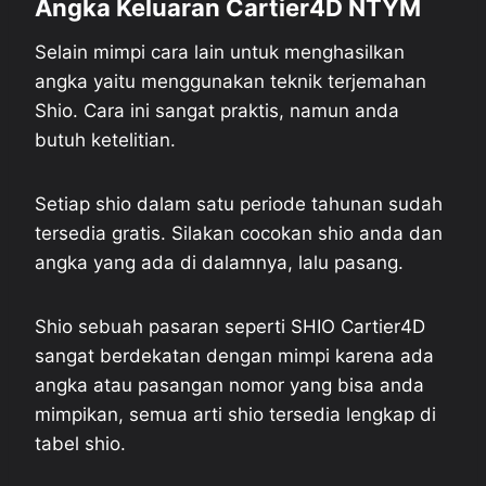
Angka Keluaran Cartier4D NTYM
Selain mimpi cara lain untuk menghasilkan
angka yaitu menggunakan teknik terjemahan
Shio. Cara ini sangat praktis, namun anda
butuh ketelitian.
Setiap shio dalam satu periode tahunan sudah
tersedia gratis. Silakan cocokan shio anda dan
angka yang ada di dalamnya, lalu pasang.
Shio sebuah pasaran seperti SHIO Cartier4D
sangat berdekatan dengan mimpi karena ada
angka atau pasangan nomor yang bisa anda
mimpikan, semua arti shio tersedia lengkap di
tabel shio.