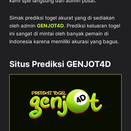
kami spill langsung dari admin pusat.
Simak prediksi togel akurat yang di sediakan
oleh admin
GENJOT4D
. Prediksi keluaran togel
ini sangat di mintai oleh banyak pemain di
Indonesia karena memiliki akurasi yang bagus.
Situs Prediksi GENJOT4D