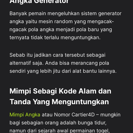
Angka Generator
Banyak pemain mengeluhkan sistem generator
angka yaitu mesin random yang mengacak-
ngacak pola angka menjadi pola baru yang
ternyata tidak terlalu menguntungkan.
Sebab itu jadikan cara tersebut sebagai
alternatif saja. Anda bisa merancang pola
sendiri yang lebih jitu dari alat bantu lainnya.
Mimpi Sebagi Kode Alam dan
Tanda Yang Menguntungkan
Mimpi Angka
atau Nomor Cartier4D – mungkin
bagi sebagian orang adalah bunga tidur,
namun dari sejarah awal permainan togel,