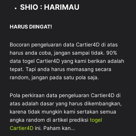
SHIO : HARIMAU
HARUS DIINGAT!
Bocoran pengeluaran data Cartier4D di atas
harus anda coba, jangan sampai tidak. 90%
data togel Cartier4D yang kami berikan adalah
tepat. Tapi anda harus memasang secara
random, jangan pada satu pola saja.
Pola perkiraan data pengeluaran Cartier4D di
atas adalah dasar yang harus dikembangkan,
karena tidak mungkin kami sertakan semua
angka random di artikel prediksi
togel
Cartier4D
ini. Paham kan…