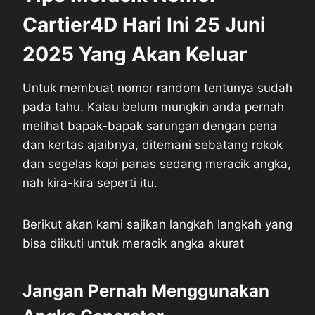
Cartier4D Hari Ini 25 Juni
2025 Yang Akan Keluar
Untuk membuat nomor random tentunya sudah
pada tahu. Kalau belum mungkin anda pernah
melihat bapak-bapak sarungan dengan pena
dan kertas ajaibnya, ditemani sebatang rokok
dan segelas kopi panas sedang meracik angka,
nah kira-kira seperti itu.
Berikut akan kami sajikan langkah langkah yang
bisa diikuti untuk meracik angka akurat
Jangan Pernah Menggunakan