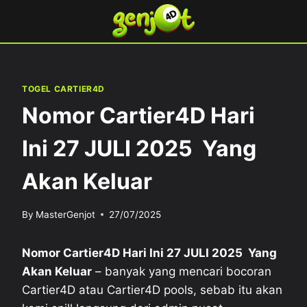
Skip
to
content
TOGEL CARTIER4D
Nomor Cartier4D Hari
Ini 27 JULI 2025 Yang
Akan Keluar
By
MasterGenjot
27/07/2025
Nomor Cartier4D Hari Ini 27 JULI 2025 Yang
Akan Keluar
– banyak yang mencari bocoran
Cartier4D atau Cartier4D pools, sebab itu akan