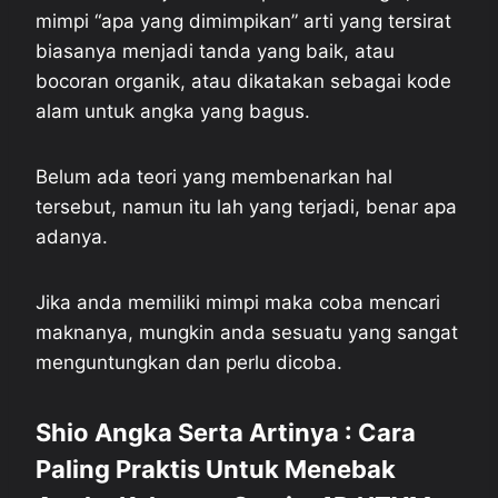
mimpi “apa yang dimimpikan” arti yang tersirat
biasanya menjadi tanda yang baik, atau
bocoran organik, atau dikatakan sebagai kode
alam untuk angka yang bagus.
Belum ada teori yang membenarkan hal
tersebut, namun itu lah yang terjadi, benar apa
adanya.
Jika anda memiliki mimpi maka coba mencari
maknanya, mungkin anda sesuatu yang sangat
menguntungkan dan perlu dicoba.
Shio Angka Serta Artinya : Cara
Paling Praktis Untuk Menebak