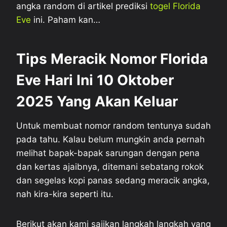
angka random di artikel prediksi
togel Florida
Eve
ini. Paham kan…
Tips Meracik
Nomor Florida
Eve Hari Ini 10 Oktober
2025 Yang Akan Keluar
Untuk membuat nomor random tentunya sudah
pada tahu. Kalau belum mungkin anda pernah
melihat bapak-bapak sarungan dengan pena
dan kertas ajaibnya, ditemani sebatang rokok
dan segelas kopi panas sedang meracik angka,
nah kira-kira seperti itu.
Berikut akan kami sajikan langkah langkah yang