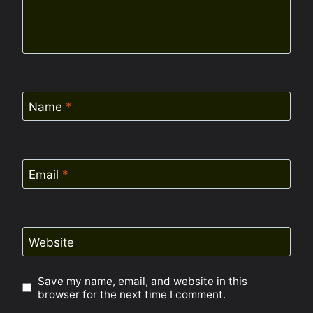
Name
*
Email
*
Website
Save my name, email, and website in this
browser for the next time I comment.