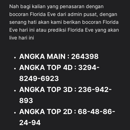
Nah bagi kalian yang penasaran dengan
bocoran Florida Eve dari admin pusat, dengan
senang hati akan kami berikan bocoran Florida
Eve hari ini atau prediksi Florida Eve yang akan
live hari ini
ANGKA MAIN : 264398
ANGKA TOP 4D : 3294-
8249-6923
ANGKA TOP 3D : 236-942-
893
ANGKA TOP 2D : 68-48-86-
24-94