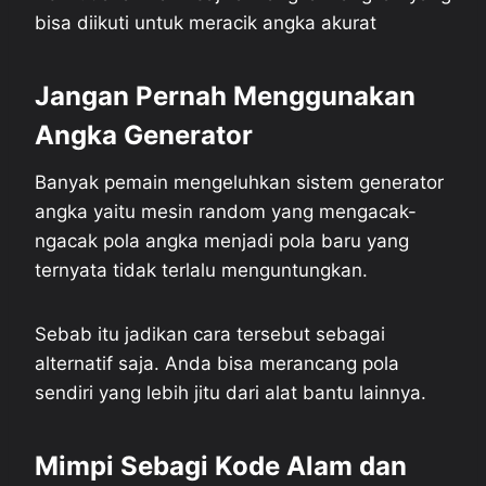
bisa diikuti untuk meracik angka akurat
Jangan Pernah Menggunakan
Angka Generator
Banyak pemain mengeluhkan sistem generator
angka yaitu mesin random yang mengacak-
ngacak pola angka menjadi pola baru yang
ternyata tidak terlalu menguntungkan.
Sebab itu jadikan cara tersebut sebagai
alternatif saja. Anda bisa merancang pola
sendiri yang lebih jitu dari alat bantu lainnya.
Mimpi Sebagi Kode Alam dan