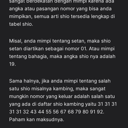
sangat berdekatan dengan mimpi karena ada
angka atau pasangan nomor yang bisa anda
mimpikan, semua arti shio tersedia lengkap di
tabel shio.
Misal, anda mimpi tentang setan, maka shio
setan diartikan sebagai nomor 01. Atau mimpi
tentang bahagia, maka angka shio nya adalah
19.
Sama halnya, jika anda mimpi tentang salah
satu shio misalnya kambing, maka sangat
mungkin nomor yang keluar adalah salah satu
yang ada di daftar shio kambing yaitu 31 31 31
31 31 32 43 44 55 56 67 68 79 80 91 92.
Paham kan maksudnya.