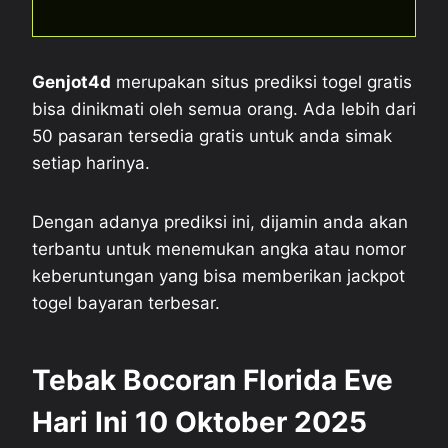
Genjot4d
merupakan situs prediksi togel gratis
bisa dinikmati oleh semua orang. Ada lebih dari
50 pasaran tersedia gratis untuk anda simak
setiap harinya.
Dengan adanya prediksi ini, dijamin anda akan
terbantu untuk menemukan angka atau nomor
keberuntungan yang bisa memberikan jackpot
togel bayaran terbesar.
Tebak Bocoran Florida Eve
Hari Ini 10 Oktober 2025