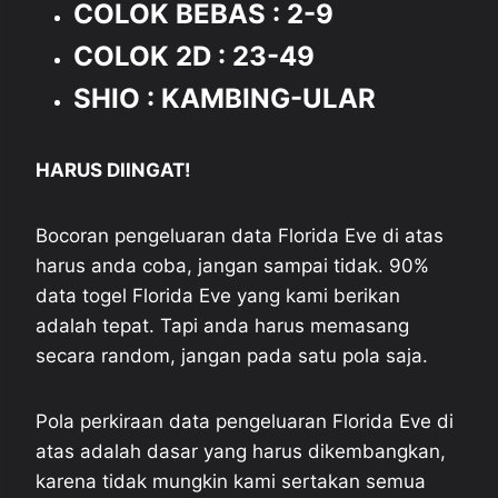
COLOK BEBAS : 2-9
COLOK 2D : 23-49
SHIO : KAMBING-ULAR
HARUS DIINGAT!
Bocoran pengeluaran data Florida Eve di atas
harus anda coba, jangan sampai tidak. 90%
data togel Florida Eve yang kami berikan
adalah tepat. Tapi anda harus memasang
secara random, jangan pada satu pola saja.
Pola perkiraan data pengeluaran Florida Eve di
atas adalah dasar yang harus dikembangkan,
karena tidak mungkin kami sertakan semua