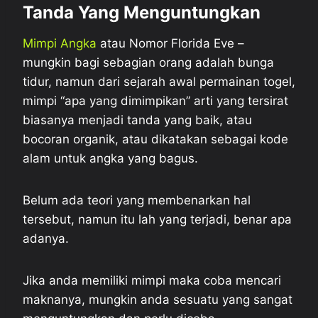
Tanda Yang Menguntungkan
Mimpi Angka
atau Nomor Florida Eve –
mungkin bagi sebagian orang adalah bunga
tidur, namun dari sejarah awal permainan togel,
mimpi “apa yang dimimpikan” arti yang tersirat
biasanya menjadi tanda yang baik, atau
bocoran organik, atau dikatakan sebagai kode
alam untuk angka yang bagus.
Belum ada teori yang membenarkan hal
tersebut, namun itu lah yang terjadi, benar apa
adanya.
Jika anda memiliki mimpi maka coba mencari
maknanya, mungkin anda sesuatu yang sangat