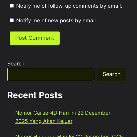
Notify me of follow-up comments by email.
Notify me of new posts by email.
Search
Search
Recent Posts
Nomor Cartier4D Hari Ini 22 Desember
2025 Yang Akan Keluar
Nomor Hougang Hari Ini 22 Desember 2025