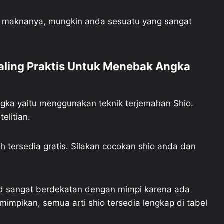
i maknanya, mungkin anda sesuatu yang sangat
Paling Praktis Untuk Menebak Angka
ngka yaitu menggunakan teknik terjemahan Shio.
elitian.
h tersedia gratis. Silakan cocokan shio anda dan
id sangat berdekatan dengan mimpi karena ada
mpikan, semua arti shio tersedia lengkap di tabel