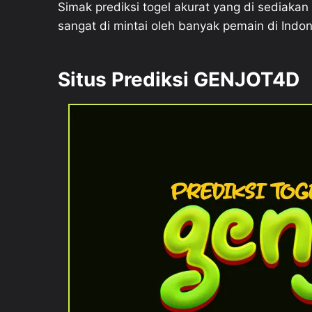
Simak prediksi togel akurat yang di sediaka
sangat di mintai oleh banyak pemain di Indon
Situs Prediksi GENJOT4D