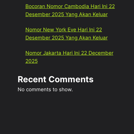
Bocoran Nomor Cambodia Hari Ini 22
Desember 2025 Yang Akan Keluar
Nomor New York Eve Hari Ini 22
Desember 2025 Yang Akan Keluar
Nomor Jakarta Hari Ini 22 December
2025
Recent Comments
No comments to show.