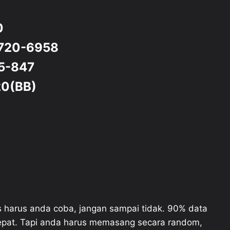
0
4720-6958
5-847
20(BB)
s harus anda coba, jangan sampai tidak. 90% data
 tepat. Tapi anda harus memasang secara random,