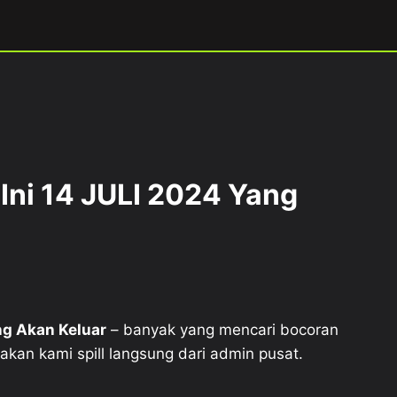
 Ini 14 JULI 2024 Yang
ng Akan Keluar
– banyak yang mencari bocoran
 akan kami spill langsung dari admin pusat.