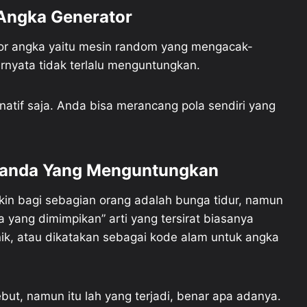
Angka Generator
or angka yaitu mesin random yang mengacak-
rnyata tidak terlalu menguntungkan.
rnatif saja. Anda bisa merancang pola sendiri yang
Tanda Yang Menguntungkan
in bagi sebagian orang adalah bunga tidur, namun
a yang dimimpikan” arti yang tersirat biasanya
ik, atau dikatakan sebagai kode alam untuk angka
ut, namun itu lah yang terjadi, benar apa adanya.