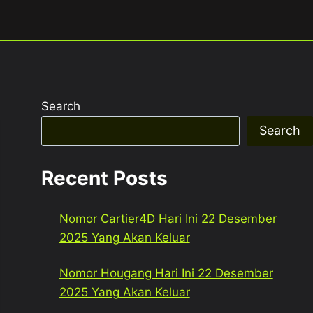
Search
Search
Recent Posts
Nomor Cartier4D Hari Ini 22 Desember
2025 Yang Akan Keluar
Nomor Hougang Hari Ini 22 Desember
2025 Yang Akan Keluar