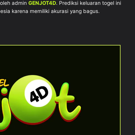
n oleh admin
GENJOT4D
. Prediksi keluaran togel ini
esia karena memiliki akurasi yang bagus.