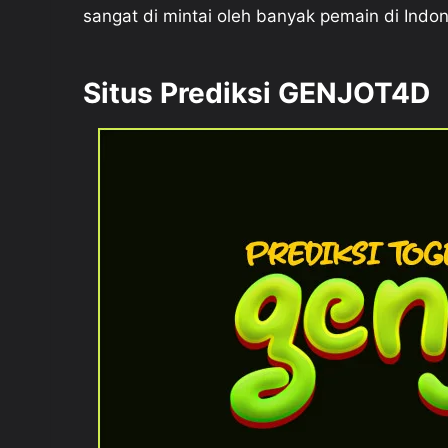
sangat di mintai oleh banyak pemain di Indon
Situs Prediksi GENJOT4D