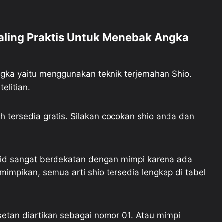
Paling Praktis Untuk Menebak Angka
ngka yaitu menggunakan teknik terjemahan Shio.
elitian.
h tersedia gratis. Silakan cocokan shio anda dan
Mid sangat berdekatan dengan mimpi karena ada
mpikan, semua arti shio tersedia lengkap di tabel
setan diartikan sebagai nomor 01. Atau mimpi