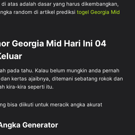
d di atas adalah dasar yang harus dikembangkan,
ngka random di artikel prediksi
togel Georgia Mid
r Georgia Mid Hari Ini 04
eluar
h pada tahu. Kalau belum mungkin anda pernah
an kertas ajaibnya, ditemani sebatang rokok dan
kira-kira seperti itu.
ng bisa diikuti untuk meracik angka akurat
Angka Generator