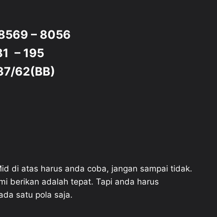
8569
–
8056
81
–
195
37/62(BB)
d di atas harus anda coba, jangan sampai tidak.
i berikan adalah tepat. Tapi anda harus
da satu pola saja.