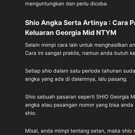
menguntungkan dan perlu dicoba.
Shio Angka Serta Artinya : Cara 
Keluaran Georgia Mid NTYM
Selain mimpi cara lain untuk menghasilkan a
Cara ini sangat praktis, namun anda butuh ket
Setiap shio dalam satu periode tahunan suda
angka yang ada di dalamnya, lalu pasang.
Shio sebuah pasaran seperti SHIO Georgia 
angka atau pasangan nomor yang bisa anda mi
shio.
Misal, anda mimpi tentang setan, maka shio 