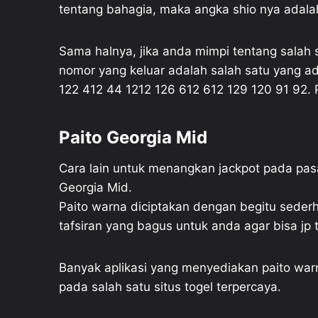
tentang bahagia, maka angka shio nya adala
Sama halnya, jika anda mimpi tentang salah
nomor yang keluar adalah salah satu yang ada
122 412 44 1212 126 612 612 129 120 91 92
Paito Georgia Mid
Cara lain untuk menangkan jackpot pada pasa
Georgia Mid.
Paito warna diciptakan dengan begitu sede
tafsiran yang bagus untuk anda agar bisa jp t
Banyak aplikasi yang menyediakan paito war
pada salah satu situs togel terpercaya.