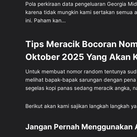
Pola perkiraan data pengeluaran Georgia Mi
karena tidak mungkin kami sertakan semua a
ini. Paham kan…
Tips Meracik Bocoran
Nomo
Oktober 2025 Yang Akan K
Untuk membuat nomor random tentunya suda
melihat bapak-bapak sarungan dengan pena d
segelas kopi panas sedang meracik angka, nah 
Berikut akan kami sajikan langkah langkah ya
Jangan Pernah Menggunakan 