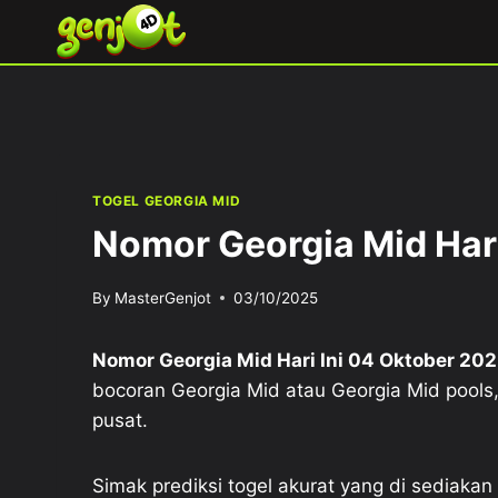
Skip
to
content
TOGEL GEORGIA MID
Nomor Georgia Mid Hari
By
MasterGenjot
03/10/2025
Nomor Georgia Mid Hari Ini 04 Oktober 20
bocoran Georgia Mid atau Georgia Mid pools,
pusat.
Simak prediksi togel akurat yang di sediaka