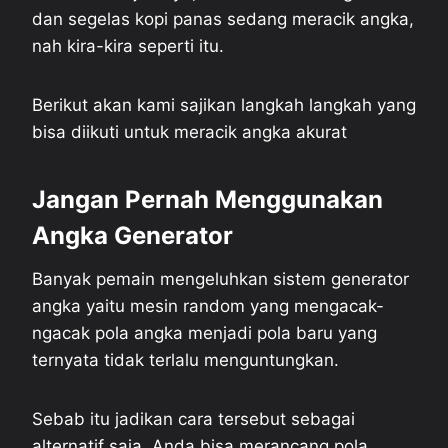
dan segelas kopi panas sedang meracik angka,
nah kira-kira seperti itu.
Berikut akan kami sajikan langkah langkah yang
bisa diikuti untuk meracik angka akurat
Jangan Pernah Menggunakan
Angka Generator
Banyak pemain mengeluhkan sistem generator
angka yaitu mesin random yang mengacak-
ngacak pola angka menjadi pola baru yang
ternyata tidak terlalu menguntungkan.
Sebab itu jadikan cara tersebut sebagai
alternatif saja. Anda bisa merancang pola