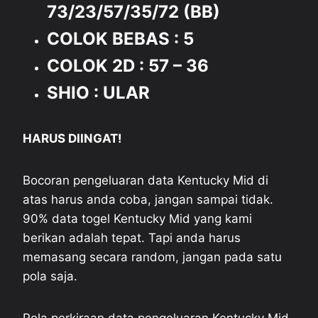
73/23/57/35/72 (BB)
COLOK BEBAS : 5
COLOK 2D : 57 – 36
SHIO : ULAR
HARUS DIINGAT!
Bocoran pengeluaran data Kentucky Mid di
atas harus anda coba, jangan sampai tidak.
90% data togel Kentucky Mid yang kami
berikan adalah tepat. Tapi anda harus
memasang secara random, jangan pada satu
pola saja.