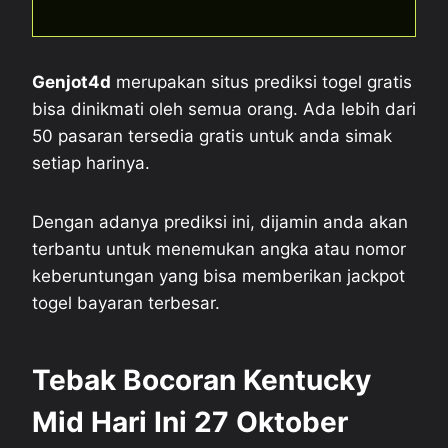
Genjot4d
merupakan situs prediksi togel gratis
bisa dinikmati oleh semua orang. Ada lebih dari
50 pasaran tersedia gratis untuk anda simak
setiap harinya.
Dengan adanya prediksi ini, dijamin anda akan
terbantu untuk menemukan angka atau nomor
keberuntungan yang bisa memberikan jackpot
togel bayaran terbesar.
Tebak Bocoran Kentucky
Mid Hari Ini 27 Oktober