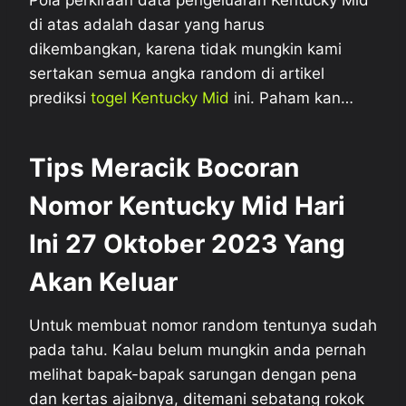
Pola perkiraan data pengeluaran Kentucky Mid
di atas adalah dasar yang harus
dikembangkan, karena tidak mungkin kami
sertakan semua angka random di artikel
prediksi
togel Kentucky Mid
ini. Paham kan…
Tips Meracik Bocoran
Nomor Kentucky Mid Hari
Ini 27 Oktober 2023 Yang
Akan Keluar
Untuk membuat nomor random tentunya sudah
pada tahu. Kalau belum mungkin anda pernah
melihat bapak-bapak sarungan dengan pena
dan kertas ajaibnya, ditemani sebatang rokok