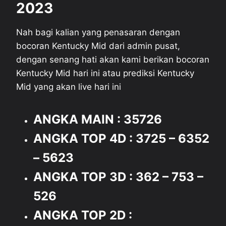
2023
Nah bagi kalian yang penasaran dengan
bocoran Kentucky Mid dari admin pusat,
dengan senang hati akan kami berikan bocoran
Kentucky Mid hari ini atau prediksi Kentucky
Mid yang akan live hari ini
ANGKA MAIN : 35726
ANGKA TOP 4D : 3725 – 6352
– 5623
ANGKA TOP 3D : 362 – 753 –
526
ANGKA TOP 2D :