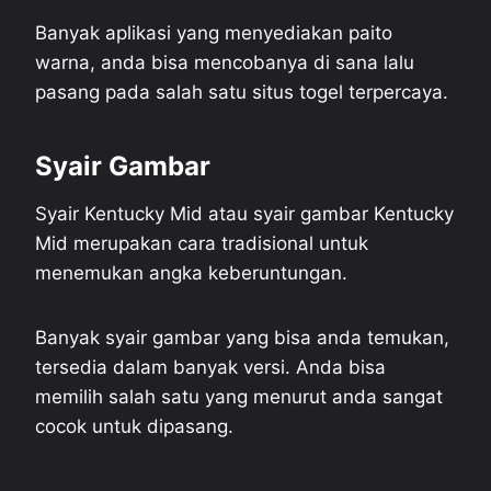
Banyak aplikasi yang menyediakan paito
warna, anda bisa mencobanya di sana lalu
pasang pada salah satu situs togel terpercaya.
Syair Gambar
Syair Kentucky Mid atau syair gambar Kentucky
Mid merupakan cara tradisional untuk
menemukan angka keberuntungan.
Banyak syair gambar yang bisa anda temukan,
tersedia dalam banyak versi. Anda bisa
memilih salah satu yang menurut anda sangat
cocok untuk dipasang.