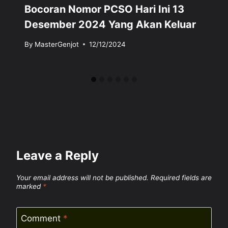
Bocoran Nomor PCSO Hari Ini 13
Desember 2024 Yang Akan Keluar
By
MasterGenjot
12/12/2024
Leave a Reply
Your email address will not be published.
Required fields are
marked
*
Comment
*