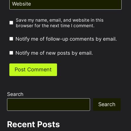
Website
Save my name, email, and website in this
browser for the next time I comment.
Notify me of follow-up comments by email.
Notify me of new posts by email.
Search
Search
Recent Posts