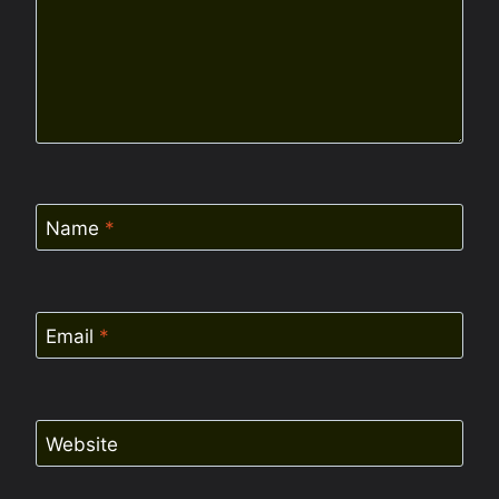
Name
*
Email
*
Website