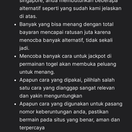
singapore, anda membutuhkan beberapa
alternatif seperti yang sudah kami jelaskan
di atas.
Banyak yang bisa menang dengan total
bayaran mencapai ratusan juta karena
menocba banyak alternatif, tidak sekali
jadi.
Mencoba banyak cara untuk jackpot di
permainan togel akan membuka peluang
untuk menang.
Apapun cara yang dipakai, pilihlah salah
satu cara yang dianggap sangat relevan
dan yakin menguntungkan
Apapun cara yang digunakan untuk pasang
nomor keberuntungan anda, pastikan
bermain pada situs yang benar, aman dan
terpercaya