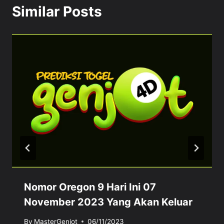
Similar Posts
Nomor Oregon 9 Hari Ini 07
November 2023 Yang Akan Keluar
By
MasterGenjot
06/11/2023