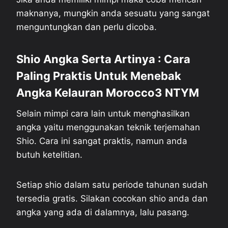
maknanya, mungkin anda sesuatu yang sangat
menguntungkan dan perlu dicoba.
Shio Angka Serta Artinya : Cara
Paling Praktis Untuk Menebak
Angka Kelauran Morocco3 NTYM
Selain mimpi cara lain untuk menghasilkan
angka yaitu menggunakan teknik terjemahan
Shio. Cara ini sangat praktis, namun anda
butuh ketelitian.
Setiap shio dalam satu periode tahunan sudah
tersedia gratis. Silakan cocokan shio anda dan
angka yang ada di dalamnya, lalu pasang.