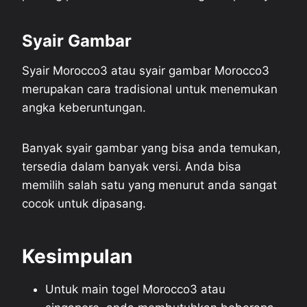
Syair Gambar
Syair Morocco3 atau syair gambar Morocco3
merupakan cara tradisional untuk menemukan
angka keberuntungan.
Banyak syair gambar yang bisa anda temukan,
tersedia dalam banyak versi. Anda bisa
memilih salah satu yang menurut anda sangat
cocok untuk dipasang.
Kesimpulan
Untuk main togel Morocco3 atau