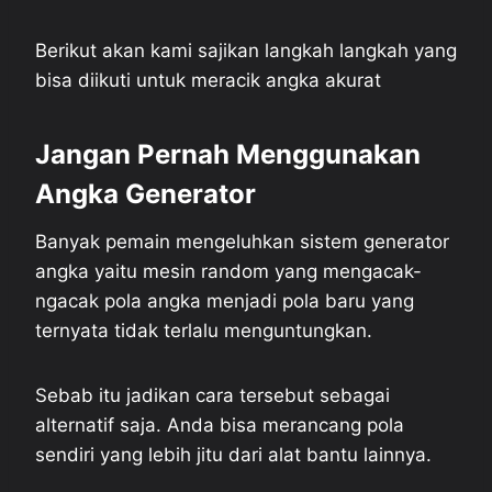
Berikut akan kami sajikan langkah langkah yang
bisa diikuti untuk meracik angka akurat
Jangan Pernah Menggunakan
Angka Generator
Banyak pemain mengeluhkan sistem generator
angka yaitu mesin random yang mengacak-
ngacak pola angka menjadi pola baru yang
ternyata tidak terlalu menguntungkan.
Sebab itu jadikan cara tersebut sebagai
alternatif saja. Anda bisa merancang pola
sendiri yang lebih jitu dari alat bantu lainnya.