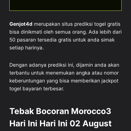
Genjot4d
merupakan situs prediksi togel gratis
bisa dinikmati oleh semua orang. Ada lebih dari
50 pasaran tersedia gratis untuk anda simak
setiap harinya.
Dengan adanya prediksi ini, dijamin anda akan
terbantu untuk menemukan angka atau nomor
keberuntungan yang bisa memberikan jackpot
togel bayaran terbesar.
Tebak Bocoran Morocco3
Hari Ini Hari Ini 02 August