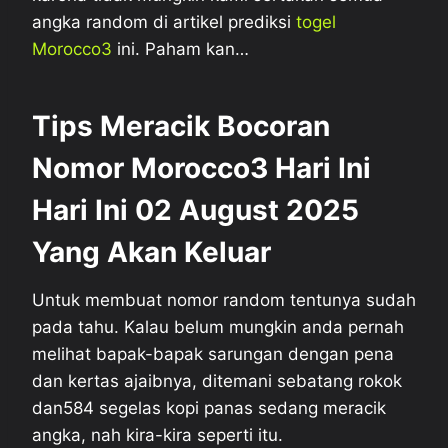
angka random di artikel prediksi
togel
Morocco3
ini. Paham kan…
Tips Meracik Bocoran
Nomor Morocco3 Hari Ini
Hari Ini 02 August 2025
Yang Akan Keluar
Untuk membuat nomor random tentunya sudah
pada tahu. Kalau belum mungkin anda pernah
melihat bapak-bapak sarungan dengan pena
dan kertas ajaibnya, ditemani sebatang rokok
dan584 segelas kopi panas sedang meracik
angka, nah kira-kira seperti itu.