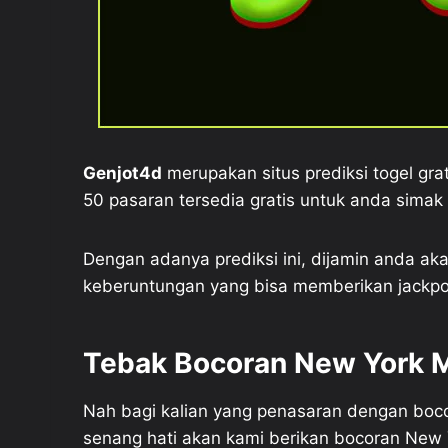
Genjot4d
merupakan situs prediksi togel grat
50 pasaran tersedia gratis untuk anda simak 
Dengan adanya prediksi ini, dijamin anda a
keberuntungan yang bisa memberikan jackpot
Tebak Bocoran New York M
Nah bagi kalian yang penasaran dengan boc
senang hati akan kami berikan bocoran New Y