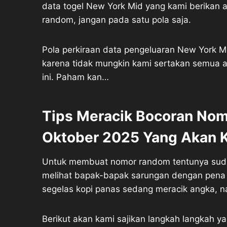
data togel New York Mid yang kami berikan 
random, jangan pada satu pola saja.
Pola perkiraan data pengeluaran New York M
karena tidak mungkin kami sertakan semua a
ini. Paham kan…
Tips Meracik Bocoran
Nomo
Oktober 2025 Yang Akan K
Untuk membuat nomor random tentunya suda
melihat bapak-bapak sarungan dengan pena d
segelas kopi panas sedang meracik angka, nah 
Berikut akan kami sajikan langkah langkah ya