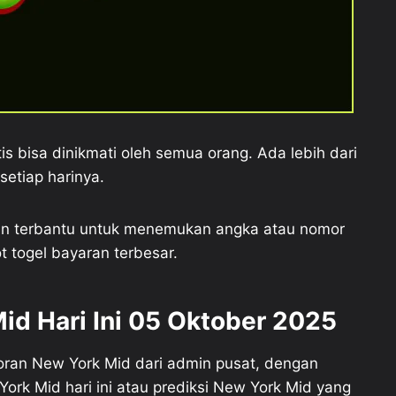
is bisa dinikmati oleh semua orang. Ada lebih dari
setiap harinya.
kan terbantu untuk menemukan angka atau nomor
 togel bayaran terbesar.
id Hari Ini 05 Oktober 2025
oran New York Mid dari admin pusat, dengan
ork Mid hari ini atau prediksi New York Mid yang