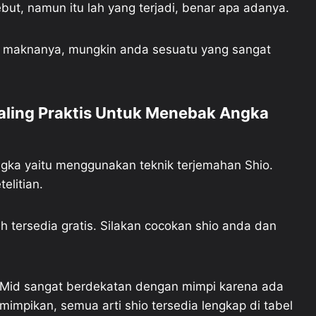
ut, namun itu lah yang terjadi, benar apa adanya.
i maknanya, mungkin anda sesuatu yang sangat
Paling Praktis Untuk Menebak Angka
ngka yaitu menggunakan teknik terjemahan Shio.
elitian.
h tersedia gratis. Silakan cocokan shio anda dan
 Mid sangat berdekatan dengan mimpi karena ada
mpikan, semua arti shio tersedia lengkap di tabel