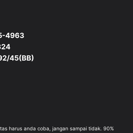
5-4963
324
92
/45
(BB)
tas harus anda coba, jangan sampai tidak. 90%