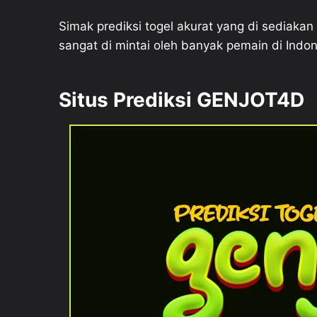
Simak prediksi togel akurat yang di sediaka
sangat di mintai oleh banyak pemain di Indon
Situs Prediksi GENJOT4D