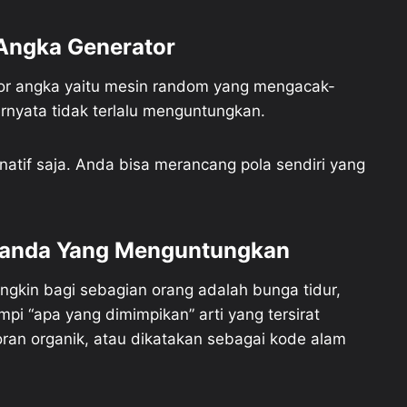
Angka Generator
or angka yaitu mesin random yang mengacak-
rnyata tidak terlalu menguntungkan.
rnatif saja. Anda bisa merancang pola sendiri yang
Tanda Yang Menguntungkan
gkin bagi sebagian orang adalah bunga tidur,
pi “apa yang dimimpikan” arti yang tersirat
ran organik, atau dikatakan sebagai kode alam