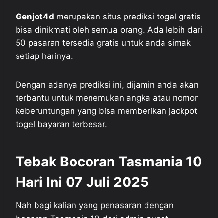
Genjot4d
merupakan situs prediksi togel gratis
bisa dinikmati oleh semua orang. Ada lebih dari
50 pasaran tersedia gratis untuk anda simak
setiap harinya.
Dengan adanya prediksi ini, dijamin anda akan
terbantu untuk menemukan angka atau nomor
keberuntungan yang bisa memberikan jackpot
togel bayaran terbesar.
Tebak Bocoran Tasmania 10
Hari Ini 07 Juli 2025
Nah bagi kalian yang penasaran dengan