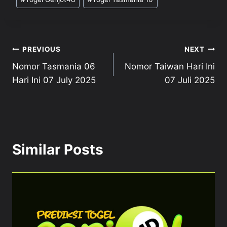
Post
PREVIOUS
NEXT
Nomor Tasmania 06
Nomor Taiwan Hari Ini
navigation
Hari Ini 07 July 2025
07 Juli 2025
Similar Posts