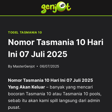
Skip
to
content
TOGEL TASMANIA 10
Nomor Tasmania 10 Hari
Ini 07 Juli 2025
By
MasterGenjot
06/07/2025
Nomor Tasmania 10 Hari Ini 07 Juli 2025
Yang Akan Keluar
– banyak yang mencari
bocoran Tasmania 10 atau Tasmania 10 pools,
sebab itu akan kami spill langsung dari admin
pusat.