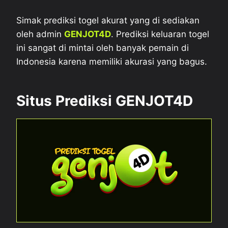
Simak prediksi togel akurat yang di sediakan
oleh admin
GENJOT4D
. Prediksi keluaran togel
ini sangat di mintai oleh banyak pemain di
Indonesia karena memiliki akurasi yang bagus.
Situs Prediksi GENJOT4D