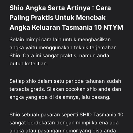
Shio Angka Serta Artinya : Cara
Paling Praktis Untuk Menebak
Angka Keluaran Tasmania 10 NTYM
Selain mimpi cara lain untuk menghasilkan
angka yaitu menggunakan teknik terjemahan
Shio. Cara ini sangat praktis, namun anda
butuh ketelitian.
Setiap shio dalam satu periode tahunan sudah
tersedia gratis. Silakan cocokan shio anda dan
angka yang ada di dalamnya, lalu pasang.
Shio sebuah pasaran seperti SHIO Tasmania 10
sangat berdekatan dengan mimpi karena ada
angka atau pasangan nomor yang bisa anda