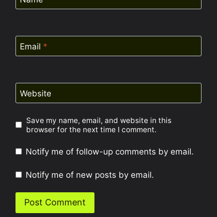
Email
*
Website
Save my name, email, and website in this
browser for the next time I comment.
Notify me of follow-up comments by email.
Notify me of new posts by email.