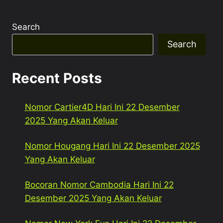
Search
Search
Recent Posts
Nomor Cartier4D Hari Ini 22 Desember
2025 Yang Akan Keluar
Nomor Hougang Hari Ini 22 Desember 2025
Yang Akan Keluar
Bocoran Nomor Cambodia Hari Ini 22
Desember 2025 Yang Akan Keluar