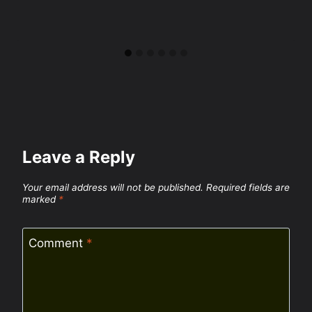
Leave a Reply
Your email address will not be published.
Required fields are
marked
*
Comment
*