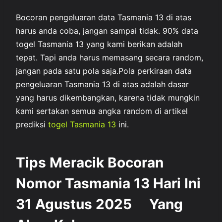
Bocoran pengeluaran data Tasmania 13 di atas
harus anda coba, jangan sampai tidak. 90% data
togel Tasmania 13 yang kami berikan adalah
tepat. Tapi anda harus memasang secara random,
jangan pada satu pola saja.Pola perkiraan data
pengeluaran Tasmania 13 di atas adalah dasar
yang harus dikembangkan, karena tidak mungkin
kami sertakan semua angka random di artikel
prediksi
togel Tasmania 13
ini.
Tips Meracik Bocoran
Nomor Tasmania 13 Hari Ini
31 Agustus 2025 Yang