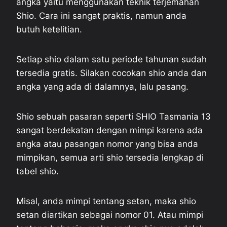
angka yaitu menggunakan teknik terjemahan
Shio. Cara ini sangat praktis, namun anda
butuh ketelitian.
Setiap shio dalam satu periode tahunan sudah
tersedia gratis. Silakan cocokan shio anda dan
angka yang ada di dalamnya, lalu pasang.
Shio sebuah pasaran seperti SHIO Tasmania 13
sangat berdekatan dengan mimpi karena ada
angka atau pasangan nomor yang bisa anda
mimpikan, semua arti shio tersedia lengkap di
tabel shio.
Misal, anda mimpi tentang setan, maka shio
setan diartikan sebagai nomor 01. Atau mimpi