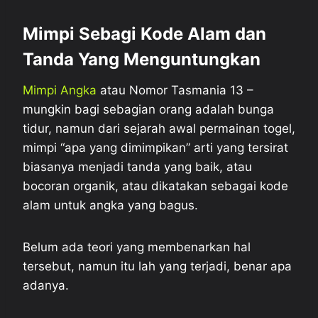
Mimpi Sebagi Kode Alam dan
Tanda Yang Menguntungkan
Mimpi Angka
atau Nomor Tasmania 13 –
mungkin bagi sebagian orang adalah bunga
tidur, namun dari sejarah awal permainan togel,
mimpi “apa yang dimimpikan” arti yang tersirat
biasanya menjadi tanda yang baik, atau
bocoran organik, atau dikatakan sebagai kode
alam untuk angka yang bagus.
Belum ada teori yang membenarkan hal
tersebut, namun itu lah yang terjadi, benar apa
adanya.