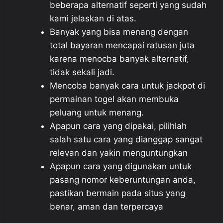
beberapa alternatif seperti yang sudah
kami jelaskan di atas.
Banyak yang bisa menang dengan
total bayaran mencapai ratusan juta
karena menocba banyak alternatif,
tidak sekali jadi.
Mencoba banyak cara untuk jackpot di
permainan togel akan membuka
peluang untuk menang.
Apapun cara yang dipakai, pilihlah
salah satu cara yang dianggap sangat
relevan dan yakin menguntungkan
Apapun cara yang digunakan untuk
pasang nomor keberuntungan anda,
pastikan bermain pada situs yang
benar, aman dan terpercaya