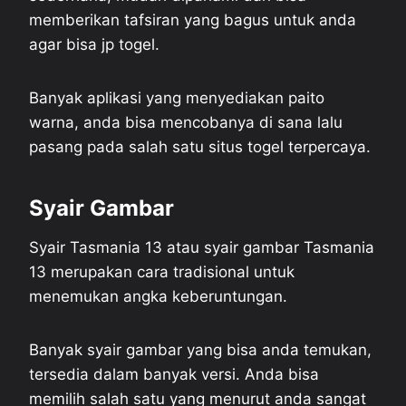
memberikan tafsiran yang bagus untuk anda
agar bisa jp togel.
Banyak aplikasi yang menyediakan paito
warna, anda bisa mencobanya di sana lalu
pasang pada salah satu situs togel terpercaya.
Syair Gambar
Syair Tasmania 13 atau syair gambar Tasmania
13 merupakan cara tradisional untuk
menemukan angka keberuntungan.
Banyak syair gambar yang bisa anda temukan,
tersedia dalam banyak versi. Anda bisa
memilih salah satu yang menurut anda sangat