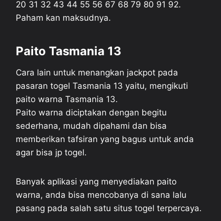
20 31 32 43 44 55 56 67 68 79 80 91 92.
Paham kan maksudnya.
Paito Tasmania 13
Cara lain untuk menangkan jackpot pada
pasaran togel Tasmania 13 yaitu, mengikuti
paito warna Tasmania 13.
Paito warna diciptakan dengan begitu
sederhana, mudah dipahami dan bisa
memberikan tafsiran yang bagus untuk anda
agar bisa jp togel.
Banyak aplikasi yang menyediakan paito
warna, anda bisa mencobanya di sana lalu
pasang pada salah satu situs togel terpercaya.