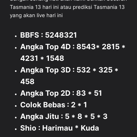
Tasmania 13 hari ini atau prediksi Tasmania 13
yang akan live hari ini
BBFS : 5248321
Angka Top 4D : 8543* 2815 *
4231 * 1548
Angka Top 3D : 532 * 325 *
458
Angka Top 2D : 83 * 51
Colok Bebas : 2 * 1
Angka Jitu : 5 * 8 * 5 * 3
Shio : Harimau
* Kuda