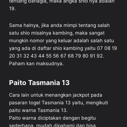
tentang bahagia, maka angka shio nya adalah
19.
Sama halnya, jika anda mimpi tentang salah
satu shio misalnya kambing, maka sangat
mungkin nomor yang keluar adalah salah satu
yang ada di daftar shio kambing yaitu 07 08 19
20 31 32 43 44 55 56 67 68 79 80 91 92.
Paham kan maksudnya.
Paito Tasmania 13
Cara lain untuk menangkan jackpot pada
pasaran togel Tasmania 13 yaitu, mengikuti
paito warna Tasmania 13.
Paito warna diciptakan dengan begitu
sederhana, mudah dipahami dan bisa