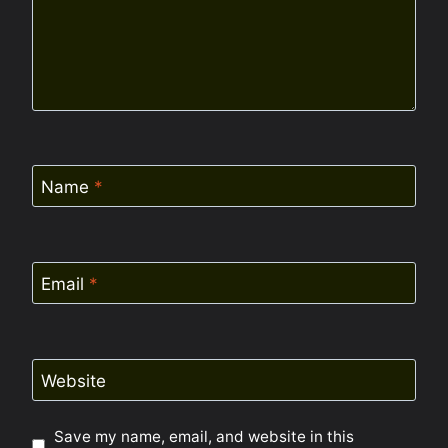
Name
*
Email
*
Website
Save my name, email, and website in this