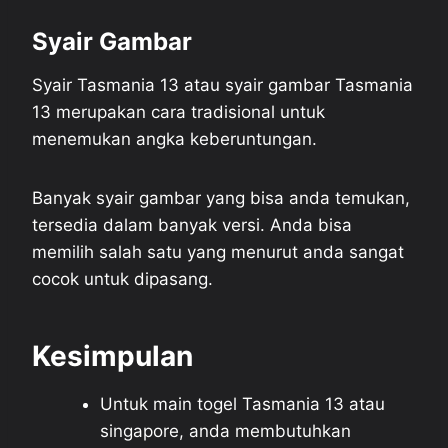
Syair Gambar
Syair Tasmania 13 atau syair gambar Tasmania
13 merupakan cara tradisional untuk
menemukan angka keberuntungan.
Banyak syair gambar yang bisa anda temukan,
tersedia dalam banyak versi. Anda bisa
memilih salah satu yang menurut anda sangat
cocok untuk dipasang.
Kesimpulan
Untuk main togel Tasmania 13 atau
singapore, anda membutuhkan