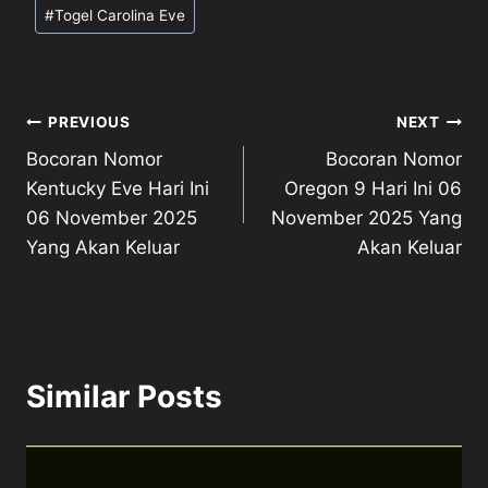
#
Togel Carolina Eve
Post
PREVIOUS
NEXT
Bocoran Nomor
Bocoran Nomor
navigation
Kentucky Eve Hari Ini
Oregon 9 Hari Ini 06
06 November 2025
November 2025 Yang
Yang Akan Keluar
Akan Keluar
Similar Posts