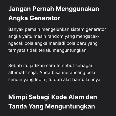
Jangan Pernah Menggunakan
Angka Generator
Banyak pemain mengeluhkan sistem generator
angka yaitu mesin random yang mengacak-
ngacak pola angka menjadi pola baru yang
ternyata tidak terlalu menguntungkan.
Sebab itu jadikan cara tersebut sebagai
alternatif saja. Anda bisa merancang pola
sendiri yang lebih jitu dari alat bantu lainnya.
Mimpi Sebagi Kode Alam dan
Tanda Yang Menguntungkan