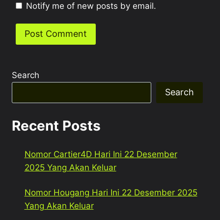
Notify me of new posts by email.
Search
Search
Recent Posts
Nomor Cartier4D Hari Ini 22 Desember
2025 Yang Akan Keluar
Nomor Hougang Hari Ini 22 Desember 2025
Yang Akan Keluar