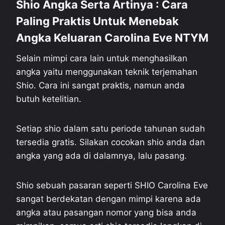
Shio Angka Serta Artinya : Cara
Paling Praktis Untuk Menebak
Angka Keluaran Carolina Eve NTYM
Selain mimpi cara lain untuk menghasilkan
angka yaitu menggunakan teknik terjemahan
Shio. Cara ini sangat praktis, namun anda
butuh ketelitian.
Setiap shio dalam satu periode tahunan sudah
tersedia gratis. Silakan cocokan shio anda dan
angka yang ada di dalamnya, lalu pasang.
Shio sebuah pasaran seperti SHIO Carolina Eve
sangat berdekatan dengan mimpi karena ada
angka atau pasangan nomor yang bisa anda