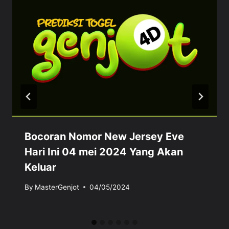
Bocoran Nomor New Jersey Eve
Hari Ini 04 mei 2024 Yang Akan
Keluar
By
MasterGenjot
04/05/2024