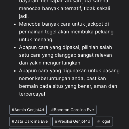
bayaran mencapai ratusan juta karena
menocba banyak alternatif, tidak sekali
jadi.
Mencoba banyak cara untuk jackpot di
permainan togel akan membuka peluang
untuk menang.
Apapun cara yang dipakai, pilihlah salah
satu cara yang dianggap sangat relevan
dan yakin menguntungkan
Apapun cara yang digunakan untuk pasang
nomor keberuntungan anda, pastikan
bermain pada situs yang benar, aman dan
terpercayaf
Post
#
Admin Genjot4d
#
Bocoran Carolina Eve
Tags:
#
Data Carolina Eve
#
Prediksi Genjot4d
#
Togel