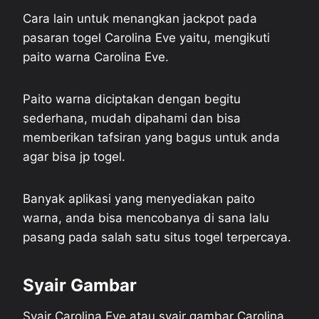
Cara lain untuk menangkan jackpot pada
pasaran togel Carolina Eve yaitu, mengikuti
paito warna Carolina Eve.
Paito warna diciptakan dengan begitu
sederhana, mudah dipahami dan bisa
memberikan tafsiran yang bagus untuk anda
agar bisa jp togel.
Banyak aplikasi yang menyediakan paito
warna, anda bisa mencobanya di sana lalu
pasang pada salah satu situs togel terpercaya.
Syair Gambar
Syair Carolina Eve atau syair gambar Carolina