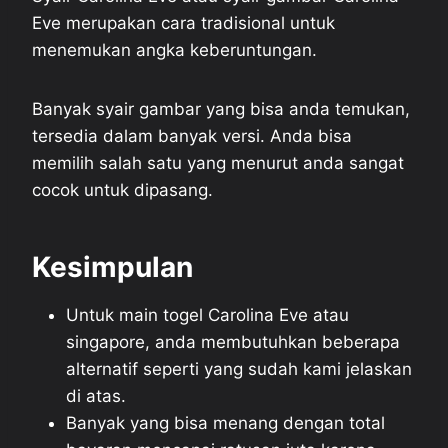
Eve merupakan cara tradisional untuk
menemukan angka keberuntungan.
Banyak syair gambar yang bisa anda temukan,
tersedia dalam banyak versi. Anda bisa
memilih salah satu yang menurut anda sangat
cocok untuk dipasang.
Kesimpulan
Untuk main togel Carolina Eve atau
singapore, anda membutuhkan beberapa
alternatif seperti yang sudah kami jelaskan
di atas.
Banyak yang bisa menang dengan total