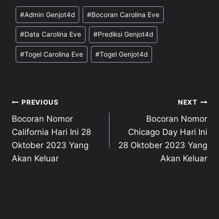
Post
#
Admin Genjot4d
#
Bocoran Carolina Eve
Tags:
#
Data Carolina Eve
#
Prediksi Genjot4d
#
Togel Carolina Eve
#
Togel Genjot4d
Post
PREVIOUS
NEXT
Bocoran Nomor
Bocoran Nomor
navigation
California Hari Ini 28
Chicago Day Hari Ini
Oktober 2023 Yang
28 Oktober 2023 Yang
Akan Keluar
Akan Keluar