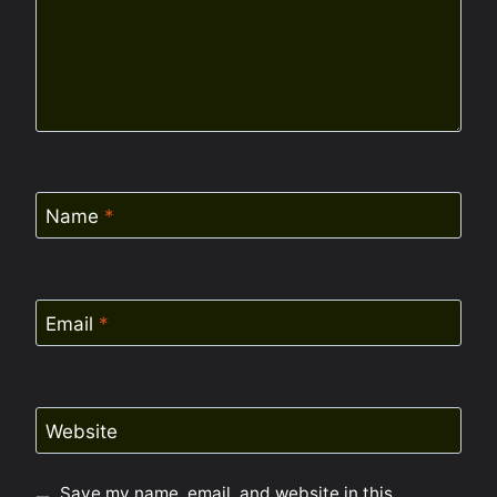
Name
*
Email
*
Website
Save my name, email, and website in this