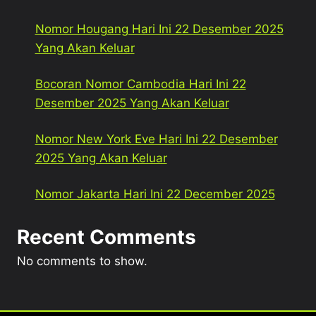
Nomor Hougang Hari Ini 22 Desember 2025
Yang Akan Keluar
Bocoran Nomor Cambodia Hari Ini 22
Desember 2025 Yang Akan Keluar
Nomor New York Eve Hari Ini 22 Desember
2025 Yang Akan Keluar
Nomor Jakarta Hari Ini 22 December 2025
Recent Comments
No comments to show.