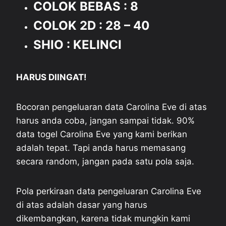
COLOK BEBAS : 8
COLOK 2D : 28 – 40
SHIO : KELINCI
HARUS DIINGAT!
Bocoran pengeluaran data Carolina Eve di atas
harus anda coba, jangan sampai tidak. 90%
data togel Carolina Eve yang kami berikan
adalah tepat. Tapi anda harus memasang
secara random, jangan pada satu pola saja.
Pola perkiraan data pengeluaran Carolina Eve
di atas adalah dasar yang harus
dikembangkan, karena tidak mungkin kami