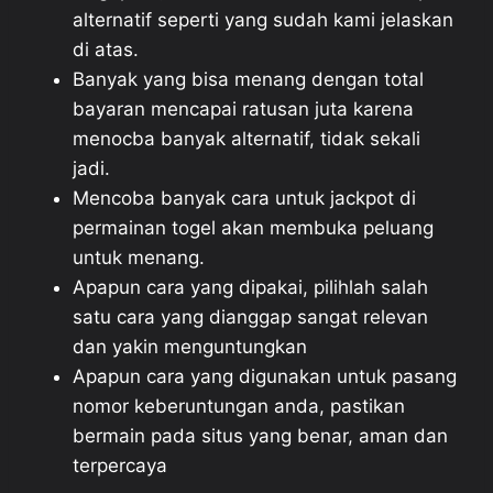
alternatif seperti yang sudah kami jelaskan
di atas.
Banyak yang bisa menang dengan total
bayaran mencapai ratusan juta karena
menocba banyak alternatif, tidak sekali
jadi.
Mencoba banyak cara untuk jackpot di
permainan togel akan membuka peluang
untuk menang.
Apapun cara yang dipakai, pilihlah salah
satu cara yang dianggap sangat relevan
dan yakin menguntungkan
Apapun cara yang digunakan untuk pasang
nomor keberuntungan anda, pastikan
bermain pada situs yang benar, aman dan
terpercaya