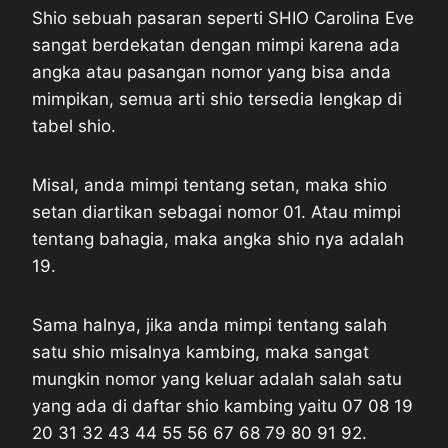
Shio sebuah pasaran seperti SHIO Carolina Eve
sangat berdekatan dengan mimpi karena ada
angka atau pasangan nomor yang bisa anda
mimpikan, semua arti shio tersedia lengkap di
tabel shio.
Misal, anda mimpi tentang setan, maka shio
setan diartikan sebagai nomor 01. Atau mimpi
tentang bahagia, maka angka shio nya adalah
19.
Sama halnya, jika anda mimpi tentang salah
satu shio misalnya kambing, maka sangat
mungkin nomor yang keluar adalah salah satu
yang ada di daftar shio kambing yaitu 07 08 19
20 31 32 43 44 55 56 67 68 79 80 91 92.