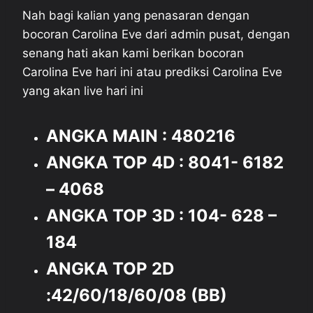
Nah bagi kalian yang penasaran dengan
bocoran Carolina Eve dari admin pusat, dengan
senang hati akan kami berikan bocoran
Carolina Eve hari ini atau prediksi Carolina Eve
yang akan live hari ini
ANGKA MAIN : 480216
ANGKA TOP 4D : 8041- 6182
– 4068
ANGKA TOP 3D : 104- 628 –
184
ANGKA TOP 2D
:42/60/18/60/08 (BB)