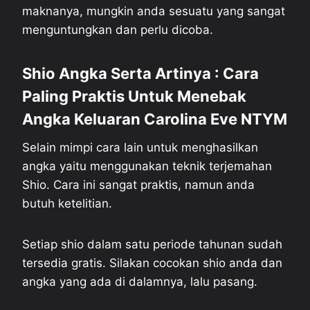
maknanya, mungkin anda sesuatu yang sangat
menguntungkan dan perlu dicoba.
Shio Angka Serta Artinya : Cara
Paling Praktis Untuk Menebak
Angka Keluaran Carolina Eve NTYM
Selain mimpi cara lain untuk menghasilkan
angka yaitu menggunakan teknik terjemahan
Shio. Cara ini sangat praktis, namun anda
butuh ketelitian.
Setiap shio dalam satu periode tahunan sudah
tersedia gratis. Silakan cocokan shio anda dan
angka yang ada di dalamnya, lalu pasang.