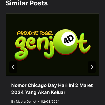
Similar Posts
Nomor Chicago Day Hari Ini 2 Maret
2024 Yang Akan Keluar
By
MasterGenjot
02/03/2024