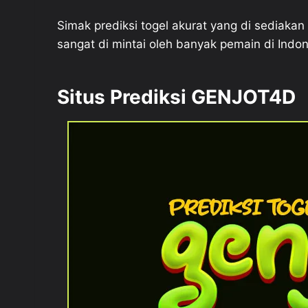
Simak prediksi togel akurat yang di sediaka
sangat di mintai oleh banyak pemain di Indon
Situs Prediksi GENJOT4D