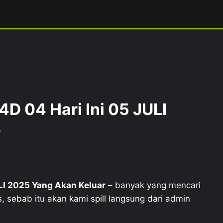
D 04 Hari Ini 05 JULI
r
LI 2025 Yang Akan Keluar
– banyak yang mencari
, sebab itu akan kami spill langsung dari admin