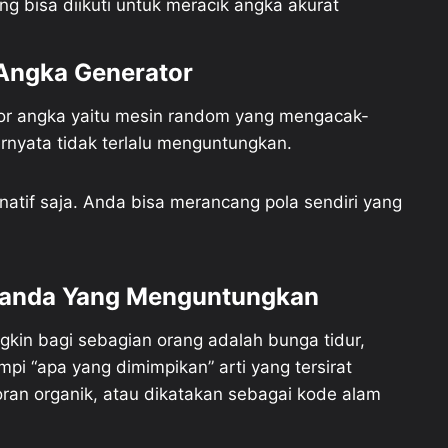
ng bisa diikuti untuk meracik angka akurat
Angka Generator
or angka yaitu mesin random yang mengacak-
rnyata tidak terlalu menguntungkan.
rnatif saja. Anda bisa merancang pola sendiri yang
Tanda Yang Menguntungkan
kin bagi sebagian orang adalah bunga tidur,
pi “apa yang dimimpikan” arti yang tersirat
ran organik, atau dikatakan sebagai kode alam