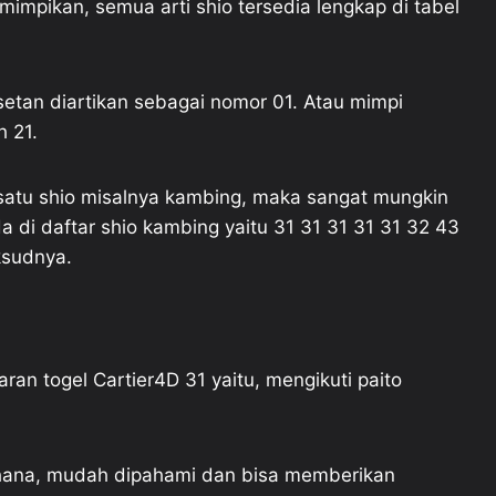
mpikan, semua arti shio tersedia lengkap di tabel
setan diartikan sebagai nomor 01. Atau mimpi
h 21.
 satu shio misalnya kambing, maka sangat mungkin
a di daftar shio kambing yaitu 31 31 31 31 31 32 43
ksudnya.
an togel Cartier4D 31 yaitu, mengikuti paito
rhana, mudah dipahami dan bisa memberikan