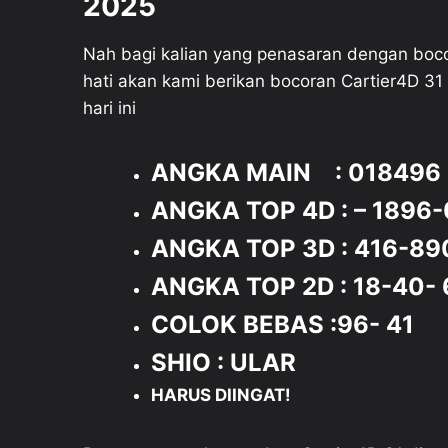
2025
Nah bagi kalian yang penasaran dengan boco
hati akan kami berikan bocoran Cartier4D 31 h
hari ini
ANGKA MAIN : 018496
ANGKA TOP 4D :
– 1896
ANGKA TOP 3D : 416-89
ANGKA TOP 2D : 18
-40- 
COLOK BEBAS :96- 41
SHIO : ULAR
HARUS DIINGAT!