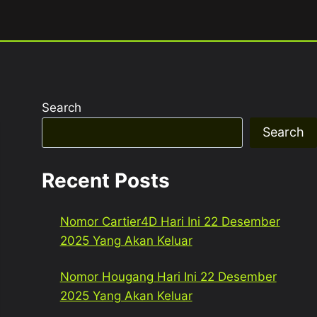
Search
Search
Recent Posts
Nomor Cartier4D Hari Ini 22 Desember
2025 Yang Akan Keluar
Nomor Hougang Hari Ini 22 Desember
2025 Yang Akan Keluar