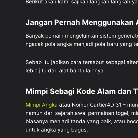
Berikut akan kami sajikan langkah langkah ya
Jangan Pernah Menggunakan 
Banyak pemain mengeluhkan sistem generat
ngacak pola angka menjadi pola baru yang te
Sebab itu jadikan cara tersebut sebagai alte
lebih jitu dari alat bantu lainnya.
Mimpi Sebagi Kode Alam dan 
Mimpi Angka
atau Nomor Cartier4D 31 – mung
namun dari sejarah awal permainan togel, mim
biasanya menjadi tanda yang baik, atau boco
untuk angka yang bagus.