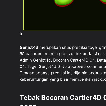
a
Genjot4d
merupakan situs prediksi togel grat
50 pasaran tersedia gratis untuk anda simak 
Admin Genjot4d, Bocoran Cartier4D 04, Data 
04, Togel Genjot4d 0 No approved comment
Dengan adanya prediksi ini, dijamin anda a
keberuntungan yang bisa memberikan jackpot
Tebak Bocoran Cartier4D 0